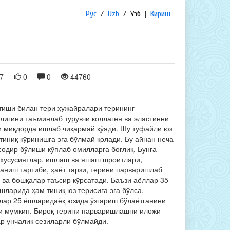
Рус
/
Uzb
/
Узб
|
Кириш
7
0
0
44760
ўтиши билан тери ҳужайралари терининг
лигини таъминлаб турувчи коллаген ва эластинни
и миқдорда ишлаб чиқармай қўяди. Шу туфайли юз
тиниқ кўринишга эга бўлмай қолади. Бу айнан неча
содир бўлиши кўплаб омилларга боғлиқ. Бунга
 хусусиятлар, ишлаш ва яшаш шроитлари,
ланиш тартиби, ҳаёт тарзи, терини парваришлаб
 ва бошқалар таъсир кўрсатади. Баъзи аёллар 35
шларида ҳам тиниқ юз терисига эга бўлса,
лар 25 ёшларидаёқ юзида ўзгариш бўлаётганини
и мумкин. Бироқ терини парваришлашни иложи
ар унчалик сезиларли бўлмайди.