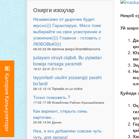
Охирги изоҳлар
Ниқоб с
Независимо от дырочек будет
вкусно))) Гарантирую. Мясо тоже
Уй шаро
выбирайте на свое усмотрение и
усвоение)))) Главное - готовить с
Да
ЛЮБОВЬЮ)))
қи
08-03 22:36 islamova ipargul khamidkhanovna
Юз
judayam ciroyli ciqibdi. Bu yiyiwdan
ма
bowqa narsaga yaramidi
Эн
16-01 22:41 D i l i m
Ни
юз
tayyorlash usulini yozsangiz yaxshi
ол
bo'lardi
28-12 15:10 Topradio.zn.uz online
Қуйида 
Точно поможеть ?
17-02 17:08 Исмайлова Райхан Куанышбаевна
Оқ
Как вариант, открыть семь
ги
карточек...
қо
25-09 14:54 Дания
Ге
қа
Неа, я его добавляю совсем чуть-
Ха
чуть, для запаха!