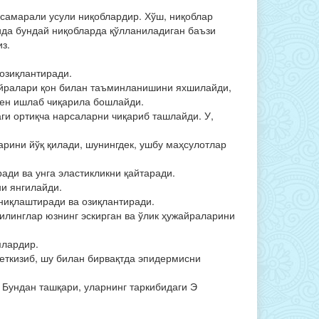
 самарали усули ниқоблардир. Хўш, ниқоблар
ида бундай ниқобларда қўлланиладиган баъзи
з.
 озиқлантиради.
жайралари қон билан таъминланишини яхшилайди,
ген ишлаб чиқарила бошлайди.
ги ортиқча нарсаларни чиқариб ташлайди. У,
арини йўқ қилади, шунингдек, ушбу маҳсулотлар
ади ва унга эластикликни қайтаради.
ни янгилайди.
иниқлаштиради ва озиқлантиради.
илинглар юзнинг эскирган ва ўлик ҳужайраларини
млардир.
кеткизиб, шу билан бирвақтда эпидермисни
. Бундан ташқари, уларнинг таркибидаги Э