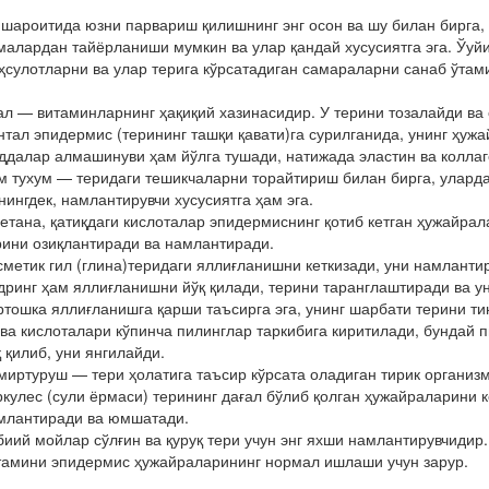
 шароитида юзни парвариш қилишнинг энг осон ва шу билан бирга,
малардан тайёрланиши мумкин ва улар қандай хусусиятга эга. Ўуй
ҳсулотларни ва улар терига кўрсатадиган самараларни санаб ўтами
ал — витаминларнинг ҳақиқий хазинасидир. У терини тозалайди ва
нтал эпидермис (терининг ташқи қавати)га сурилганида, унинг ҳу
ддалар алмашинуви ҳам йўлга тушади, натижада эластин ва колла
м тухум — теридаги тешикчаларни торайтириш билан бирга, уларда
нингдек, намлантирувчи хусусиятга ҳам эга.
етана, қатиқдаги кислоталар эпидермиснинг қотиб кетган ҳужайрал
рини озиқлантиради ва намлантиради.
сметик гил (глина)теридаги яллиғланишни кеткизади, уни намлантир
дринг ҳам яллиғланишни йўқ қилади, терини таранглаштиради ва у
ртошка яллиғланишга қарши таъсирга эга, унинг шарбати терини т
ва кислоталари кўпинча пилинглар таркибига киритилади, бундай п
қ қилиб, уни янгилайди.
миртуруш — тери ҳолатига таъсир кўрсата оладиган тирик организ
ркулес (сули ёрмаси) терининг дағал бўлиб қолган ҳужайраларини 
млантиради ва юмшатади.
биий мойлар сўлғин ва қуруқ тери учун энг яхши намлантирувчидир
тамини эпидермис ҳужайраларининг нормал ишлаши учун зарур.