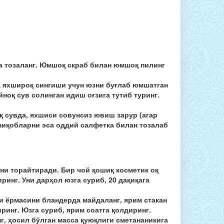
да тозаланг. Юмшоқ скраб билан юмшоқ пилинг
а яхшироқ сингиши учун юзни буғлаб юмшатган
йноқ сув солинган идиш оғзига тутиб туринг.
қ сувда, яхшиси совунсиз ювиш зарур (агар
ниқобларни эса оддий салфетка билан тозалаб
ни торайтиради. Бир чой қошиқ косметик оқ
инг. Уни дарҳол юзга суриб, 20 дақиқага
ли ёрмасини бландерда майдаланг, ярим стакан
иринг. Юзга суриб, ярим соатга қолдиринг.
г, ҳосил бўлган масса қуюқлиги сметананикига