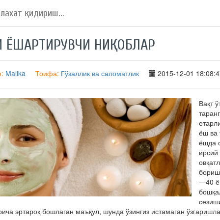
И ЁШАРТИРУВЧИ НИҚОБЛАР
ф:
Malika
Тоифа:
Гўзаллик ва саломатлик
2015-12-01 18:08:4
Вақт 
таранг
етарл
ёш ва 
ёшда 
ирсий
овқат
бориш
—40 ё
бошқа
сезиш
рича эртароқ бошлаган маъқул, шунда ўзингиз истамаган ўзгаришл