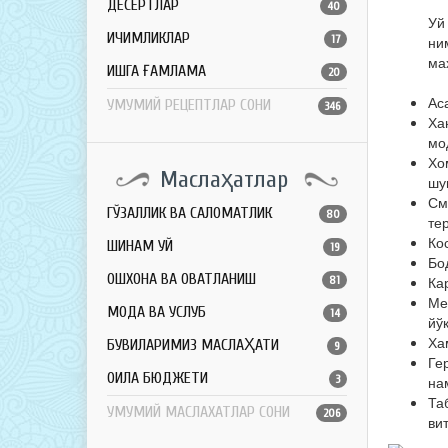
ДЕСЕРТЛАР
40
Уй
ИЧИМЛИКЛАР
17
ни
ма
ҚИШГА ҒАМЛАМА
20
Ас
УМУМИЙ РЕЦЕПТЛАР СОНИ
346
Ха
мо
Хо
Маслаҳатлар
шу
См
ГЎЗАЛЛИК ВА САЛОМАТЛИК
80
те
Ко
ШИНАМ УЙ
19
Бо
ОШХОНА ВА ОВҚАТЛАНИШ
Ка
81
Ме
МОДА ВА УСЛУБ
14
йў
Ха
БУВИЛАРИМИЗ МАСЛАҲАТИ
9
Ге
ОИЛА БЮДЖЕТИ
3
на
Та
УМУМИЙ МАСЛАХАТЛАР СОНИ
206
ви