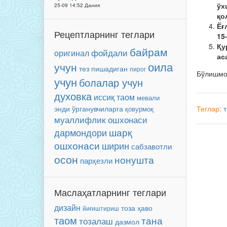
ўх
25-09 14:52 Дания
қо
Ёғ
Рецептларнинг теглари
15
Қу
байрам
фойдали
оригинал
ас
оила
учун
тез пишадиган
пирог
Бўлишм
учун
болалар учун
духовка
иссиқ таом
мевали
Теглар:
энди ўрганувчиларга
қовурмоқ
муаллифлик ошхонаси
шарқ
дармондори
ошхонаси
ширин
сабзавотли
осон
нонушта
парҳезли
Маслаҳатларнинг теглари
дизайн
тоза ҳаво
йиғиштириш
таом
тана
тозалаш
дазмол