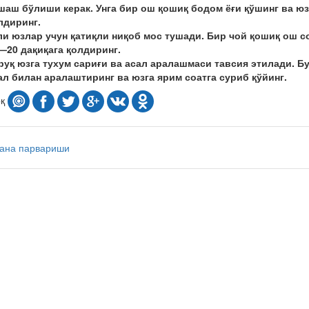
шаш бўлиши керак. Унга бир ош қошиқ бодом ёғи қўшинг ва юзг
лдиринг.
ли юзлар учун қатиқли ниқоб мос тушади. Бир чой қошиқ ош со
—20 дақиқага қолдиринг.
руқ юзга тухум сариғи ва асал аралашмаси тавсия этилади. Б
ал билан аралаштиринг ва юзга ярим соатга суриб қўйинг.
оқ
тана парвариши