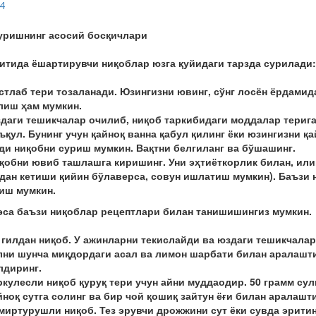
уришнинг асосий босқичлари
итида ёшартирувчи ниқоблар юзга қуйидаги тарзда сурилади:
стлаб тери тозаланади. Юзингизни ювинг, сўнг лосён ёрдами
лиш ҳам мумкин.
даги тешикчалар очилиб, ниқоб таркибидаги моддалар териг
ъқул. Бунинг учун қайноқ ванна қабул қилинг ёки юзингизни қа
ди ниқобни суриш мумкин. Вақтни белгиланг ва бўшашинг.
қобни ювиб ташлашга киришинг. Уни эҳтиёткорлик билан, или
дан кетиши қийин бўлаверса, совун ишлатиш мумкин). Баъзи 
иш мумкин.
эса баъзи ниқоблар рецептлари билан танишишингиз мумкин.
 гилдан ниқоб. У ажинларни текислайди ва юздаги тешикчалар
лни шунча миқдордаги асал ва лимон шарбати билан аралаштир
лдиринг.
ркулесли ниқоб қуруқ тери учун айни муддаодир. 50 грамм су
йноқ сутга солинг ва бир чой қошиқ зайтун ёғи билан аралашт
миртурушли ниқоб. Тез эрувчи дрожжини сут ёки сувда эритин