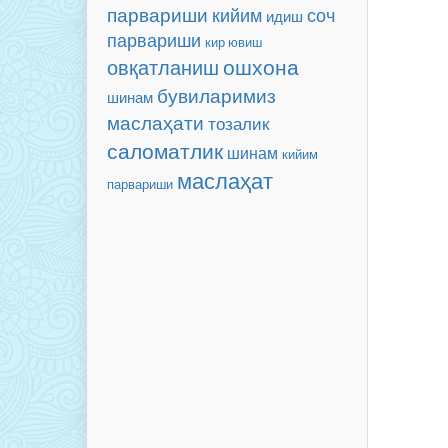
парвариши
соч
кийим
идиш
парвариши
кир ювиш
ошхона
овқатланиш
бувиларимиз
шинам
маслаҳати
тозалик
саломатлик
шинам
кийим
маслаҳат
парвариши