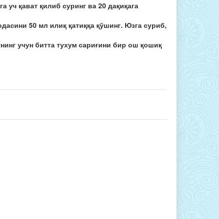
а уч қават қилиб суринг ва 20 дақиқага
дасини 50 мл илиқ қатиққа қўшинг. Юзга суриб,
унинг учун битта тухум сариғини бир ош қошиқ