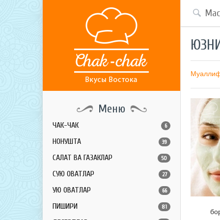
ЮЗН
Муалли
Меню
ЧАК-ЧАК
6
НОНУШТА
39
САЛАТ ВА ГАЗАКЛАР
50
СУЮҚ ОВҚАТЛАР
27
ҚУЮҚ ОВҚАТЛАР
66
ПИШИРИҚ
81
бо