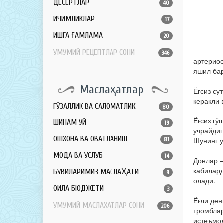
ДЕСЕРТЛАР
40
ИЧИМЛИКЛАР
17
ҚИШГА ҒАМЛАМА
20
УМУМИЙ РЕЦЕПТЛАР СОНИ
346
артериос
яшил бар
Маслаҳатлар
Ёғсиз су
керакли 
ГЎЗАЛЛИК ВА САЛОМАТЛИК
80
Ёғсиз гў
ШИНАМ УЙ
19
учрайдиг
ОШХОНА ВА ОВҚАТЛАНИШ
Шунинг у
81
МОДА ВА УСЛУБ
14
Донлар –
кабилард
БУВИЛАРИМИЗ МАСЛАҲАТИ
9
олади.
ОИЛА БЮДЖЕТИ
3
Ёғли ден
УМУМИЙ МАСЛАХАТЛАР СОНИ
206
тромблар
истеъмол