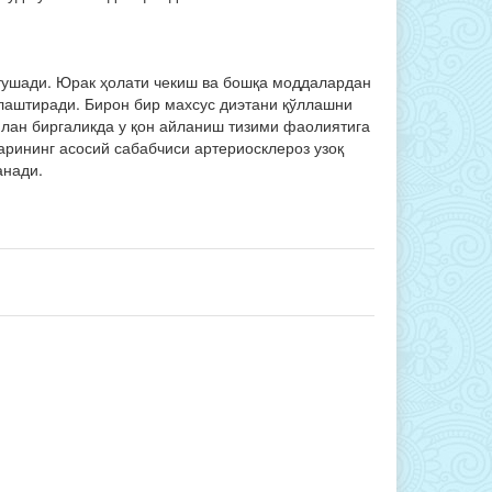
тушади. Юрак ҳолати чекиш ва бошқа моддалардан
нлаштиради. Бирон бир махсус диэтани қўллашни
илан биргаликда у қон айланиш тизими фаолиятига
арининг асосий сабабчиси артериосклероз узоқ
анади.