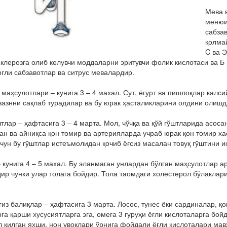
Мева в
менюи
сабза
қолмай
C ва 
клерозга олиб келувчи моддаларни эритувчи фолик кислотаси ва Б
гли сабзавотлар ва ситрус мевалардир.
т маҳсулотлари – кунига 3 – 4 махал. Сут, ёгурт ва пишлоқлар кал
вазнни сақлаб турадилар ва бу юрак ҳасталикларини олдини олишд
штлар – ҳафтасига 3 – 4 марта. Мол, чўчқа ва қўй гўштларида асос
ан ва айниқса қон томир ва артерияларда учраб юрак қон томир ха
чун бу гўштлар истеъмолидан қочиб ёғсиз масалан товуқ гўштини и
 кунига 4 – 5 махал. Бу эланмаган унлардан бўлган маҳсулотлар а
ир чунки улар толага бойдир. Тола таомдаги холестерол бўлаклар
гиз балиқлар – ҳафтасига 3 марта. Лосос, тунес ёки сардиналар, қ
га қарши хусусиятларга эга, омега 3 гуруҳи ёғли кислоталарга бо
 қилган яхши, нон увоқлари ўрнига фойдали ёғли кислоталари ма