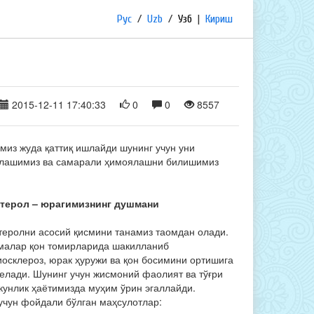
Рус
/
Uzb
/
Узб
|
Кириш
2015-12-11 17:40:33
0
0
8557
миз жуда қаттиқ ишлайди шунинг учун уни
лашимиз ва самарали ҳимоялашни билишимиз
.
терол – юрагимизнинг душмани
теролни асосий қисмини танамиз таомдан олади.
малар қон томирларида шакилланиб
иосклероз, юрак ҳуружи ва қон босимини ортишига
келади. Шунинг учун жисмоний фаолият ва тўғри
кунлик ҳаётимизда муҳим ўрин эгаллайди.
учун фойдали бўлган маҳсулотлар: