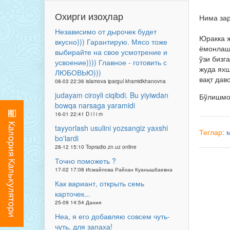
Охирги изоҳлар
Нима зар
Независимо от дырочек будет
Юракка ж
вкусно))) Гарантирую. Мясо тоже
ёмонлаша
выбирайте на свое усмотрение и
ўзи бизг
усвоение)))) Главное - готовить с
жуда яхш
ЛЮБОВЬЮ)))
вақт дав
08-03 22:36 islamova ipargul khamidkhanovna
judayam ciroyli ciqibdi. Bu yiyiwdan
Бўлишм
bowqa narsaga yaramidi
16-01 22:41 D i l i m
tayyorlash usulini yozsangiz yaxshi
Теглар:
bo'lardi
28-12 15:10 Topradio.zn.uz online
Точно поможеть ?
17-02 17:08 Исмайлова Райхан Куанышбаевна
Как вариант, открыть семь
карточек...
25-09 14:54 Дания
Неа, я его добавляю совсем чуть-
чуть, для запаха!