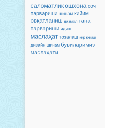
саломатлик
ошхона
соч
парвариши
кийим
шинам
овқатланиш
тана
дазмол
парвариши
идиш
маслаҳат
тозалаш
кир ювиш
бувиларимиз
дизайн
шинам
маслаҳати