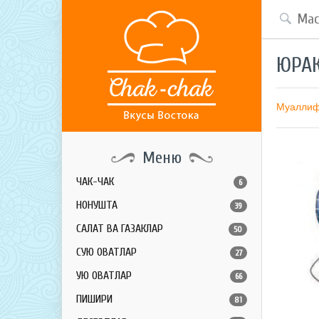
ЮРАК
Муалли
Меню
ЧАК-ЧАК
6
НОНУШТА
39
САЛАТ ВА ГАЗАКЛАР
50
СУЮҚ ОВҚАТЛАР
27
ҚУЮҚ ОВҚАТЛАР
66
ПИШИРИҚ
81