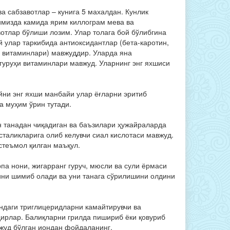
а сабзавотлар – кунига 5 махалдан. Кунлик
мизда камида ярим киллограм мева ва
вотлар бўлиши лозим. Улар толага бой бўлибгина
 улар таркибида антиоксидантлар (бета-каротин,
Э витаминлари) мавжуддир. Уларда яна
 гуруҳи витаминлари мавжуд. Уларнинг энг яхшиси
сийни энг яхши манбайи улар ёғларни эритиб
а муҳим ўрин тутади.
ан танадан чиқадиган ва баъзилари ҳужайраларда
сталикларига олиб келувчи сиал кислотаси мавжуд.
стеъмол қилган маъқул.
рпа нони, жигарранг гуруч, мюсли ва сули ёрмаси
ини шимиб олади ва уни танага сўрилишини олдини
ондаги триглицеридларни камайтирувчи ва
йдирлар. Балиқларни грилда пишириб ёки қовуриб
вжуд бўлган иондан фойдаланинг.