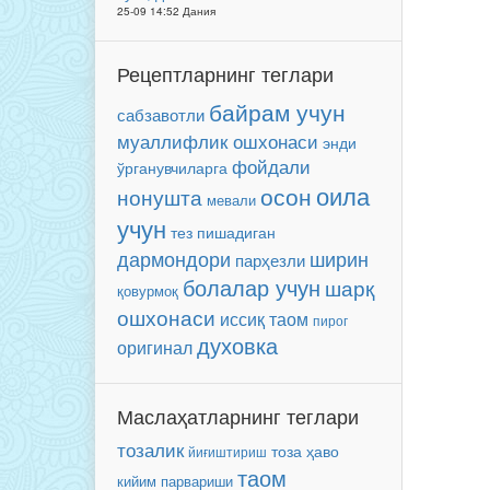
25-09 14:52 Дания
Рецептларнинг теглари
байрам учун
сабзавотли
муаллифлик ошхонаси
энди
фойдали
ўрганувчиларга
оила
осон
нонушта
мевали
учун
тез пишадиган
ширин
дармондори
парҳезли
болалар учун
шарқ
қовурмоқ
ошхонаси
иссиқ таом
пирог
духовка
оригинал
Маслаҳатларнинг теглари
тозалик
тоза ҳаво
йиғиштириш
таом
кийим парвариши