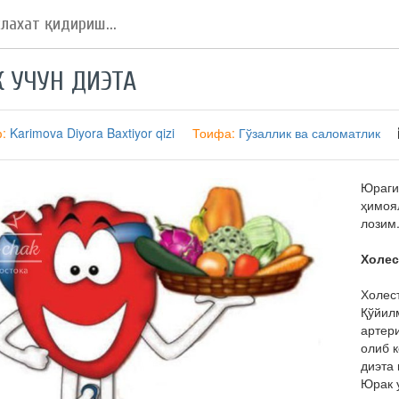
 УЧУН ДИЭТА
ф:
Karimova Diyora Baxtiyor qizi
Тоифа:
Гўзаллик ва саломатлик
Юраги
ҳимоя
лозим
Холес
Холес
Қўйил
артер
олиб 
диэта 
Юрак 