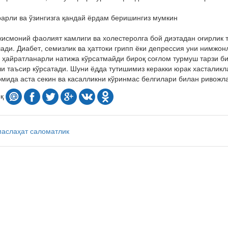
арли ва ўзингизга қандай ёрдам беришингиз мумкин
исмоний фаолият камлиги ва холестеролга бой диэтадан оғирлик 
ди. Диабет, семизлик ва ҳаттоки грипп ёки депрессия уни нимжо
а ҳайратланарли натижа кўрсатмайди бироқ соғлом турмуш тарзи б
и таъсир кўрсатади. Шуни ёдда тутишимиз керакки юрак хасталикл
омида аста секин ва касалликни кўринмас белгилари билан ривожл
оқ
маслаҳат
саломатлик