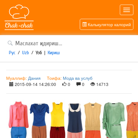
Toggl
navig
Калькулятор калорий
Рус
/
Uzb
/
Узб
|
Кириш
Муаллиф:
Дания
Тоифа:
Мода ва услуб
2015-09-14 14:26:00
0
0
14713