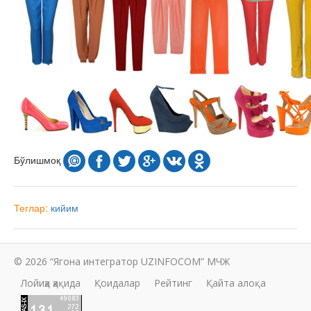
Бўлишмоқ
Теглар:
кийим
© 2026 “Ягона интегратор UZINFOCOM” МЧЖ
Лойиҳа ҳақида
Қоидалар
Рейтинг
Қайта алоқа