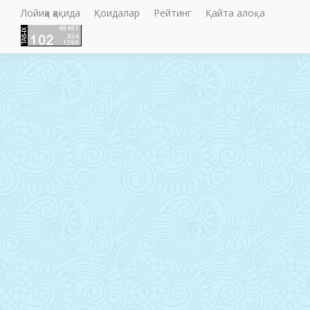
Лойиҳа ҳақида
Қоидалар
Рейтинг
Қайта алоқа