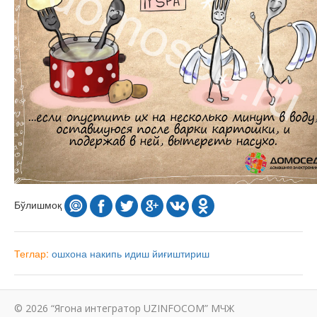
Бўлишмоқ
Теглар:
ошхона
накипь
идиш
йиғиштириш
© 2026 “Ягона интегратор UZINFOCOM” МЧЖ