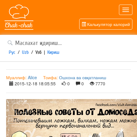
Toggl
navig
Калькулятор калорий
Рус
/
Uzb
/
Узб
|
Кириш
Муаллиф:
Alice
Тоифа:
Ошхона ва овқатланиш
2015-12-18 18:05:55
0
0
7770