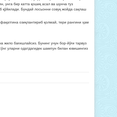
н, унга бир катта қошиқ асал ва шунча туз
б қўйилади. Бундай лосьонни совуқ жойда сақлаш
 фақатгина озиқлантириб қолмай, тери рангини ҳам
а жило бағишлайсиз. Бунинг учун бор-йўғи тарвуз
н сўнг уларни одатдагидек шампун билан ювишингиз