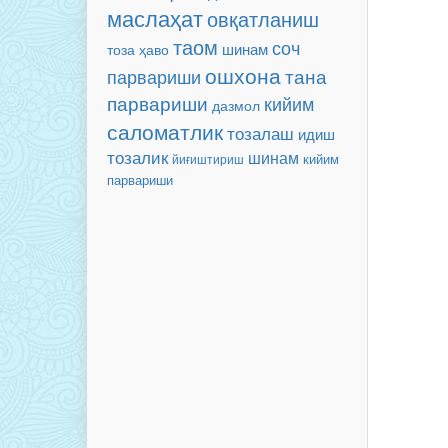
маслаҳат
овқатланиш
таом
соч
шинам
тоза ҳаво
ошхона
парвариши
тана
парвариши
кийим
дазмол
саломатлик
тозалаш
идиш
тозалик
шинам
кийим
йиғиштириш
парвариши