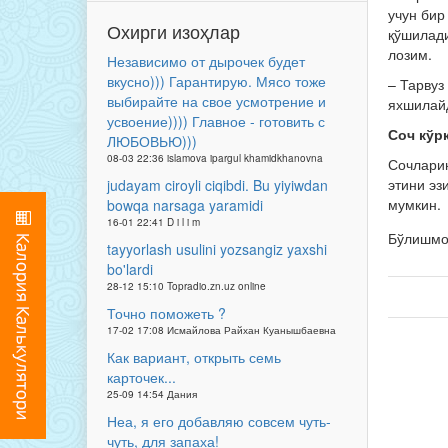
учун бир
Охирги изоҳлар
қўшилади
лозим.
Независимо от дырочек будет
вкусно))) Гарантирую. Мясо тоже
– Тарвуз
выбирайте на свое усмотрение и
яхшилай
усвоение)))) Главное - готовить с
Соч кўр
ЛЮБОВЬЮ)))
08-03 22:36 islamova ipargul khamidkhanovna
Сочларин
этини эз
judayam ciroyli ciqibdi. Bu yiyiwdan
мумкин.
bowqa narsaga yaramidi
16-01 22:41 D i l i m
Бўлишм
tayyorlash usulini yozsangiz yaxshi
bo'lardi
28-12 15:10 Topradio.zn.uz online
Точно поможеть ?
17-02 17:08 Исмайлова Райхан Куанышбаевна
Как вариант, открыть семь
карточек...
25-09 14:54 Дания
Неа, я его добавляю совсем чуть-
чуть, для запаха!