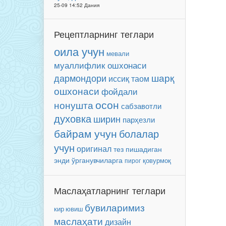
25-09 14:52 Дания
Рецептларнинг теглари
оила учун
мевали
муаллифлик ошхонаси
шарқ
дармондори
иссиқ таом
ошхонаси
фойдали
осон
нонушта
сабзавотли
духовка
ширин
парҳезли
байрам учун
болалар
учун
оригинал
тез пишадиган
энди ўрганувчиларга
пирог
қовурмоқ
Маслаҳатларнинг теглари
бувиларимиз
кир ювиш
маслаҳати
дизайн