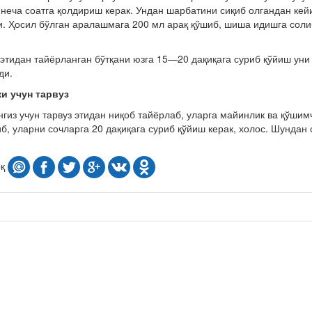
 неча соатга қолдириш керак. Ундан шарбатини сиқиб олгандан кейи
. Ҳосил бўлган аралашмага 200 мл арақ қўшиб, шиша идишга соли
 этидан тайёрланган бўтқани юзга 15—20 дақиқага суриб қўйиш уни
ди.
ки учун тарвуз
гиз учун тарвуз этидан ниқоб тайёрлаб, уларга майинлик ва қўшимч
иб, уларни сочларга 20 дақиқага суриб қўйиш керак, холос. Шунда
оқ