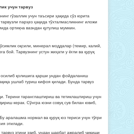
лик учун тарвуз
нинг гўзаллик учун таъсири ҳақида сўз юрита
 тарвузли парҳез ҳақида тўхталмасликнинг иложи
амида ортиқча вазндан қутулиш мумкин.
 ўсимлик оқсили, минерал моддалар (темир, калий,
га бой. Тарвузнинг устун жиҳати у ёғли ва қуруқ
нг осилиб қолишига қарши ундан фойдаланиш
ақиқа ушлаб туриш кифоя қилади. Бунда тарвуз
ди. Терини таранглаштириш ва тетиклаштириш учун
дириш керак. Сўнгра юзни совуқ сув билан ювиб,
Бу аралашма нормал ва қуруқ юз териси учун тўғри
сия этилади.
 тарвуз этини эзиб, ундан шарбат ажралиб чиқиши