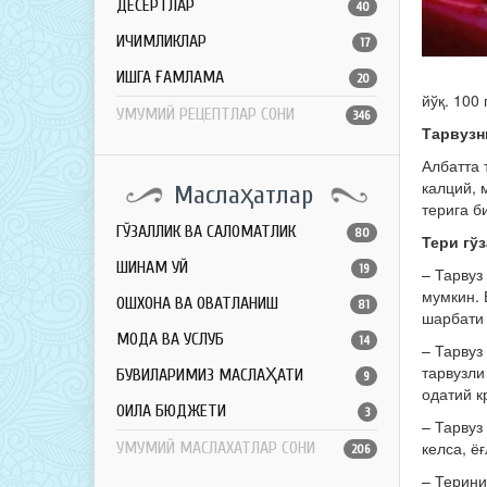
ДЕСЕРТЛАР
40
ИЧИМЛИКЛАР
17
ҚИШГА ҒАМЛАМА
20
йўқ. 100
УМУМИЙ РЕЦЕПТЛАР СОНИ
346
Тарвузн
Албатта 
калций, 
Маслаҳатлар
терига б
ГЎЗАЛЛИК ВА САЛОМАТЛИК
80
Тери гў
ШИНАМ УЙ
19
– Тарвуз
мумкин. 
ОШХОНА ВА ОВҚАТЛАНИШ
81
шарбати 
МОДА ВА УСЛУБ
14
– Тарвуз
тарвузли
БУВИЛАРИМИЗ МАСЛАҲАТИ
9
одатий к
ОИЛА БЮДЖЕТИ
3
– Тарвуз
келса, ё
УМУМИЙ МАСЛАХАТЛАР СОНИ
206
– Терини