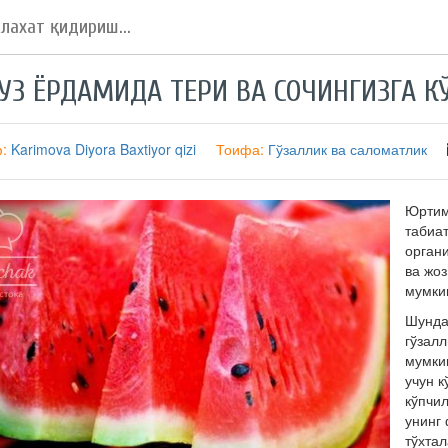
УЗ ЁРДАМИДА ТЕРИ ВА СОЧИНГИЗГА К
ф:
Karimova Diyora Baxtiyor qizi
Тоифа:
Гўзаллик ва саломатлик
Юртим
табиа
орган
ва жо
мумки
Шунда
гўзал
мумки
учун к
кўпчи
унинг 
тўхтал