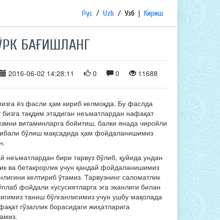
Рус
/
Uzb
/
Узб
|
Кириш
ЎРК БАҒИШЛАНГ
2016-06-02 14:28:11
0
0
11688
изга ёз фасли ҳам кириб келмоқда. Бу фаслда
т бизга тақдим этадиган неъматлардан нафақат
измни витаминларга бойитиш, балки янада чиройли
зибали бўлиш мақсадида ҳам фойдаланишимиз
н.
й неъматлардан бири тарвуз бўлиб, қуйида ундан
лик ва бетакрорлик учун қандай фойдаланишимиз
нлигини келтириб ўтамиз. Тарвузнинг саломатлик
ўплаб фойдали хусусиятларга эга эканлиги билан
лигимиз таниш бўлганлигимиз учун ушбу мақолада
фақат гўзаллик борасидаги жиҳатларига
амиз.