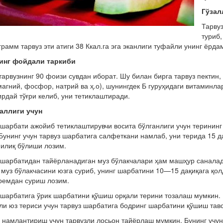
Гўзал
Тарвуз
туриб,
 грамм тарвуз эти атиги 38 Ккал.га эга эканлиги туфайли унинг ёрд
инг фойдали таркиби
тарвузнинг 90 фоизи сувдан иборат. Шу билан бирга тарвуз пектин,
магний, фосфор, натрий ва ҳ.о), шунингдек Б гуруҳидаги витаминлар
ирдай тўғри келиб, уни тетиклаштиради.
заллиги учун
 шарбати ажойиб тетиклаштирувчи восита бўлганлиги учун терини
Бунинг учун тарвуз шарбатига салфеткани намлаб, уни терида 15 д
илиқ бўлиши лозим.
 шарбатидан тайёрланадиган муз бўлакчалари ҳам машҳур санала
 муз бўлакчасини юзга суриб, унинг шарбатини 10—15 дақиқага қол
ремдан суриш лозим.
 шарбатига ўрик шарбатини қўшиш орқали терини тозалаш мумкин. 
ғли юз териси учун тарвуз шарбатига бодринг шарбатини қўшиш тав
 намлантириш учун тарвузли лосьон тайёрлаш мумкин. Бунинг учун