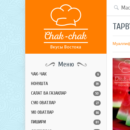
ТАРВ
Муалли
Меню
ЧАК-ЧАК
6
НОНУШТА
39
САЛАТ ВА ГАЗАКЛАР
50
СУЮҚ ОВҚАТЛАР
27
ҚУЮҚ ОВҚАТЛАР
66
ПИШИРИҚ
81