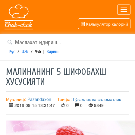
Toggl
navig
Калькулятор калорий
Рус
/
Uzb
/
Узб
|
Кириш
МАЛИНАНИНГ 5 ШИФОБАХШ
ХУСУСИЯТИ
Муаллиф:
Pazandaxon
Тоифа:
Гўзаллик ва саломатлик
2016-09-15 13:31:47
0
0
9849