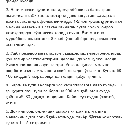
фойда бўлади.
2. Янги меваси, қуритилгани, мураббоси ва барги грипп,
шамоллаш каби хасталикларни даволашда энг самарали
восита сифатида фойдаланилади. 1-2 чой қошиқ қуритилган
малина мевасини 1 стакан қайнаган сувга солиб, бирор
дақиқалардан сўнг иссиқ ҳолида ичинг. Ёки малина
мураббоси солинган чой ичиб, ўраниб ёцангиз, шамоллаш
осон чекинади.
3. Ушбу резавор мева гастрит, камқонлик, гипертония, юрак
қон-томир хастлаликларини даволашда ҳам қўлланилади.
Ичак яллиғланишлари, гастрит безовта қилса, малина
шарбати ичинг. Малинани эзиб, докадан ўтказинг. Кунига 50-
100 мл.дан 3 марта овқатдан олдин қабул қилинг.
4. Барги ва гули аёлларга хос касалликларга даво бўлади. 10
гр. қуритилган гули ва баргини 200 мл. қайнаган сувда
қайнатиб, 30 дақиқа тиндиринг. Кейин сузгичдан ўтказиб,
ичинг.
5. Доимий бош оғриғидан шикоят қилсангиз, малина
мевасини сувга солиб қайнатинг-да, тайёр бўлган компотдан
кунига 1-1,5 литр ичинг.