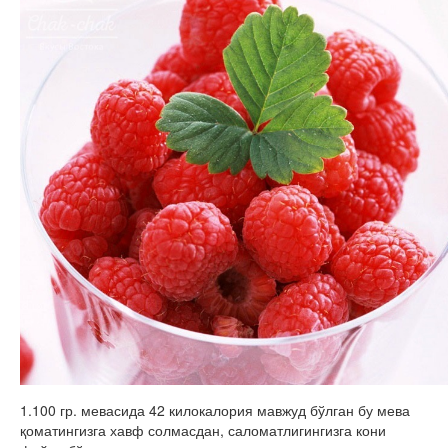
1.100 гр. мевасида 42 килокалория мавжуд бўлган бу мева
қоматингизга хавф солмасдан, саломатлигингизга кони