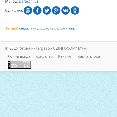
Манба:
Darakchi.uz
Бўлишмоқ
Теглар:
овқатланиш
ошхона
саломатлик
© 2026 “Ягона интегратор UZINFOCOM” МЧЖ
Лойиҳа ҳақида
Қоидалар
Рейтинг
Қайта алоқа