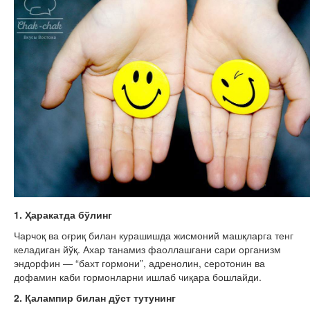
1. Ҳаракатда бўлинг
Чарчоқ ва оғриқ билан курашишда жисмоний машқларга тенг
келадиган йўқ. Ахар танамиз фаоллашгани сари организм
эндорфин — “бахт гормони”, адренолин, серотонин ва
дофамин каби гормонларни ишлаб чиқара бошлайди.
2. Қалампир билан дўст тутунинг