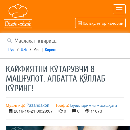
Toggl
navig
Калькулятор калорий
Рус
/
Uzb
/
Узб
|
Кириш
КАЙФИЯТНИ КЎТАРУВЧИ 8
МАШҒУЛОТ. АЛБАТТА ҚЎЛЛАБ
КЎРИНГ!
Муаллиф:
Pazandaxon
Тоифа:
Бувиларимиз маслаҳати
2016-10-21 08:29:07
0
0
11073