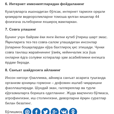
6.
Интернет имкониятларидан фойдаланинг
Кузатувларга ишонадиган бўлсак, интернет тармоғи орқали
қизиқарли видеороликларни томоша қилган кишилар 44
фоизгача эътиборини яхшироқ жамларкан.
7. Совға улашинг
Бунинг учун байрам ёки янги йилни кутиб ўтириш шарт эмас.
Яқинларига тез-тез совға-салом улашадиган инсонлар
ўзларини бошқалардан кўра бахтлироқ ҳис этишади. Чунки
совға танлаш жараёнининг ўзиёқ, кейинчалик эса ўша
онларни ёдга солувчи хотиралар ҳам асабийликни енгишга
ёрдам беради.
8. Санъат шайдосига айланинг
Инсон нигоҳи гўзалликка, айниқса санъат асарига тушганда
организм қониқиш гормони – дофомин ишлаб чиқаришни
фаоллаштиради. Шундай экан, галлереялар ва турли
кўргазмаларга боришга одатланинг. Жуда вақтингиз бўлмаса,
атрофингизни, иш столингизни, деворларни ёрқин суратлар
билан безатинг.
Бўлишмоқ