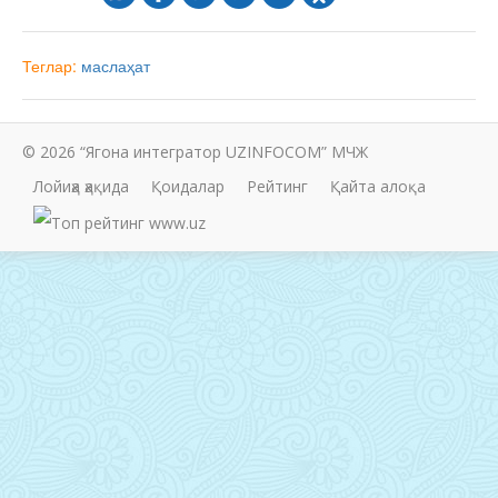
Теглар:
маслаҳат
© 2026 “Ягона интегратор UZINFOCOM” МЧЖ
Лойиҳа ҳақида
Қоидалар
Рейтинг
Қайта алоқа