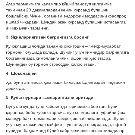
Агар таомингизга қалампир қўшиб тановул қилсангиз
тахминан 20 дақиқалардан кейин хурсанд бўлишни
бошлайсиз. Чунки, организм эндорфин моддасини фаолроқ
ишлаб чиқаради. Шундай экан хурсанд бўлишни истасангиз,
аччиқ-аччиқ таом енг.
3. Яқинларингизни бағрингизга босинг
Қучоқлашиш чоғида танамиз окситоцин – “меҳр-муҳаббат
гормони” оғушида қолади. Шунинг учун кимнидир бағрингизга
босганингизда ҳимояланганлик, ишончни ҳис этасиз.
Шунингдек бу гормон стрессдан халос этади.
4. Шоколад енг
Ҳа, буни айтмасак ҳам яхши биласиз. Ёдингиздан чиқмасин
дедик-да.
5. Қуёш нурлари ғамларингизни аритади
Булутли кунда тунд кайфиятда юришимиз бор гап. Буни
қарангки, бобо қуёш етарлича нур сочмаслиги туфайли ўша
машҳур бахт гормонлари камроқ ишлаб чиқарилади. Шунинг
учун мутахассислар кайфият тушганида очиқ ҳавода, офтоб
нуридан баҳраманд бўлиб сайр қилишни тавсия қиладилар.