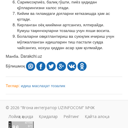
Саримсоқпиёз, балиқ гўшти, пиёз ҳидидан
қўлларингизни халос этади.
Кийим ва гиламдаги доғларни кетказишда ҳам ас
қотади.
Кирланган оёқ кииймни артсангиз, ялтирайди.
Кумуш тақинчоқларни тозалаш учун яхши восита.
Болаларни овқатлантириш ва суюқлик ичириш учун
мўлжалланган идишларин тиш пастали сувда
чайсангиз, нохуш ҳиддан асар ҳам қолмайди.
Манба. Darakchi.uz
Бўлишмоқ
Теглар:
идиш
маслаҳат
тозалик
© 2026 “Ягона интегратор UZINFOCOM” МЧЖ
Лойиҳа ҳақида
Қоидалар
Рейтинг
Қайта алоқа