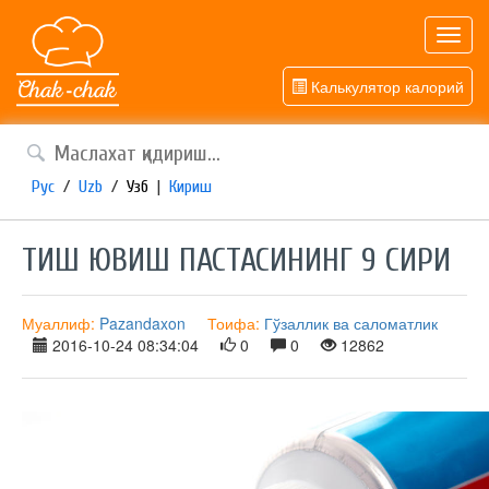
Toggl
navig
Калькулятор калорий
Рус
/
Uzb
/
Узб
|
Кириш
ТИШ ЮВИШ ПАСТАСИНИНГ 9 СИРИ
Муаллиф:
Pazandaxon
Тоифа:
Гўзаллик ва саломатлик
2016-10-24 08:34:04
0
0
12862