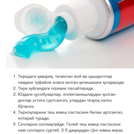
Теридаги қавариқ, тилинган жой ва ҳашаротлар
чаққани туфайли юзага келган қичишишни қолдиради.
Тери куйгандаги оғриқни пасайтиради.
Юздаги ҳуснбузарлар, яллиғланишлардан қолган
доғлар устига суртсангиз, улардан тезроқ халос
бўласиз.
Тирноқларини тиш ювиш пастасини билан артсангиз,
ялтираб туради.
Сочларни силлиқлайди. Гелий тиш ювиш пастасини
нам сочларга суртиб, 3-5 дақиқадан сўнг ювиш керак.