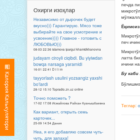
печда пи
Охирги изоҳлар
микротўл
мўлжалла
Независимо от дырочек будет
вкусно))) Гарантирую. Мясо тоже
Ёқимсиз
выбирайте на свое усмотрение и
Микротўл
усвоение)))) Главное - готовить с
печ ичин
ЛЮБОВЬЮ)))
08-03 22:36 islamova ipargul khamidkhanovna
Микротўл
латта би
judayam ciroyli ciqibdi. Bu yiyiwdan
ичини на
bowqa narsaga yaramidi
16-01 22:41 D i l i m
Бу каби
tayyorlash usulini yozsangiz yaxshi
Бўлишм
bo'lardi
28-12 15:10 Topradio.zn.uz online
Точно поможеть ?
17-02 17:08 Исмайлова Райхан Куанышбаевна
Теглар:
Как вариант, открыть семь
карточек...
25-09 14:54 Дания
Неа, я его добавляю совсем чуть-
чуть, для запаха!