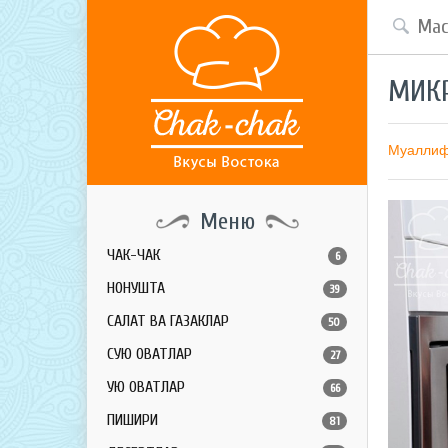
МИК
Муалли
Меню
ЧАК-ЧАК
6
НОНУШТА
39
САЛАТ ВА ГАЗАКЛАР
50
СУЮҚ ОВҚАТЛАР
27
ҚУЮҚ ОВҚАТЛАР
66
ПИШИРИҚ
81