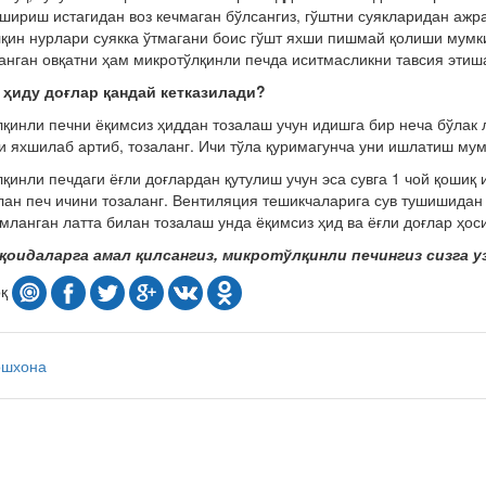
шириш истагидан воз кечмаган бўлсангиз, гўштни суякларидан ажра
қин нурлари суякка ўтмагани боис гўшт яхши пишмай қолиши мумк
нган овқатни ҳам микротўлқинли печда иситмасликни тавсия этиш
 ҳиду доғлар қандай кетказилади?
қинли печни ёқимсиз ҳиддан тозалаш учун идишга бир неча бўлак л
и яхшилаб артиб, тозаланг. Ичи тўла қуримагунча уни ишлатиш мум
қинли печдаги ёғли доғлардан қутулиш учун эса сувга 1 чой қошиқ
лан печ ичини тозаланг. Вентиляция тешикчаларига сув тушишидан э
мланган латта билан тозалаш унда ёқимсиз ҳид ва ёғли доғлар ҳо
 қоидаларга амал қилсангиз, микротўлқинли печингиз сизга у
оқ
ошхона