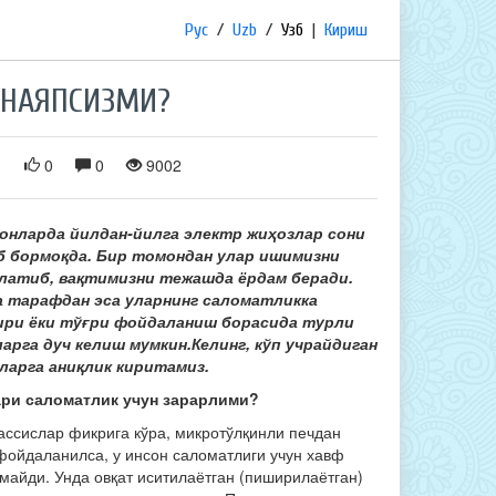
Рус
/
Uzb
/
Узб
|
Кириш
АНАЯПСИЗМИ?
1
0
0
9002
онларда йилдан-йилга электр жиҳозлар сони
 бормоқда. Бир томондан улар ишимизни
латиб, вақт
имизни тежашда ёрдам беради.
 тарафдан эса уларнинг саломатликка
ри ёки тўғри фойдаланиш борасида турли
лар
га дуч
келиш
мумкин.
Келинг, кўп учрайдиган
ларга аниқлик киритамиз
.
ри саломатлик учун зарарлими?
ассислар фикрига кўра, микротўлқинли печдан
 фойдаланилса, у инсон саломатлиги учун хавф
майди. Унда овқат иситилаётган (пиширилаётган)