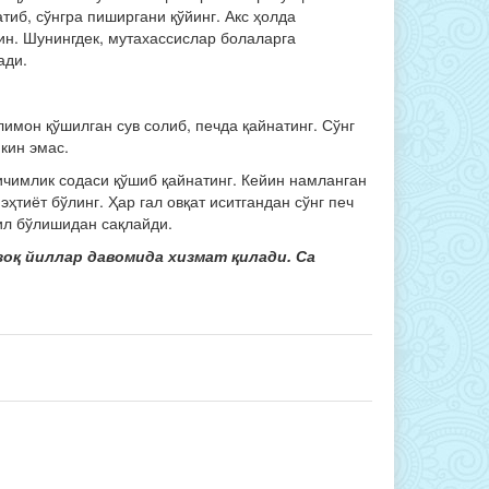
тиб, сўнгра пиширгани қўйинг. Акс ҳолда
ин. Шунингдек, мутахассислар болаларга
ади.
имон қўшилган сув солиб, печда қайнатинг. Сўнг
кин эмас.
 ичимлик содаси қўшиб қайнатинг. Кейин намланган
ҳтиёт бўлинг. Ҳар гал овқат иситгандан сўнг печ
сил бўлишидан сақлайди.
зоқ йиллар давомида хизмат қилади. Са