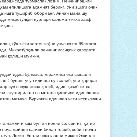
а қаршисида турмаслик лозим. Печнинг эшиги
ҳкам ёпилишига аҳамият беринг. Уни эшиги очиқ
да ишга тушириб юборманг. Айнан мана шу
рда микротўлқин нурлари саломатликка хавф
иқинг.
лан, гўшт ёки картошка)ни унча катта бўлмаган
ади. Микротўлқинли печнинг иссиқлик ҳарорати
шмай қолиши мумкин.
ундай идиш бўлмаса, керакмика ёки шишали
г: бунинг учун идишга сув солиб, уни ҳарорат
гар сув совуқлигича қолиб, идиш қизиб кетса,
уви югуртирилган ва металл қисқичли идишларни
атган маъқул. Бурчакли идишлар чети иссиқликни
а намлиги кам бўлган нонни солсангиз, қотиб
 неча жойини санчқи билан тешиб, кейин печга
аъқул. Лекин гўштли овқатларни микротўлқинли