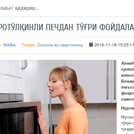
РОТЎЛҚИНЛИ ПЕЧДАН ТЎҒРИ ФОЙДАЛ
ф:
Malika
Тоифа:
Ошхона ва овқатланиш
2016-11-18 15:25:1
Хонад
ортиб
енгил
Бошқа
таъси
фикр
савол
Нурла
Мутах
тўғри
туғдир