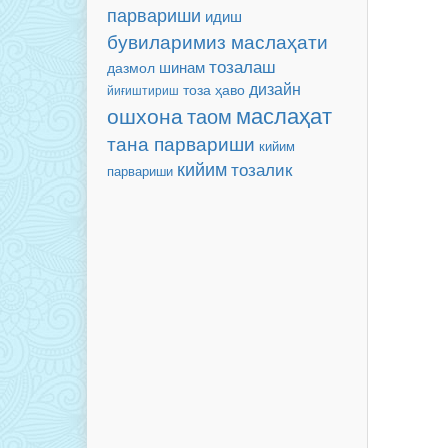
парвариши
идиш
бувиларимиз маслаҳати
тозалаш
шинам
дазмол
дизайн
тоза ҳаво
йиғиштириш
маслаҳат
ошхона
таом
тана парвариши
кийим
кийим
тозалик
парвариши