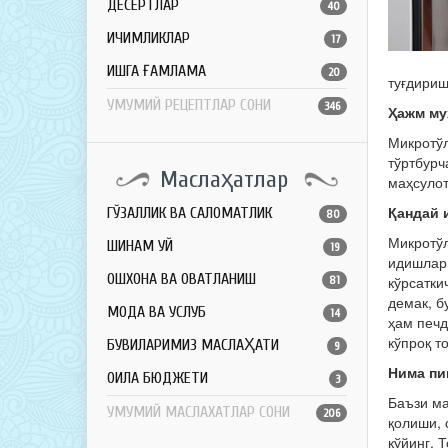
ДЕСЕРТЛАР
40
ИЧИМЛИКЛАР
17
ҚИШГА ҒАМЛАМА
20
туғдириш
УМУМИЙ РЕЦЕПТЛАР СОНИ
346
Ҳажм м
Микротўл
тўртбурч
Маслаҳатлар
маҳсулот
Қандай 
ГЎЗАЛЛИК ВА САЛОМАТЛИК
80
Микротўл
ШИНАМ УЙ
19
идишларн
ОШХОНА ВА ОВҚАТЛАНИШ
кўрсатки
81
демак, б
МОДА ВА УСЛУБ
14
ҳам печд
кўпроқ т
БУВИЛАРИМИЗ МАСЛАҲАТИ
9
Нима п
ОИЛА БЮДЖЕТИ
3
Баъзи ма
УМУМИЙ МАСЛАХАТЛАР СОНИ
206
қолиши, 
қўйинг. 