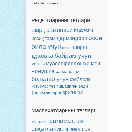
25-09 14:52 Дания
Рецептларнинг теглари
шарқ ошхонаси
парҳезли
осон
дармондори
иссиқ таом
оила учун
ширин
пирог
байрам учун
духовка
муаллифлик ошхонаси
мевали
нонушта
сабзавотли
болалар учун
фойдали
энди
тез пишадиган
қовурмоқ
оригинал
ўрганувчиларга
Маслаҳатларнинг теглари
саломатлик
кир ювиш
овқатланиш
соч
шинам