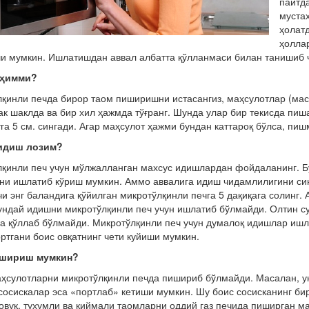
пайтд
муста
ҳолат
ҳолла
и мумкин. Ишлатишдан аввал албатта қўлланмаси билан танишиб ч
уҳимми?
қинли печда бирор таом пиширишни истасангиз, маҳсулотлар (маса
ак шаклда ва бир хил ҳажмда тўғранг. Шунда улар бир текисда пиш
га 5 см. сингади. Агар маҳсулот ҳажми бундан каттароқ бўлса, пи
идиш лозим?
қинли печ учун мўлжалланган махсус идишлардан фойдаланинг. Б
и ишлатиб кўриш мумкин. Аммо аввалига идиш чидамлилигини синан
чи энг баландига қўйилган микротўлқинли печга 5 дақиқага солинг. А
ундай идишни микротўлқинли печ учун ишлатиб бўлмайди. Олтин с
а қўллаб бўлмайди. Микротўлқинли печ учун думалоқ идишлар ишл
ортгани боис овқатнинг чети куйиши мумкин.
ишириш мумкин?
ҳсулотларни микротўлқинли печда пишириб бўлмайди. Масалан, унг
сосискалар эса «портлаб» кетиши мумкин. Шу боис сосисканинг бир
Товуқ, тухумли ва қиймали таомларни оддий газ печида пиширган м