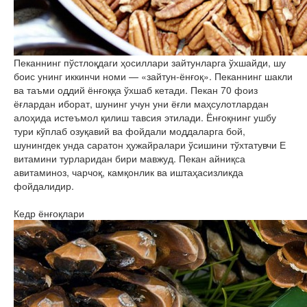
Пеканнинг пўстлоқдаги ҳосиллари зайтунларга ўхшайди, шу
боис унинг иккинчи номи — «зайтун-ёнғоқ». Пеканнинг шакли
ва таъми оддий ёнғоққа ўхшаб кетади. Пекан 70 фоиз
ёғлардан иборат, шунинг учун уни ёғли маҳсулотлардан
алоҳида истеъмол қилиш тавсия этилади. Ёнғоқнинг ушбу
тури кўплаб озуқавий ва фойдали моддаларга бой,
шунингдек унда саратон ҳужайралари ўсишини тўхтатувчи Е
витамини турларидан бири мавжуд. Пекан айниқса
авитаминоз, чарчоқ, камқонлик ва иштаҳасизликда
фойдалидир.
Кедр ёнғоқлари