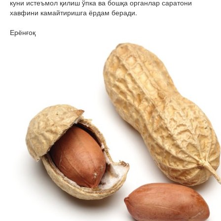
куни истеъмол қилиш ўпка ва бошқа органлар саратони
хавфини камайтиришга ёрдам беради.
Ерёнғоқ