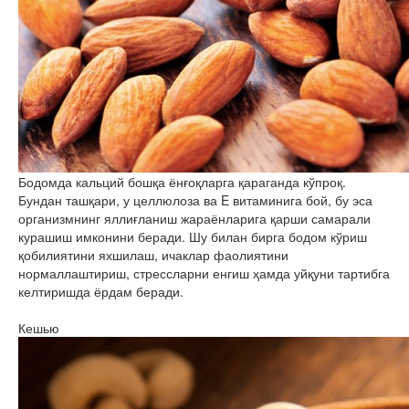
Бодомда кальций бошқа ёнғоқларга қараганда кўпроқ.
Бундан ташқари, у целлюлоза ва E витаминига бой, бу эса
организмнинг яллиғланиш жараёнларига қарши самарали
курашиш имконини беради. Шу билан бирга бодом кўриш
қобилиятини яхшилаш, ичаклар фаолиятини
нормаллаштириш, стрессларни енгиш ҳамда уйқуни тартибга
келтиришда ёрдам беради.
Кешью