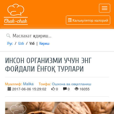
Toggl
navig
Калькулятор калорий
Рус
/
Uzb
/
Узб
|
Кириш
ИНСОН ОРГАНИЗМИ УЧУН ЭНГ
ФОЙДАЛИ ЁНҒОҚ ТУРЛАРИ
Муаллиф:
Malika
Тоифа:
Ошхона ва овқатланиш
2017-06-06 15:29:02
0
0
16055