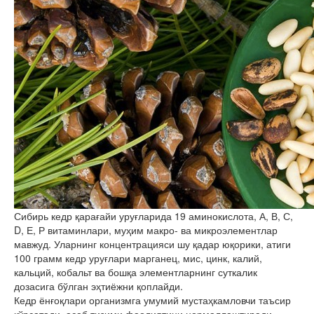
Сибирь кедр қарағайи уруғларида 19 аминокислота, А, В, С,
D, Е, Р витаминлари, муҳим макро- ва микроэлементлар
мавжуд. Уларнинг концентрацияси шу қадар юқорики, атиги
100 грамм кедр уруғлари марганец, мис, цинк, калий,
кальций, кобальт ва бошқа элементларнинг суткалик
дозасига бўлган эҳтиёжни қоплайди.
Кедр ёнғоқлари организмга умумий мустаҳкамловчи таъсир