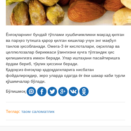
Ёнғоқларнинг бундай тўплами хушбичимликни мақсад қилган
ва парҳез тутишга қарор қилган кишилар учун энг мақбул
танлов ҳисобланади. Омега-3 ёғ кислоталари, оқсиллар ва
целлюлозалар бирикмаси ўзингизни кучга тўлгандек ҳис
қилишингизга имкон беради. Улар иштаҳани пасайтиришга
ёрдам бериб, тўқлик ҳиссини беради.
Қадоқсиз ёнғоқлар қадоқдагиларига нисбатан
фойдалироқдир, зеро уларда одатда ёғ ёки шакар каби турли
қўшимчалар бўлади.
Бўлишмоқ
Теглар:
таом
саломатлик