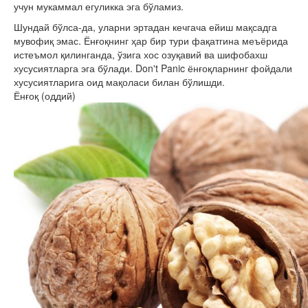
учун мукаммал егуликка эга бўламиз.
Шундай бўлса-да, уларни эртадан кечгача ейиш мақсадга
мувофиқ эмас. Ёнғоқнинг ҳар бир тури фақатгина меъёрида
истеъмол қилинганда, ўзига хос озуқавий ва шифобахш
хусусиятларга эга бўлади. Don't Panic ёнғоқларнинг фойдали
хусусиятларига оид мақоласи билан бўлишди.
Ёнғоқ (оддий)