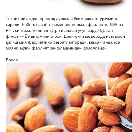
Техник жиҳатдан ерёнғоқ дуккакли ўсимликлар туркумига
киради. Ерёнғоқ асаб тизимининг нормал фаолияти, ДНК ва
РНК синтези, миянинг тўғри ишлаши учун зарур бўлган
филат — B9 витаминига бой. Ерёнғоқни меъёрида истеъмол
қилиш мия фаолиятини рағбатлантиради, кексайганда эса
мияни ақлий фаолият заифлашувидан ҳимоялайди.
Бодом