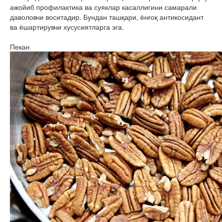
ажойиб профилактика ва суяклар касаллигини самарали
даволовчи воситадир. Бундан ташқари, ёнғоқ антикосидант
ва ёшартирувчи хусусиятларга эга.
Пекан