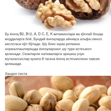
Бу ёнғоқ B2, B12, A, D C, E, K витаминлари ва кўплаб бошқа
моддаларга бой. Бундай ёнғоқларда айниқса альфа-линол
кислотаси кўп бўлади. Шу боис юрак ритмини
нормаллаштиришда ёнғоқларнинг шу тури истеъмол
қилинади. Сезиларли натижаларга эришиш учун
мутахассислар кунига 8 тагача ёнғоқ истеъмолини тавсия
қилишади.
Хандон писта