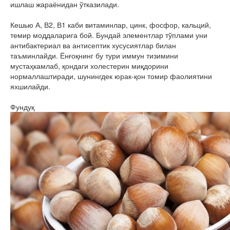
ишлаш жараёнидан ўтказилади.
Кешью А, В2, В1 каби витаминлар, цинк, фосфор, кальций,
темир моддаларига бой. Бундай элементлар тўплами уни
антибактериал ва антисептик хусусиятлар билан
таъминлайди. Ёнғоқнинг бу тури иммун тизимини
мустаҳкамлаб, қондаги холестерин миқдорини
нормаллаштиради, шунингдек юрак-қон томир фаолиятини
яхшилайди.
Фундуқ