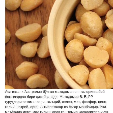
Асл ватани Австралия бўлган макадамия энг калорияга бой
ёнғоқлардан бири ҳисобланади. Макадамия В, Е, РР
гуруҳлари витаминлари, кальций, селен, мис, фосфор, цинк,
калий, натрий, органик кислоталар ва ёғлар манбаидир. Уни
меъёрида истеъмол қилиш юрак-қон томир касалликлар учун