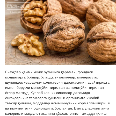
Ёнғоқлар ҳажми кичик бўлишига қарамай, фойдали
моддаларга бойдир. Уларда витаминлар, минераллар,
шунингдек «зарарли» холестерин даражасини пасайтиришга
имкон берувчи монотўйинтирилган ва политўйинтирилган
ёғлар мавжуд. Кўплаб клиник синовлар давомида
ёнғоқларнинг таомларга қўшилиши организмга ижобий
таъсир қилиши, моддалар алмашинувини нормаллаштириши
ва иммунитетни ошириши исботланган. Бунга уларнинг анча
калорияли маҳсулот эканини қўшсак, енгил тамадди қилиш