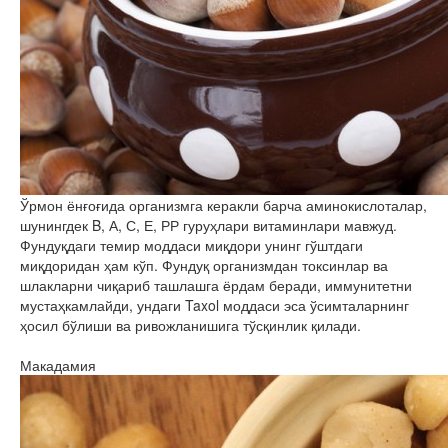
Ўрмон ёнғоғида организмга керакли барча аминокислоталар,
шунингдек B, А, С, Е, РР гуруҳлари витаминлари мавжуд.
Фундуқдаги темир моддаси миқдори унинг гўштдаги
миқдоридан ҳам кўп. Фундуқ организмдан токсинлар ва
шлакларни чиқариб ташлашга ёрдам беради, иммунитетни
мустаҳкамлайди, ундаги Taxol моддаси эса ўсимталарнинг
ҳосил бўлиши ва ривожланишига тўсқинлик қилади.
Макадамия