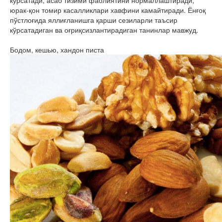
кўрсатади, асаб тизими фаолиятини нормаллаштиради,
юрак-қон томир касалликлари хавфини камайтиради. Ёнғоқ
пўстлоғида яллиғланишга қарши сезиларли таъсир
кўрсатадиган ва оғриқсизлантирадиган танинлар мавжуд.
Бодом, кешью, хандон писта