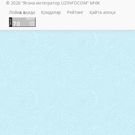
© 2026 “Ягона интегратор UZINFOCOM” МЧЖ
Лойиҳа ҳақида
Қоидалар
Рейтинг
Қайта алоқа