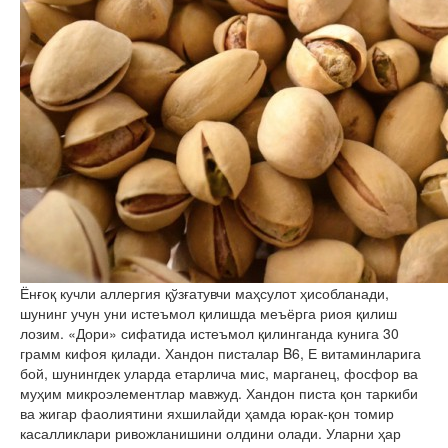
Ёнғоқ кучли аллергия қўзғатувчи маҳсулот ҳисобланади,
шунинг учун уни истеъмол қилишда меъёрга риоя қилиш
лозим. «Дори» сифатида истеъмол қилинганда кунига 30
грамм кифоя қилади. Хандон писталар B6, Е витаминларига
бой, шунингдек уларда етарлича мис, марганец, фосфор ва
муҳим микроэлементлар мавжуд. Хандон писта қон таркиби
ва жигар фаолиятини яхшилайди ҳамда юрак-қон томир
касалликлари ривожланишини олдини олади. Уларни ҳар