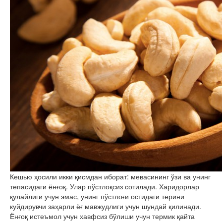
Кешью ҳосили икки қисмдан иборат: мевасининг ўзи ва унинг
тепасидаги ёнғоқ. Улар пўстлоқсиз сотилади. Харидорлар
қулайлиги учун эмас, унинг пўстлоғи остидаги терини
куйдирувчи заҳарли ёғ мавжудлиги учун шундай қилинади.
Ёнғоқ истеъмол учун хавфсиз бўлиши учун термик қайта