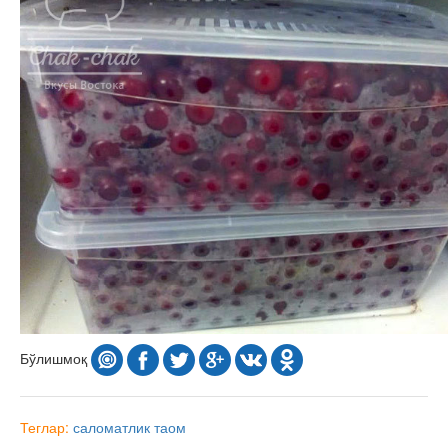
Бўлишмоқ
Теглар:
саломатлик
таом