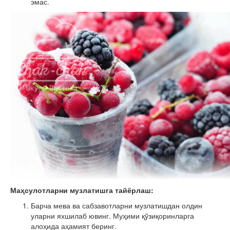
эмас.
Маҳсулотларни музлатишга тайёрлаш:
Барча мева ва сабзавотларни музлатишдан олдин
уларни яхшилаб ювинг. Муҳими қўзиқоринларга
алоҳида аҳамият беринг.