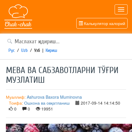
Toggl
navig
Калькулятор калорий
Рус
/
Uzb
/
Узб
|
Кириш
МЕВА ВА САБЗАВОТЛАРНИ ТЎҒРИ
МУЗЛАТИШ
Муаллиф:
Ashurova Baxora Muminovna
Тоифа:
Ошхона ва овқатланиш
2017-09-14 14:14:50
0
0
19951