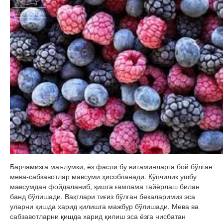
Барчамизга маълумки, ёз фасли бу витаминларга бой бўлган
мева-сабзавотлар мавсуми ҳисобланади. Кўпчилик ушбу
мавсумдан фойдаланиб, қишга ғамлама тайёрлаш билан
банд бўлишади. Вақтлари тиғиз бўлган бекаларимиз эса
уларни қишда харид қилишга мажбур бўлишади. Мева ва
сабзавотларни қишда харид қилиш эса ёзга нисбатан