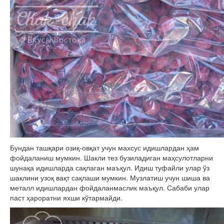
Бундан ташқари озиқ-овқат учун махсус идишлардан ҳам
фойдаланиш мумкин. Шакли тез бузиладиган маҳсулотларни
шунақа идишларда сақлаган маъқул. Идиш туфайли улар ўз
шаклини узоқ вақт сақлаши мумкин. Музлатиш учун шиша ва
металл идишлардан фойдаланмаслик маъқул. Сабаби улар
паст ҳароратни яхши кўтармайди.