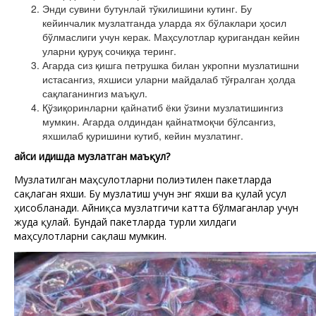
Энди сувини бутунлай тўкилишини кутинг. Бу
кейинчалик музлатганда уларда ях бўлаклари ҳосил
бўлмаслиги учун керак. Маҳсулотлар қуригандан кейин
уларни қуруқ сочиққа теринг.
Агарда сиз қишга петрушка билан укропни музлатишни
истасангиз, яхшиси уларни майдалаб тўғралган ҳолда
сақлаганингиз маъқул.
Қўзиқоринларни қайнатиб ёки ўзини музлатишингиз
мумкин. Агарда олдиндан қайнатмоқчи бўлсангиз,
яхшилаб қуришини кутиб, кейин музлатинг.
Қайси идишда музлатган маъқул?
Музлатилган маҳсулотларни полиэтилен пакетларда
сақлаган яхши. Бу музлатиш учун энг яхши ва қулай усул
ҳисобланади. Айниқса музлатгичи катта бўлмаганлар учун
жуда қулай. Бундай пакетларда турли хилдаги
маҳсулотларни сақлаш мумкин.