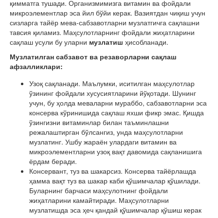
қимматга тушади. Организмимизга витамин ва фойдали
микроэлементлар эса йил бўйи керак. Вазиятдан чиқиш учун
сизларга тайёр мева-сабзавотларни музлатгичга сақлашни
тавсия қиламиз. Маҳсулотларнинг фойдали жиҳатларини
сақлаш усули бу уларни
музлатиш
ҳисобланади.
Музлатилган сабзавот ва резаворлар
ни
сақлаш
афзалликлари:
Узоқ сақланади
.
Маълумки
,
иситилган маҳсулотлар
ўзининг фойдали хусусиятларини йўқотади.
Шунинг
учун, бу ҳолда меваларни мураббо, сабзавотларни эса
консерва кўринишида
сақлаш яхши фикр эмас. Қишда
ўзингизни витаминлар билан таъминлашни
режалаштирган бўлсангиз, унда маҳсулотларни
музлатинг. Ушбу жараён улардаги витамин ва
микроэлементларни узоқ вақт давомида сақланишига
ёрдам беради.
Консервант, туз ва шакарсиз.
Консерва тайёрлашда
ҳамма вақт туз ва шакар каби қўшимчалар қўшилади.
Буларнинг барчаси маҳсулотнинг фойдали
жиҳатларини камайтиради. Маҳсулотларни
музлатишда эса ҳеч қандай қўшимчалар қўшиш керак