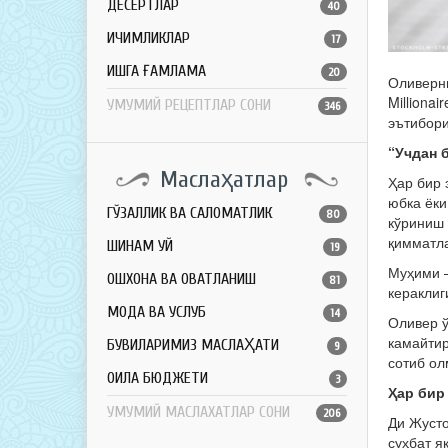
ДЕСЕРТЛАР
40
ИЧИМЛИКЛАР
17
ҚИШГА ҒАМЛАМА
20
Оливерни
Millionai
УМУМИЙ РЕЦЕПТЛАР СОНИ
346
эътибори
“Учдан 
Маслаҳатлар
Ҳар бир 
юбка ёки
ГЎЗАЛЛИК ВА САЛОМАТЛИК
80
кўриниш 
қимматла
ШИНАМ УЙ
19
Муҳими –
ОШХОНА ВА ОВҚАТЛАНИШ
81
кераклиг
МОДА ВА УСЛУБ
14
Оливер ў
камайтир
БУВИЛАРИМИЗ МАСЛАҲАТИ
9
сотиб ол
ОИЛА БЮДЖЕТИ
3
Ҳар бир
УМУМИЙ МАСЛАХАТЛАР СОНИ
206
Ди Жусто
суҳбат я