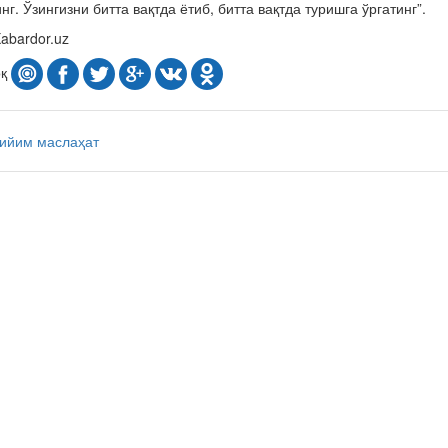
нг. Ўзингизни битта вақтда ётиб, битта вақтда туришга ўргатинг”.
abardor.uz
оқ
кийим
маслаҳат