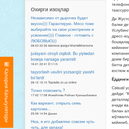
телефони
Охирги изоҳлар
таассуро
Независимо от дырочек будет
Ди Жусто
вкусно))) Гарантирую. Мясо тоже
балки де
выбирайте на свое усмотрение и
Услубинг
усвоение)))) Главное - готовить с
дресс-ко
ЛЮБОВЬЮ)))
бошқалар
08-03 22:36 islamova ipargul khamidkhanovna
кийининг
компания
judayam ciroyli ciqibdi. Bu yiyiwdan
доим бир
bowqa narsaga yaramidi
битта де
16-01 22:41 D i l i m
костюм к
tayyorlash usulini yozsangiz yaxshi
bo'lardi
Ёддинги
28-12 15:10 Topradio.zn.uz online
Сasual у
Точно поможеть ?
дейди: “
17-02 17:08 Исмайлова Райхан Куанышбаевна
деталлар
Как вариант, открыть семь
ечади ва
карточек...
билан ал
25-09 14:54 Дания
мўлжалла
Неа, я его добавляю совсем чуть-
кийиниб,
чуть, для запаха!