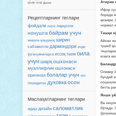
Атирни 
25-09 14:52 Дания
Ифор суҳ
борада м
Рецептларнинг теглари
қизиқки,
фойдали
нормал ҳ
парҳезли
пирог
байрам учун
нонушта
Ташқи к
ширин
мевали
қовурмоқ
Айнан иш
дармондори
тушиб қо
сабзавотли
энди
тишларин
оила
иссиқ таом
ўрганувчиларга
юзага ке
учун
шарқ ошхонаси
Баландр
муаллифлик ошхонаси
Оливер ё
болалар учун
оригинал
тез
бундай и
осон
духовка
пошнали 
пишадиган
битта ра
Яхши уй
Маслаҳатларнинг теглари
Ва ниҳоя
саломатлик
бўлади. 
дизайн
идиш
ўрганиши
таом
кийим парвариши
йиғиштириш