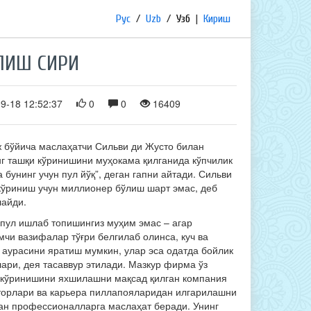
Рус
/
Uzb
/
Узб
|
Кириш
ЛИШ СИРИ
9-18 12:52:37
0
0
16409
 бўйича маслаҳатчи Сильви ди Жусто билан
нг ташқи кўринишини муҳокама қилганида кўпчилик
 бунинг учун пул йўқ”, деган гапни айтади. Сильви
кўриниш учун миллионер бўлиш шарт эмас, деб
лайди.
 пул ишлаб топишингиз муҳим эмас – агар
чи вазифалар тўғри белгилаб олинса, куч ва
 аурасини яратиш мумкин, улар эса одатда бойлик
ари, дея тасаввур этилади. Мазкур фирма ўз
 кўринишини яхшилашни мақсад қилган компания
торлари ва карьера пиллапояларидан илгарилашни
ган профессионалларга маслаҳат беради. Унинг