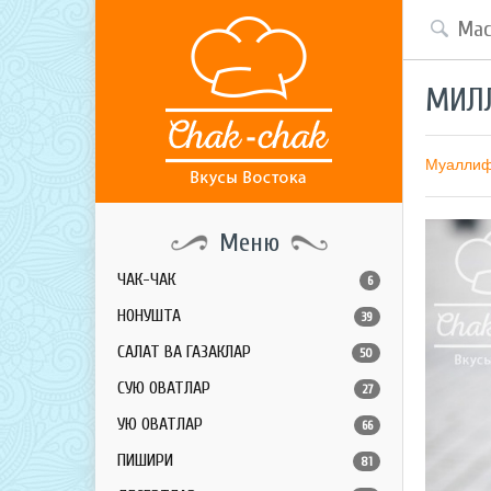
МИЛЛ
Муалли
Меню
ЧАК-ЧАК
6
НОНУШТА
39
САЛАТ ВА ГАЗАКЛАР
50
СУЮҚ ОВҚАТЛАР
27
ҚУЮҚ ОВҚАТЛАР
66
ПИШИРИҚ
81