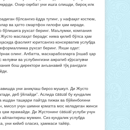
чиқарди. Охир-оқибат уни ишга олишди, бироқ илк
адиган бўлсангиз ёдда тутинг, у нафақат костюм,
рлар ва ҳатто смартфон ғилофи ҳам киради.
ар бўлишига рухсат беринг. Маълумки, компания
и Жусто маслаҳат беради: нима қилиб бўлса ҳам
оҳасида фаолият юритсангиз консерватив услубда
неформалликка рухсат беринг. Яхши одат:
ўрнак олинг. Албатта, масхарабозларга ўхшаб ҳар
 келувчи ва услубингизни ажратиб кўрсатувчи
пания бош директори анъанавий тўқ рангдаги
йди.
равишда уни аниқлаш бироз мушкул. Ди Жусто
тади, деб ўйлайди”. Аслида casual бу кундалик
а ишдан ташқари пайтда пижак ва бўйинбоғини
, мисол учун шимни қоматга мос келадиган жинси
 ҳам ярамайди. Ди Жустонинг casual услуби учун
а айлантириш мумкин. Сиз кундалик услубда
а, уни кийиб оласиз, ҳаммаси тайёр.