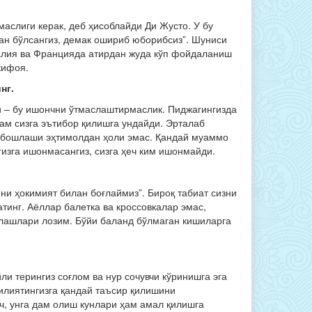
аслиги керак, деб ҳисоблайди Ди Жусто. У бу
ган бўлсангиз, демак ошириб юборибсиз”. Шуниси
талия ва Францияда атирдан жуда кўп фойдаланиш
кифоя.
нг.
и – бу ишончни ўтмаслаштирмаслик. Пиджагингизда
ҳам сизга эътибор қилишга ундайди. Эрталаб
ай бошлаши эҳтимолдан ҳоли эмас. Қандай муаммо
гизга ишонмасангиз, сизга ҳеч ким ишонмайди.
йни ҳокимият билан боғлаймиз”. Бироқ табиат сизни
тинг. Аёллар балетка ва кроссовкалар эмас,
нлашлари лозим. Бўйи баланд бўлмаган кишиларга
ли терингиз соғлом ва нур сочувчи кўринишга эга
илиятингизга қандай таъсир қилишини
ч, унга дам олиш кунлари ҳам амал қилишга