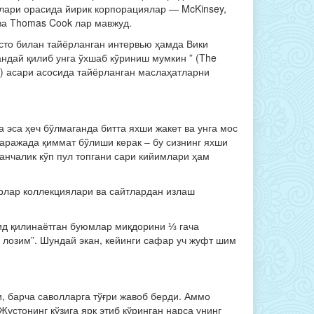
лари орасида йирик корпорациялар — McKinsey,
а Thomas Cook лар мавжуд.
сто билан тайёрланган интервью ҳамда Вики
ндай қилиб унга ўхшаб кўриниш мумкин ” (The
e Not) асари асосида тайёрланган маслаҳатларни
 эса ҳеч бўлмаганда битта яхши жакет ва унга мос
аражада қиммат бўлиши керак – бу сизнинг яхши
анчалик кўп пул топгани сари кийимлари ҳам
рлар коллекциялари ва сайтлардан излаш
рид қилинаётган буюмлар миқдорини ⅓ гача
 лозим”. Шундай экан, кейинги сафар уч жуфт шим
и, барча саволларга тўғри жавоб берди. Аммо
Жустонинг кўзига ярқ этиб кўринган нарса унинг