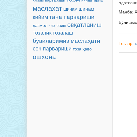
одатлани
маслаҳат
шинам
шинам
Манба: X
тана парвариши
кийим
Бўлишм
овқатланиш
дазмол
кир ювиш
тозалаш
тозалик
бувиларимиз маслаҳати
Теглар:
соч парвариши
тоза ҳаво
ошхона