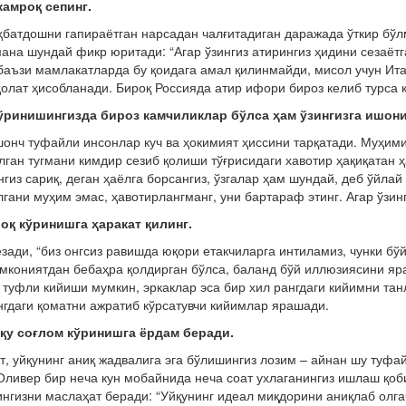
камроқ сепинг.
батдошни гапираётган нарсадан чалғитадиган даражада ўткир бўлм
ана шундай фикр юритади: “Агар ўзингиз атирингиз ҳидини сезаёт
 баъзи мамлакатларда бу қоидага амал қилинмайди, мисол учун И
олат ҳисобланади. Бироқ Россияда атир ифори бироз келиб турса 
ўринишингизда бироз камчиликлар бўлса ҳам ўзингизга ишони
онч туфайли инсонлар куч ва ҳокимият ҳиссини тарқатади. Муҳим
лган тугмани кимдир сезиб қолиши тўғрисидаги хавотир ҳақиқатан 
гиз сариқ, деган ҳаёлга борсангиз, ўзгалар ҳам шундай, деб ўйл
лгани муҳим эмас, ҳавотирлангманг, уни бартараф этинг. Агар ўзин
оқ кўринишга ҳаракат қилинг.
зади, “биз онгсиз равишда юқори етакчиларга интиламиз, чунки бў
мкониятдан бебаҳра қолдирган бўлса, баланд бўй иллюзиясини яра
туфли кийиши мумкин, эркаклар эса бир хил рангдаги кийимни та
нгдаги қоматни ажратиб кўрсатувчи кийимлар ярашади.
қу соғлом кўринишга ёрдам беради.
т, уйқунинг аниқ жадвалига эга бўлишингиз лозим – айнан шу туфай
Оливер бир неча кун мобайнида неча соат ухлаганингиз ишлаш қоб
нгизни маслаҳат беради: “Уйқунинг идеал миқдорини аниқлаб олга