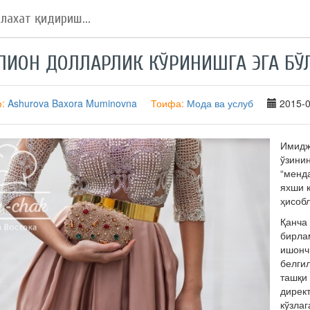
ИОН ДОЛЛАРЛИК КЎРИНИШГА ЭГА БЎ
ф:
Ashurova Baxora Muminovna
Тоифа:
Мода ва услуб
2015-0
Имидж
ўзини
“менда
яхши 
ҳисоб
Қанча
бирлам
ишонч
белгил
ташқи
дирек
кўзла