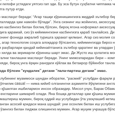
 ғилофи устидаги уятсиз гап эди. Бу эса бутун суҳбатни чиппакка 
тга путур етди.
 маслаҳат беради: “Агар ташқи кўринишингизга жиддий эътибор бер
талларда ҳам намоён бўлади”. Унга сизнинг иш жойингиз, аксессуа
из касбингиз билан боғлиқ бўлсин, бироқ ягона ноформал аксессу
дига қарамай, сиз ўз кийимингизни касбингизга қараб танлайсиз. Д
нинг фонида ажралиб туришга ҳаракат қилманг. Агар сиз молия с
, агар технологик соҳага алоқадор бўлсангиз, кийимингизда бироз 
 раҳбарлари қандай кийинаётганига эътибор қаратинг ва улардан 
 хилда ва зерикарли кўриниш шарт эмас. Ди Жусто иш ҳолатига мос
тални танлашни маслаҳат беради. Унинг мижозларидан бири – ком
ияди, бироқ унга ёрқин рангдаги кўйлак ва бетакрор бўйинбоғ танла
зда бўлсин “кундалик” дегани “пала-партиш дегани” эмас.
слубининг муаммоси шундан иборатки, “расмий” услубдан фарқли 
Кўпчилик casual — нима кийиб олганингни аҳамияти йўқлигини англа
 қўшилган ишбилармон инсон образидир. Мисол учун, Барак Обам
 енгларини шимариб олади. Яна бошқа деталлар ҳам қўшиш мумкин
маштириш мумкин, бироқ оддий иш услубидан ўта узоқлашиб кетиш
нган асосий қоидаси мана шундай: уни осонлик билан иш услубиг
 ўзингиз билан пиджак олишингиз мумкин. Агар муҳим учрашув бўлс