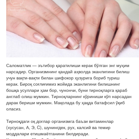
Саломатлик — эътибор қаратилиши керак бўлган энг муҳим
нарсадир. Организмнинг қандай аҳволда эканлигини билиш
учун вақти-вақти билан шифокор ҳузурига бориб туриш
керак. Бироқ соғлиғимиз жойида эканлигини билишнинг
бошқа усуллари ҳам бор, чунончи, буни тирноқларга қараб
англаб олиш мумкин. Тирноқларнинг кўриниши кўп нарсадан
дарак бериши мумкин. Мақолада бу ҳақда батафсил ўқиб
оласиз.
Тирноқдаги оқ доғлар организмга баъзи витаминлар
(хусусан, А, Э, C), шунингдек, рух, калсий ва темир
моддалари етишмаётганини билдиради.