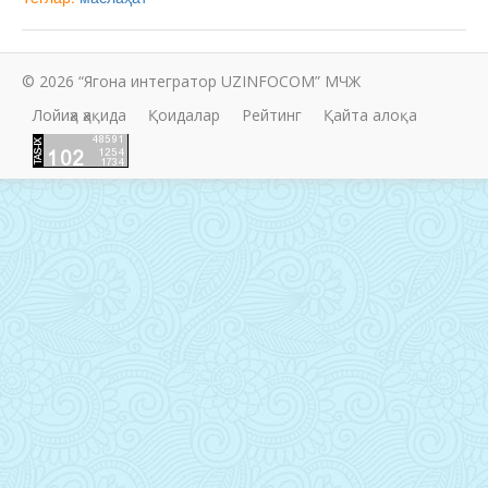
© 2026 “Ягона интегратор UZINFOCOM” МЧЖ
Лойиҳа ҳақида
Қоидалар
Рейтинг
Қайта алоқа