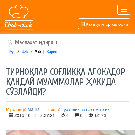
Toggl
navig
Калькулятор калорий
Рус
/
Uzb
/
Узб
|
Кириш
ТИРНОҚЛАР СОҒЛИҚҚА АЛОҚАДОР
ҚАНДАЙ МУАММОЛАР ҲАҚИДА
СЎЗЛАЙДИ?
Муаллиф:
Malika
Тоифа:
Гўзаллик ва саломатлик
2015-10-13 12:37:21
0
0
12173