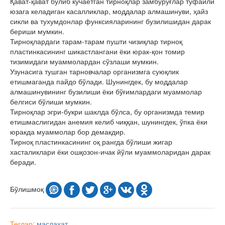
Қават-қават бўлиб кўчаётган тирноқлар замбуруғлар туфайли
юзага келадиган касалликлар, моддалар алмашинуви, ҳайз
сикли ва тухумдонлар функсияларининг бузилишидан дарак
бериши мумкин.
Тирноқлардаги тарам-тарам пушти чизиқлар тирноқ
пластинкасининг шикастлангани ёки юрак-қон томир
тизимидаги муаммолардан сўзлаши мумкин.
Узунасига тушган тарновчалар организмга суюқлик
етишмаганда пайдо бўлади. Шунингдек, бу моддалар
алмашинувининг бузилиши ёки бўғимлардаги муаммолар
белгиси бўлиши мумкин.
Тирноқлар эгри-букри шаклда бўлса, бу организмда темир
етишмаслигидан анемия келиб чиққан, шунингдек, ўпка ёки
юракда муаммолар бор демакдир.
Тирноқ пластинкасининг оқ рангда бўлиши жигар
хасталиклари ёки ошқозон-ичак йўли муаммоларидан дарак
беради.
Бўлишмоқ
Теглар:
маслаҳат