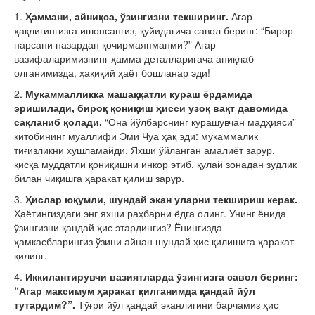
1.
Ҳаммани, айниқса, ўзингизни текширинг.
Агар
ҳақлигингизга ишонсангиз, қуйидагича савол беринг: “Бирор
нарсани назардан қочирмаяпманми?” Агар
вазифаларимизнинг ҳамма деталларигача аниқлаб
олганимизда, ҳақиқий ҳаёт бошланар эди!
2.
Мукаммалликка машаққатли кураш ёрдамида
эришилади, бироқ қониқиш ҳисси узоқ вақт давомида
сақланиб қолади.
“Она йўлбарснинг курашувчан мадҳияси”
китобининг муаллифи Эми Чуа ҳақ эди: мукаммалик
тиғизликни хушламайди. Яхши ўйланган амалиёт зарур,
қисқа муддатли қониқишни инкор этиб, қулай зонадан зудлик
билан чиқишга ҳаракат қилиш зарур.
3.
Ҳислар юқумли, шундай экан уларни текшириш керак.
Ҳаётингиздаги энг яхши раҳбарни ёдга олинг. Унинг ёнида
ўзингизни қандай ҳис этардингиз? Ёнингизда
ҳамкасбларингиз ўзини айнан шундай ҳис қилишига ҳаракат
қилинг.
4.
Иккилантирувчи вазиятларда ўзингизга савол беринг:
“Агар максимум ҳаракат қилганимда қандай йўл
тутардим?”.
Тўғри йўл қандай эканлигини барчамиз ҳис