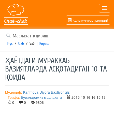
Toggl
navig
Калькулятор калорий
Рус
/
Uzb
/
Узб
|
Кириш
ҲАЁТДАГИ МУРАККАБ
ВАЗИЯТЛАРДА АСҚОТАДИГАН 10 ТА
ҚОИДА
Муаллиф:
Karimova Diyora Baxtiyor qizi
Тоифа:
Бувиларимиз маслаҳати
2015-10-16 16:15:13
0
0
9806