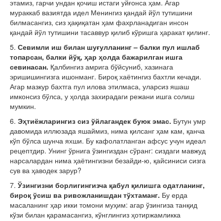
этамиз, гарчи ундан қочиш истаги уйғонса ҳам. Агар
мураккаб вазиятда идел Менингиз қандай йўл тутишини
билмасангиз, сиз ҳақиқатан ҳам фахрланадиган инсон
қандай йўл тутишини тасаввур қилиб кўришга ҳаракат қилинг.
5.
Севимли иш билан шуғулланинг – балки пул ишлаб
топарсан, балки йўқ, ҳар ҳолда бажарилган ишга
севинасан.
Қалбингиз амрига бўйсуниб, хазинага
эришишингизга ишонманг. Бироқ хаётингиз бахтли кечади.
Агар мазкур бахтга пул илова этилмаса, уларсиз яшаш
имконсиз бўлса, у ҳолда захирадаги режани ишга солиш
мумкин.
6.
Эҳтиёжларингиз сиз ўйлагандек буюк эмас.
Бутун умр
давомида иллюзада яшаймиз, нима қилсанг ҳам кам, қанча
кўп бўлса шунча яхши. Бу кафолатланган афсус учун идеал
рецептдир. Унинг ўрнига ўзингиздан сўранг: сиздаги мавжуд
нарсалардан нима ҳаётингизни безайди-ю, қайсиниси сизга
сув ва ҳаводек зарур?
7.
Ўзингизни борлигингизча қабул қилишга одатланинг,
бироқ ўсиш ва ривожланишдан тўхтаманг.
Бу ерда
масаланинг ҳар икки томони муҳим: агар ўзингиза танқид
кўзи билан қарамасангиз, кўнглингиз ҳотиржамликка