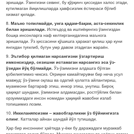
эришади. Ўзингизни севинг, бу қўрқинч ҳиссидан халос этади,
кутилмаган йиқилишларда ҳавфсизлик ёстиқчаси бўлиб
хизмат қилади.
8.
Маъно топилмайди, унга қадам-бақам, аста-секинлик
билан эришилади.
Истеъдод ва иштиёқингиз ўзингиздан
бошқа инсонларга наф келтирганидагина маънога
эришилади. Ўз ҳиссасини қўшишга ҳаракат қилиш ҳар куни
янгидан туғилиб, бутун умр давом этадиган жараён.
9.
Эътибор қилмаган нарсангизни ўзгартириш
имконсиздир, сезишни истамаган нарсангиз эса ўз-
ўзидан йўқ бўлмайди.
Ўз-ўзимизни алдашга бўлган
қобилиятимиз чексиз. Оғриқни камайтирувчи бир неча усул
мавжуд: ўз-ўзини оқлаш ва одатий ҳолатга айлантириш,
муаммони бартараф этиш, инкор этиш, унутиш. Бироқ
ҳақиқат шундаки, ўзимизни алдамасдан, ростгўйлик билан
орзуимиздаги инсон номидан ҳақиқий жавобни излаб
топишимиз лозим.
10.
Иккиланяпсизми – жавобгарликни ўз бўйнингизга
олинг
. Катталар айнан шундай йўл тутишади.
Ҳар бир инсоннинг ҳаётида у-ёки бу даражадаги мураккаб
вазиятлар содир бўлади. Муҳими синмаслик ва ҳаётни давом