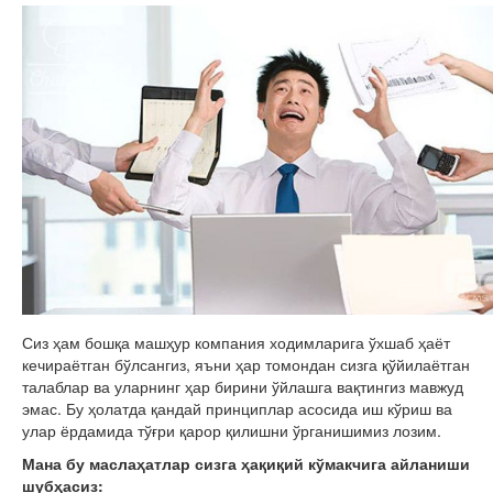
Сиз ҳам бошқа машҳур компания ходимларига ўхшаб ҳаёт
кечираётган бўлсангиз, яъни ҳар томондан сизга қўйилаётган
талаблар ва уларнинг ҳар бирини ўйлашга вақтингиз мавжуд
эмас. Бу ҳолатда қандай принциплар асосида иш кўриш ва
улар ёрдамида тўғри қарор қилишни ўрганишимиз лозим.
Мана бу маслаҳатлар сизга ҳақиқий кўмакчига айланиши
шубҳасиз: