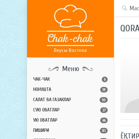
QORA
Меню
ЧАК-ЧАК
6
НОНУШТА
39
САЛАТ ВА ГАЗАКЛАР
50
СУЮҚ ОВҚАТЛАР
27
ҚУЮҚ ОВҚАТЛАР
66
ПИШИРИҚ
81
ЁҚТИР