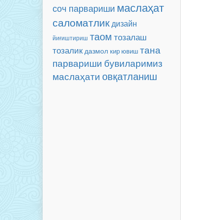
маслаҳат
соч парвариши
саломатлик
дизайн
таом
тозалаш
йиғиштириш
тана
тозалик
дазмол
кир ювиш
бувиларимиз
парвариши
маслаҳати
овқатланиш