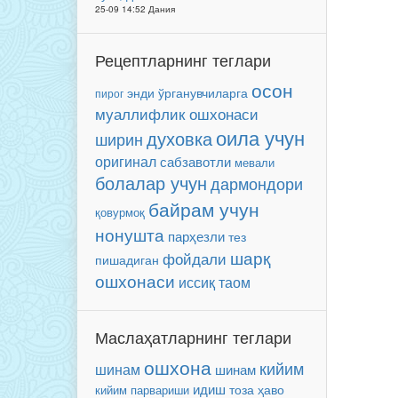
25-09 14:52 Дания
Рецептларнинг теглари
осон
энди ўрганувчиларга
пирог
муаллифлик ошхонаси
оила учун
духовка
ширин
оригинал
сабзавотли
мевали
болалар учун
дармондори
байрам учун
қовурмоқ
нонушта
парҳезли
тез
шарқ
фойдали
пишадиган
ошхонаси
иссиқ таом
Маслаҳатларнинг теглари
ошхона
кийим
шинам
шинам
идиш
тоза ҳаво
кийим парвариши