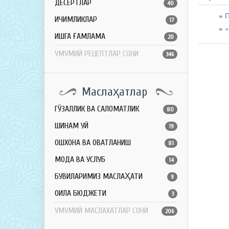
ДЕСЕРТЛАР
40
П
ИЧИМЛИКЛАР
17
«
ҚИШГА ҒАМЛАМА
20
УМУМИЙ РЕЦЕПТЛАР СОНИ
346
Маслаҳатлар
ГЎЗАЛЛИК ВА САЛОМАТЛИК
80
ШИНАМ УЙ
19
ОШХОНА ВА ОВҚАТЛАНИШ
81
МОДА ВА УСЛУБ
14
БУВИЛАРИМИЗ МАСЛАҲАТИ
9
ОИЛА БЮДЖЕТИ
3
УМУМИЙ МАСЛАХАТЛАР СОНИ
206