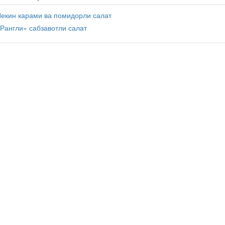
екин карами ва помидорли салат
Рангли» сабзавотли салат