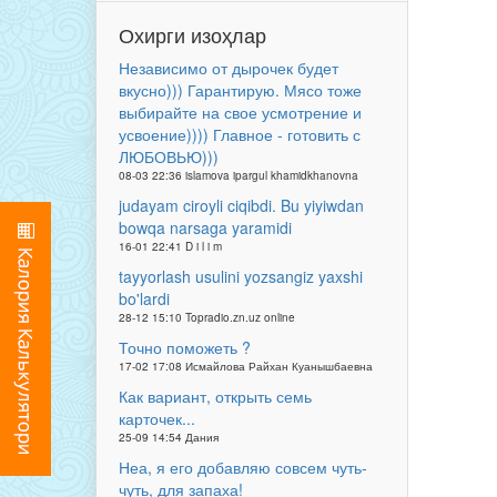
Охирги изоҳлар
Независимо от дырочек будет
вкусно))) Гарантирую. Мясо тоже
выбирайте на свое усмотрение и
усвоение)))) Главное - готовить с
ЛЮБОВЬЮ)))
08-03 22:36 islamova ipargul khamidkhanovna
judayam ciroyli ciqibdi. Bu yiyiwdan
bowqa narsaga yaramidi
16-01 22:41 D i l i m
tayyorlash usulini yozsangiz yaxshi
bo'lardi
28-12 15:10 Topradio.zn.uz online
Точно поможеть ?
17-02 17:08 Исмайлова Райхан Куанышбаевна
Как вариант, открыть семь
карточек...
25-09 14:54 Дания
Неа, я его добавляю совсем чуть-
чуть, для запаха!