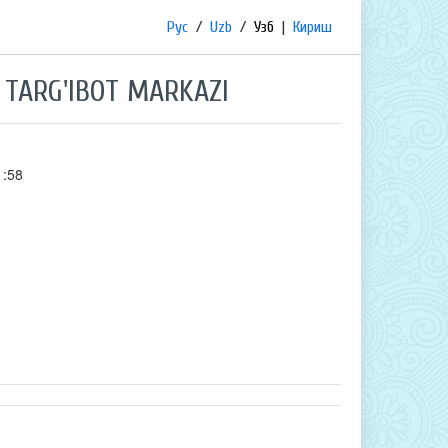
Рус
/
Uzb
/
Узб
|
Кириш
 TARG'IBOT MARKAZI
1:58