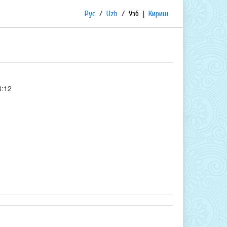
Рус
/
Uzb
/
Узб
|
Кириш
3:12