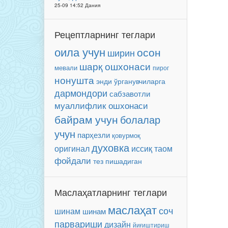
25-09 14:52 Дания
Рецептларнинг теглари
оила учун
осон
ширин
шарқ ошхонаси
мевали
пирог
нонушта
энди ўрганувчиларга
дармондори
сабзавотли
муаллифлик ошхонаси
байрам учун
болалар
учун
парҳезли
қовурмоқ
духовка
оригинал
иссиқ таом
фойдали
тез пишадиган
Маслаҳатларнинг теглари
маслаҳат
соч
шинам
шинам
парвариши
дизайн
йиғиштириш