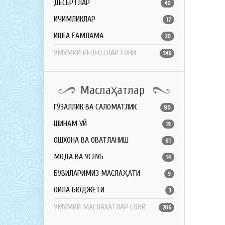
ДЕСЕРТЛАР
40
ИЧИМЛИКЛАР
17
ҚИШГА ҒАМЛАМА
20
УМУМИЙ РЕЦЕПТЛАР СОНИ
346
Маслаҳатлар
ГЎЗАЛЛИК ВА САЛОМАТЛИК
80
ШИНАМ УЙ
19
ОШХОНА ВА ОВҚАТЛАНИШ
81
МОДА ВА УСЛУБ
14
БУВИЛАРИМИЗ МАСЛАҲАТИ
9
ОИЛА БЮДЖЕТИ
3
УМУМИЙ МАСЛАХАТЛАР СОНИ
206