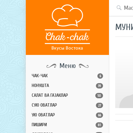
МУН
Меню
ЧАК-ЧАК
6
НОНУШТА
39
САЛАТ ВА ГАЗАКЛАР
50
СУЮҚ ОВҚАТЛАР
27
ҚУЮҚ ОВҚАТЛАР
66
ПИШИРИҚ
81