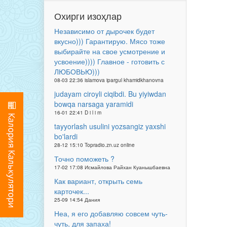
Охирги изоҳлар
Независимо от дырочек будет
вкусно))) Гарантирую. Мясо тоже
выбирайте на свое усмотрение и
усвоение)))) Главное - готовить с
ЛЮБОВЬЮ)))
08-03 22:36 islamova ipargul khamidkhanovna
judayam ciroyli ciqibdi. Bu yiyiwdan
bowqa narsaga yaramidi
16-01 22:41 D i l i m
tayyorlash usulini yozsangiz yaxshi
bo'lardi
28-12 15:10 Topradio.zn.uz online
Точно поможеть ?
17-02 17:08 Исмайлова Райхан Куанышбаевна
Как вариант, открыть семь
карточек...
25-09 14:54 Дания
Неа, я его добавляю совсем чуть-
чуть, для запаха!