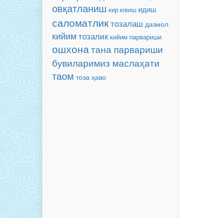
овқатланиш
идиш
кир ювиш
саломатлик
тозалаш
дазмол
кийим
тозалик
кийим парвариши
ошхона
тана парвариши
бувиларимиз маслаҳати
таом
тоза ҳаво