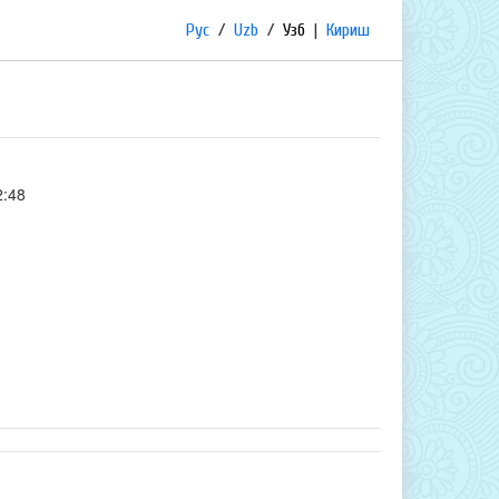
Рус
/
Uzb
/
Узб
|
Кириш
2:48