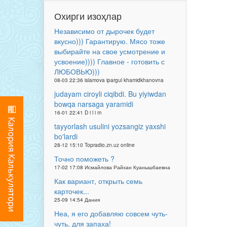
Охирги изоҳлар
Независимо от дырочек будет
вкусно))) Гарантирую. Мясо тоже
выбирайте на свое усмотрение и
усвоение)))) Главное - готовить с
ЛЮБОВЬЮ)))
08-03 22:36 islamova ipargul khamidkhanovna
judayam ciroyli ciqibdi. Bu yiyiwdan
bowqa narsaga yaramidi
16-01 22:41 D i l i m
tayyorlash usulini yozsangiz yaxshi
bo'lardi
28-12 15:10 Topradio.zn.uz online
Точно поможеть ?
17-02 17:08 Исмайлова Райхан Куанышбаевна
Как вариант, открыть семь
карточек...
25-09 14:54 Дания
Неа, я его добавляю совсем чуть-
чуть, для запаха!