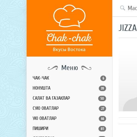
JIZZA
Меню
ЧАК-ЧАК
6
НОНУШТА
39
САЛАТ ВА ГАЗАКЛАР
50
СУЮҚ ОВҚАТЛАР
27
ҚУЮҚ ОВҚАТЛАР
66
ПИШИРИҚ
81