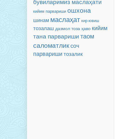
бувиларимиз маслаҳати
ошхона
кийим парвариши
маслаҳат
шинам
кир ювиш
тозалаш
кийим
тоза ҳаво
дазмол
таом
тана парвариши
саломатлик
соч
парвариши
тозалик