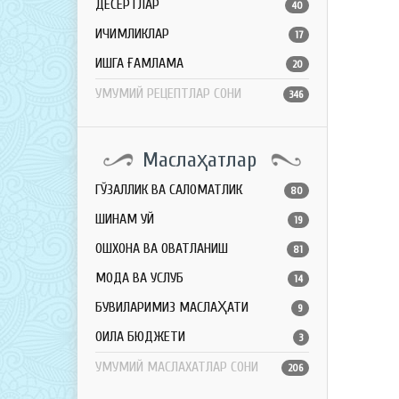
ДЕСЕРТЛАР
40
ИЧИМЛИКЛАР
17
ҚИШГА ҒАМЛАМА
20
УМУМИЙ РЕЦЕПТЛАР СОНИ
346
Маслаҳатлар
ГЎЗАЛЛИК ВА САЛОМАТЛИК
80
ШИНАМ УЙ
19
ОШХОНА ВА ОВҚАТЛАНИШ
81
МОДА ВА УСЛУБ
14
БУВИЛАРИМИЗ МАСЛАҲАТИ
9
ОИЛА БЮДЖЕТИ
3
УМУМИЙ МАСЛАХАТЛАР СОНИ
206