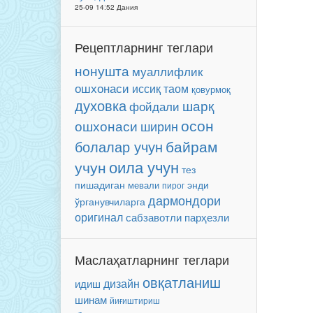
25-09 14:52 Дания
Рецептларнинг теглари
нонушта
муаллифлик
ошхонаси
иссиқ таом
қовурмоқ
духовка
шарқ
фойдали
осон
ошхонаси
ширин
байрам
болалар учун
оила учун
учун
тез
энди
пишадиган
мевали
пирог
дармондори
ўрганувчиларга
оригинал
сабзавотли
парҳезли
Маслаҳатларнинг теглари
овқатланиш
дизайн
идиш
шинам
йиғиштириш