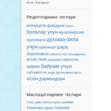
25-09 14:52 Дания
Рецептларнинг теглари
нонушта
фойдали
пирог
болалар учун
муаллифлик
оила
духовка
ошхонаси
учун
шарқ
оригинал
ошхонаси
мевали
тез пишадиган
иссиқ таом
парҳезли
қовурмоқ
байрам учун
ширин
сабзавотли
энди ўрганувчиларга
осон
дармондори
Маслаҳатларнинг теглари
шинам
тоза ҳаво
йиғиштириш
тозалаш
тозалик
идиш