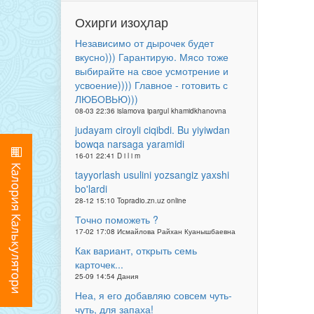
Охирги изоҳлар
Независимо от дырочек будет
вкусно))) Гарантирую. Мясо тоже
выбирайте на свое усмотрение и
усвоение)))) Главное - готовить с
ЛЮБОВЬЮ)))
08-03 22:36 islamova ipargul khamidkhanovna
judayam ciroyli ciqibdi. Bu yiyiwdan
bowqa narsaga yaramidi
16-01 22:41 D i l i m
tayyorlash usulini yozsangiz yaxshi
bo'lardi
28-12 15:10 Topradio.zn.uz online
Точно поможеть ?
17-02 17:08 Исмайлова Райхан Куанышбаевна
Как вариант, открыть семь
карточек...
25-09 14:54 Дания
Неа, я его добавляю совсем чуть-
чуть, для запаха!