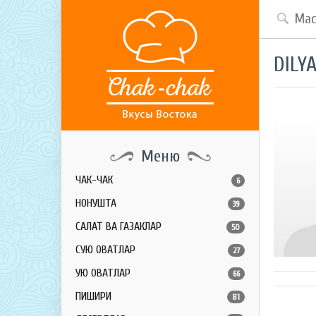
DILY
Меню
ЧАК-ЧАК
6
НОНУШТА
39
САЛАТ ВА ГАЗАКЛАР
50
СУЮҚ ОВҚАТЛАР
27
ҚУЮҚ ОВҚАТЛАР
66
ПИШИРИҚ
81