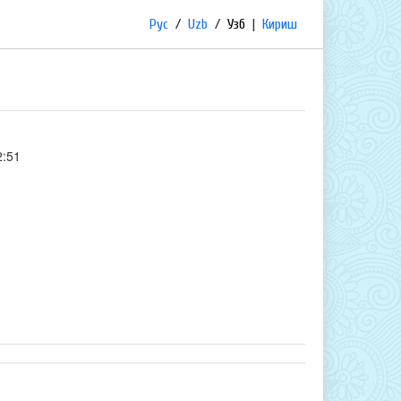
Рус
/
Uzb
/
Узб
|
Кириш
2:51