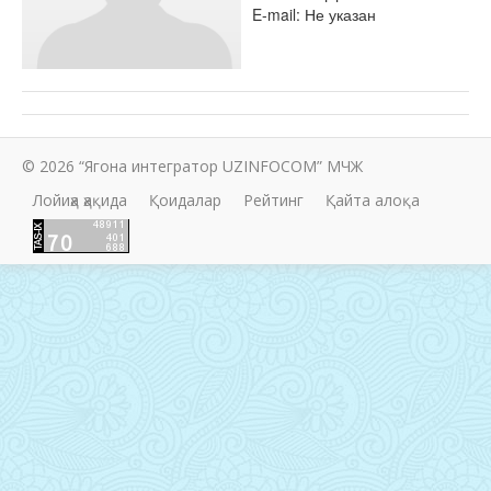
E-mail: Не указан
© 2026 “Ягона интегратор UZINFOCOM” МЧЖ
Лойиҳа ҳақида
Қоидалар
Рейтинг
Қайта алоқа