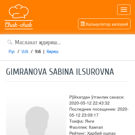
Toggl
navig
Калькулятор калорий
Рус
/
Uzb
/
Узб
|
Кириш
GIMRANOVA SABINA ILSUROVNA
Рўйхатдан ўтганлик санаси:
2020-05-12 22:43:32
Последнее посещение: 2020-
05-12 23:09:17
Тоифа: Янги
Фаоллик: Камгап
Рейтинг: Ҳарбий ошпаз