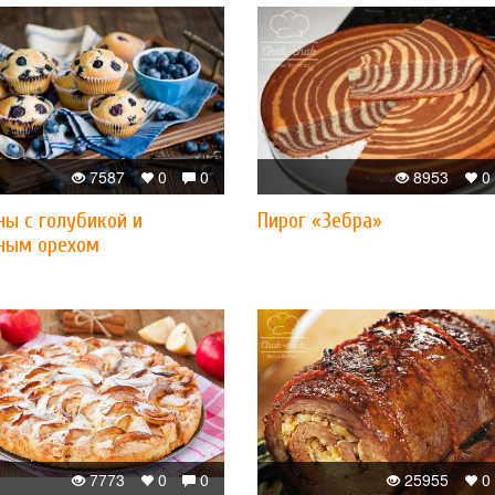
7587
0
0
8953
0
ы с голубикой и
Пирог «Зебра»
ным орехом
7773
0
0
25955
0