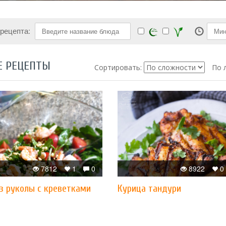
 рецепта:
Е РЕЦЕПТЫ
Сортировать:
По 
7812
1
0
8922
0
з руколы с креветками
Курица тандури