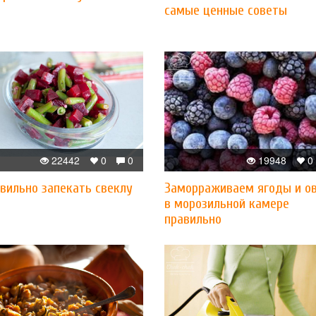
самые ценные советы
22442
0
0
19948
0
вильно запекать свеклу
Заморраживаем ягоды и о
в морозильной камере
правильно