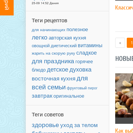
25-09 14:52 Дания
Класси
Теги рецептов
полезное
для начинающих
легко
авторская кухня
«
1
витамины
овощной
диетический
сладкое
на скорую руку
жарить
НОВЫ
для праздника
горячее
детское
духовка
блюдо
для
восточная кухня
всей семьи
фруктовый
пирог
завтрак
оригинальное
Теги советов
здоровье
уход за телом
Как вы
бабушкины секреты