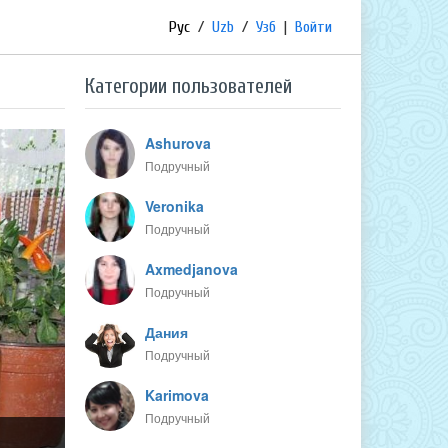
Рус
/
Uzb
/
Узб
|
Войти
Категории пользователей
Ashurova
Подручный
Veronika
Подручный
Axmedjanova
Подручный
Дания
Подручный
Karimova
Подручный