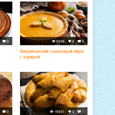
0
8069
0
0
Американский тыквенный пирог
с корицей
0
18931
0
1