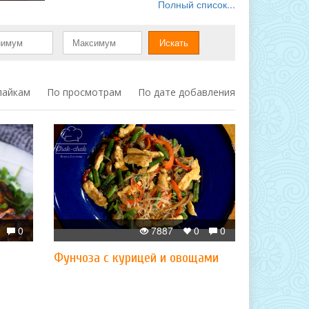
Полный список...
лайкам
По просмотрам
По дате добавления
0
7887
0
0
Фунчоза с курицей и овощами