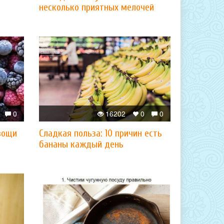
несколько приятных мелочей
0
16202
0
0
вощи
Сладкая польза: 10 причин есть
бананы каждый день