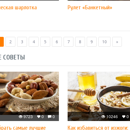
ческая шарлотка
Рулет «Банкетный»
2
3
4
5
6
7
8
9
10
»
Е СОВЕТЫ
9723
0
0
10246
0
брать самые лучшие
Как избавиться от изжоги: