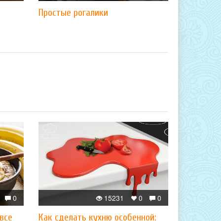
Простые рогалики
0
15231
0
0
 все
Как сделать кухню особенной: