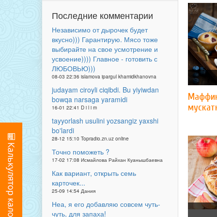
Последние комментарии
Независимо от дырочек будет
вкусно))) Гарантирую. Мясо тоже
выбирайте на свое усмотрение и
усвоение)))) Главное - готовить с
ЛЮБОВЬЮ)))
08-03 22:36 islamova ipargul khamidkhanovna
judayam ciroyli ciqibdi. Bu yiyiwdan
Маффин
bowqa narsaga yaramidi
мускат
16-01 22:41 D i l i m
tayyorlash usulini yozsangiz yaxshi
bo'lardi
28-12 15:10 Topradio.zn.uz online
Точно поможеть ?
17-02 17:08 Исмайлова Райхан Куанышбаевна
Как вариант, открыть семь
карточек...
25-09 14:54 Дания
Неа, я его добавляю совсем чуть-
чуть, для запаха!