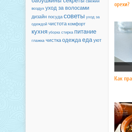
свежий
орехи?
уход за волосами
воздух
советы
дизайн
посуда
уход за
чистота
комфорт
одеждой
кухня
питание
уборка
стирка
еда
чистка
одежда
уют
глажка
Как пра