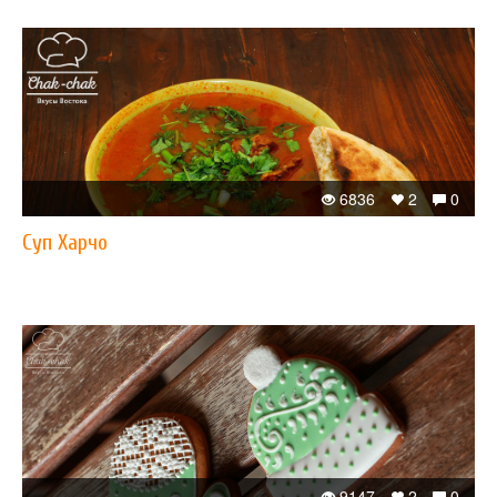
6836
2
0
Суп Харчо
9147
2
0