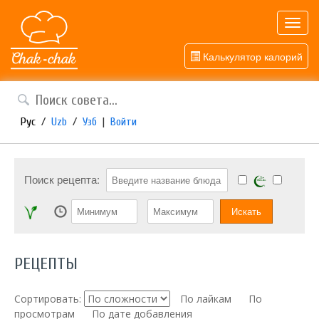
Toggl
navig
Калькулятор калорий
Рус
/
Uzb
/
Узб
|
Войти
Поиск рецепта:
РЕЦЕПТЫ
Сортировать:
По лайкам
По
просмотрам
По дате добавления