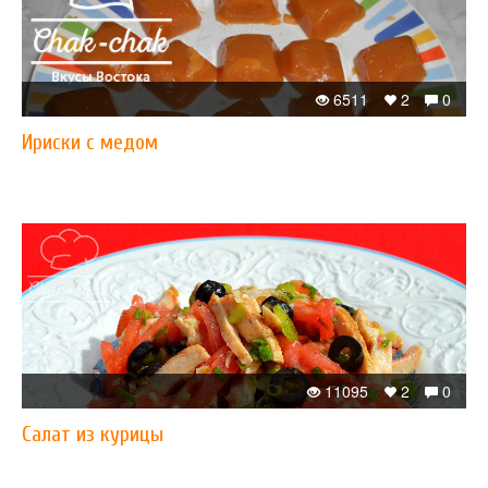
6511
2
0
Ириски с медом
11095
2
0
Салат из курицы​