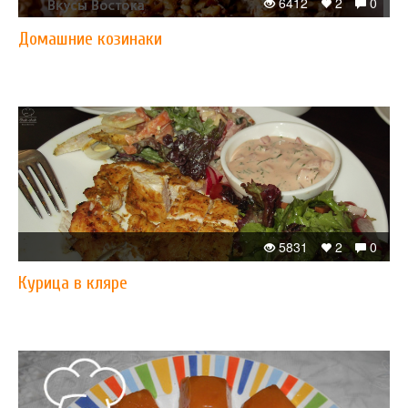
6412
2
0
Домашние козинаки
5831
2
0
Курица в кляре