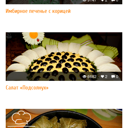
Имбирное печенье с корицей
6682
2
0
Салат «Подсолнух»