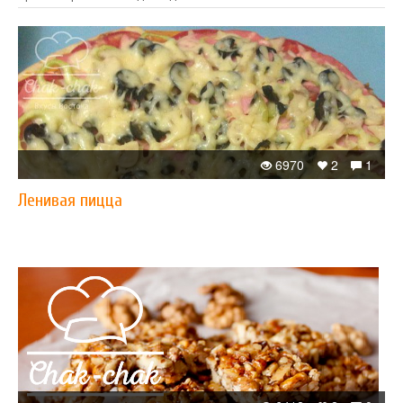
6970
2
1
Ленивая пицца