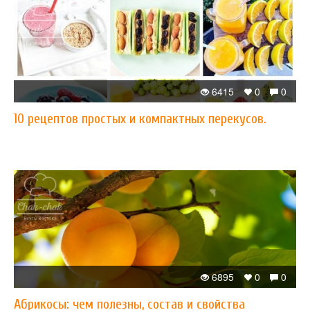
6415
0
0
10 рецептов простых и компактных перекусов.
6895
0
0
Абрикосы: чем полезны, состав и свойства