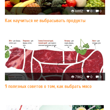
6882
0
0
Как научиться не выбрасывать продукты
7962
0
0
9 полезных советов о том, как выбрать мясо