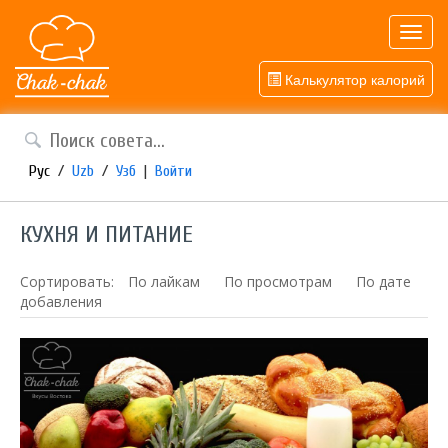
Toggl
navig
Калькулятор калорий
Рус
/
Uzb
/
Узб
|
Войти
КУХНЯ И ПИТАНИЕ
Сортировать:
По лайкам
По просмотрам
По дате
добавления