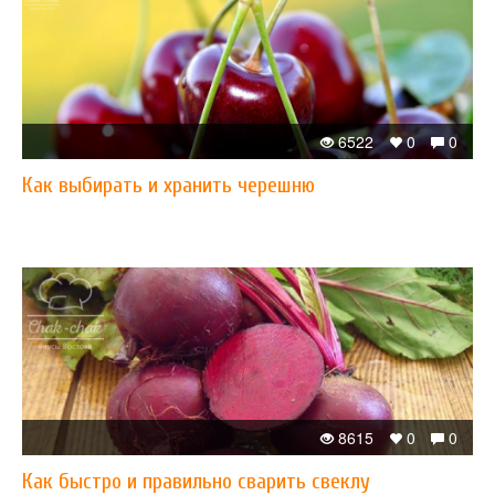
6522
0
0
Как выбирать и хранить черешню
8615
0
0
Как быстро и правильно сварить свеклу