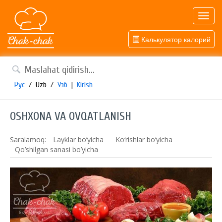
Toggl
navig
Калькулятор калорий
Рус
/
Uzb
/
Узб
|
Kirish
OSHXONA VA OVQATLANISH
Saralamoq:
Layklar bo’yicha
Ko‘rishlar bo‘yicha
Qo’shilgan sanasi bo’yicha