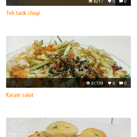
8217
0
0
Teh tarik choyi
31138
0
0
Karam salat