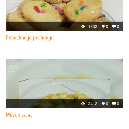
11632
0
0
Pesochnoye pechenye
12412
0
0
Mevali salat