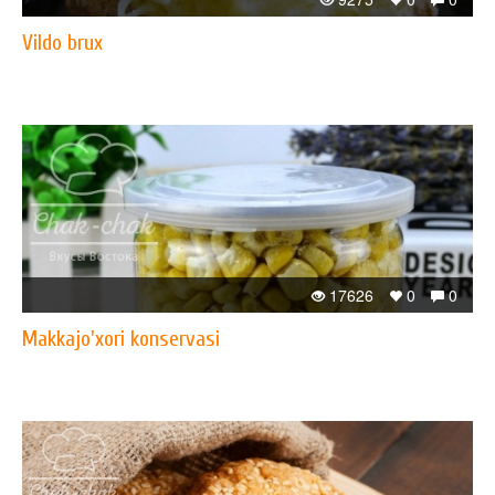
Vildo brux
17626
0
0
Makkajo'xori konservasi