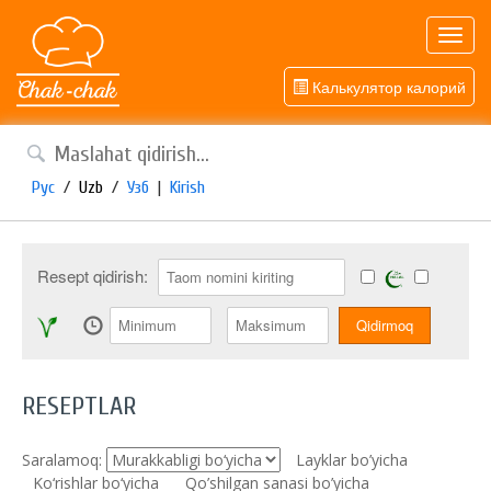
Toggl
navig
Калькулятор калорий
Рус
/
Uzb
/
Узб
|
Kirish
Resept qidirish:
RESEPTLAR
Saralamoq:
Layklar bo’yicha
Ko‘rishlar bo‘yicha
Qo’shilgan sanasi bo’yicha