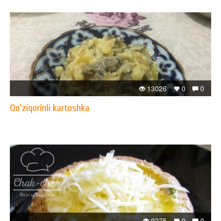
13026
0
0
Qo'ziqorinli kartoshka
9275
0
0