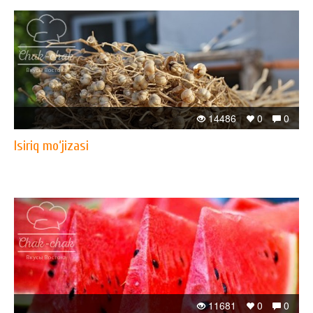
14486
0
0
Isiriq mo‘jizasi
11681
0
0