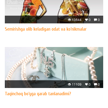
13844
0
0
Semirishga olib keladigan odat va ko‘nikmalar
11109
0
0
Taqinchoq bo‘yga qarab tanlanadimi?