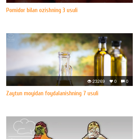
Pomidor bilan ozishning 3 usuli
23269
0
0
Zaytun moyidan foydalanishning 7 usuli