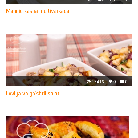
Manniy kasha multivarkada
17416
0
0
Loviya va go‘shtli salat