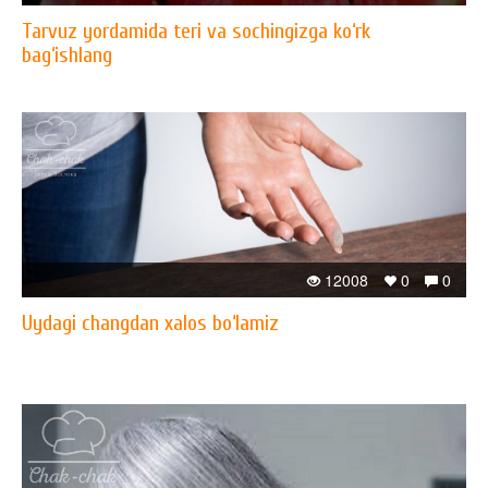
Tarvuz yordamida teri va sochingizga ko‘rk
bag‘ishlang
12008
0
0
Uydagi changdan xalos bo‘lamiz