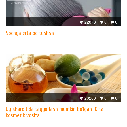
22873
0
0
Sochga erta oq tushsa
20288
0
0
Uy sharoitida tayyorlash mumkin bo‘lgan 10 ta
kosmetik vosita