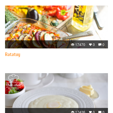
17470
0
0
Ratatuy
17426
0
0