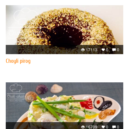
17113
0
0
Choyli pirog
16709
0
0