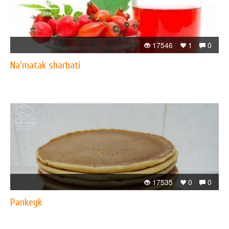
17546
1
0
Na'matak sharbati
17535
0
0
Pankeyk