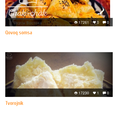
17261
0
0
Qovoq somsa
17230
1
0
Tvorojnik