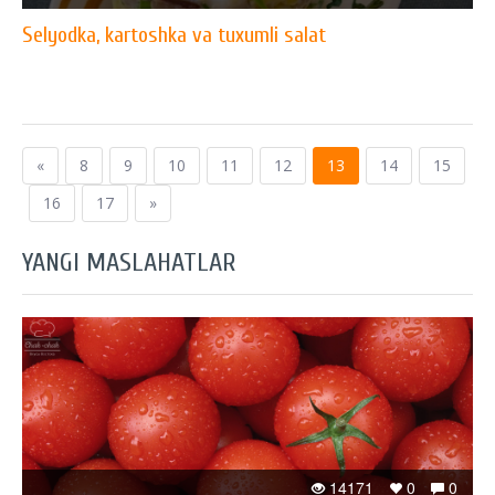
Selyodka, kartoshka va tuxumli salat
«
8
9
10
11
12
13
14
15
16
17
»
YANGI MASLAHATLAR
14171
0
0