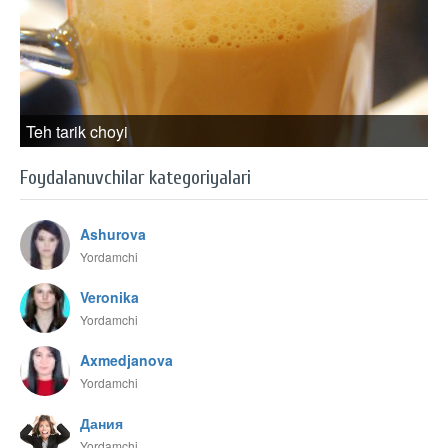
Teh tarik choyi
Foydalanuvchilar kategoriyalari
Ashurova
Yordamchi
Veronika
Yordamchi
Axmedjanova
Yordamchi
Дания
Yordamchi