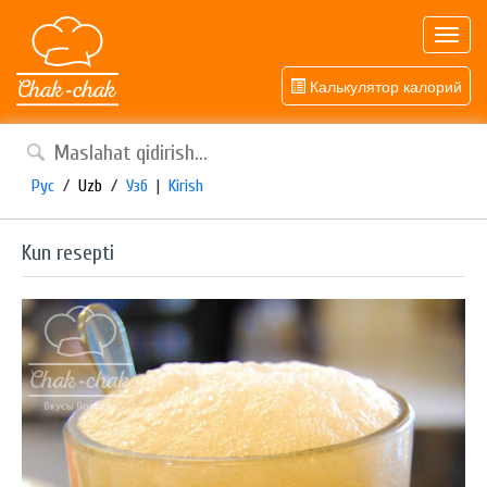
Toggl
navig
Калькулятор калорий
Рус
/
Uzb
/
Узб
|
Kirish
Kun resepti