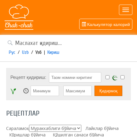
Toggl
navig
Калькулятор калорий
Рус
/
Uzb
/
Узб
|
Кириш
Рецепт қидириш:
РЕЦЕПТЛАР
Сараламоқ:
Лайклар бўйича
Кўришлар бўйича
Қўшилган санаси бўйича