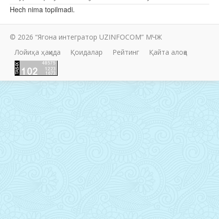
Hech nima topilmadi.
© 2026 “Ягона интегратор UZINFOCOM” МЧЖ
Лойиҳа ҳақида
Қоидалар
Рейтинг
Қайта алоқа