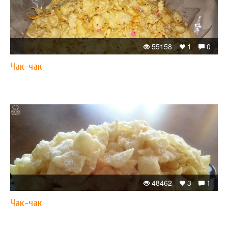
55158
1
0
Чак-чак
48462
3
1
Чак-чак