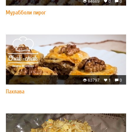
64669
0
0
Мурабболи пирог
63797
1
0
Пахлава