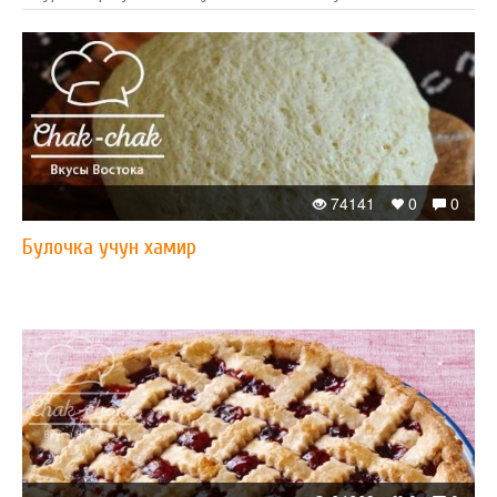
74141
0
0
Булочка учун хамир