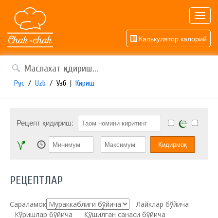
Toggl
navig
Калькулятор калорий
Рус
/
Uzb
/
Узб
|
Кириш
Рецепт қидириш:
РЕЦЕПТЛАР
Сараламоқ:
Лайклар бўйича
Кўришлар бўйича
Қўшилган санаси бўйича