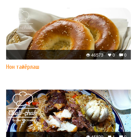
46573
0
0
Нон тайёрлаш
45820
1
0