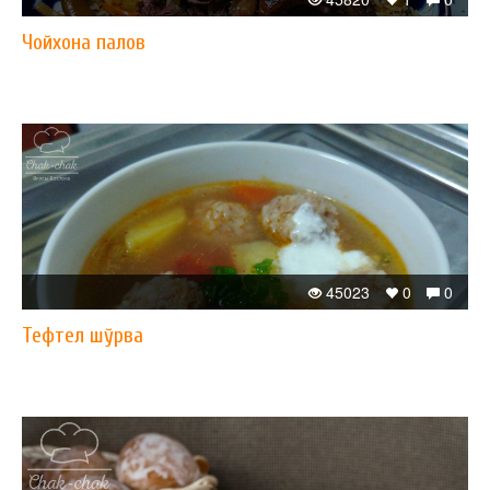
Чойхона палов
45023
0
0
Тефтел шўрва