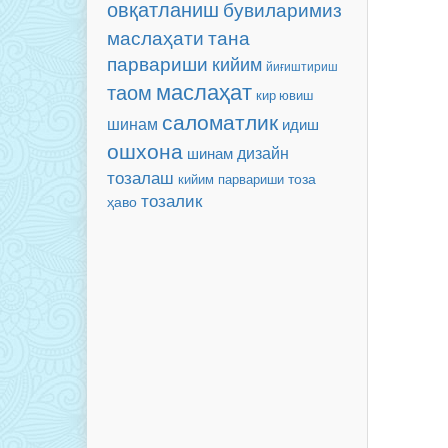
овқатланиш
бувиларимиз
маслаҳати
тана
парвариши
кийим
йиғиштириш
маслаҳат
таом
кир ювиш
саломатлик
шинам
идиш
ошхона
дизайн
шинам
тозалаш
тоза
кийим парвариши
тозалик
ҳаво