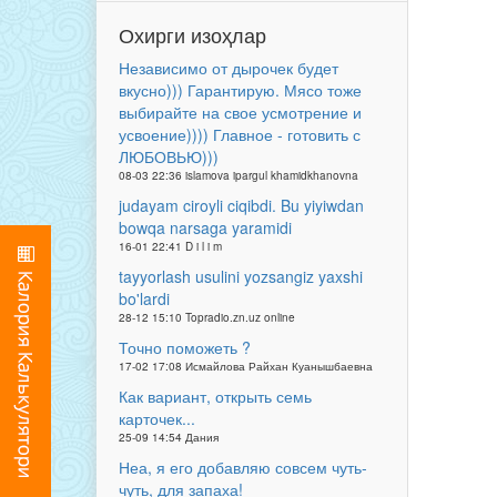
Охирги изоҳлар
Независимо от дырочек будет
вкусно))) Гарантирую. Мясо тоже
выбирайте на свое усмотрение и
усвоение)))) Главное - готовить с
ЛЮБОВЬЮ)))
08-03 22:36 islamova ipargul khamidkhanovna
judayam ciroyli ciqibdi. Bu yiyiwdan
bowqa narsaga yaramidi
16-01 22:41 D i l i m
tayyorlash usulini yozsangiz yaxshi
bo'lardi
28-12 15:10 Topradio.zn.uz online
Точно поможеть ?
17-02 17:08 Исмайлова Райхан Куанышбаевна
Как вариант, открыть семь
карточек...
25-09 14:54 Дания
Неа, я его добавляю совсем чуть-
чуть, для запаха!