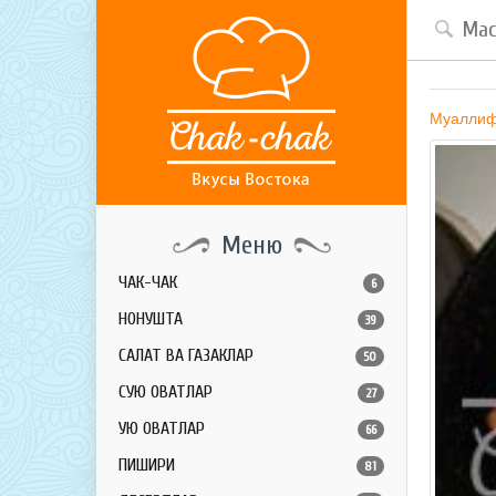
Муалли
Меню
ЧАК-ЧАК
6
НОНУШТА
39
САЛАТ ВА ГАЗАКЛАР
50
СУЮҚ ОВҚАТЛАР
27
ҚУЮҚ ОВҚАТЛАР
66
ПИШИРИҚ
81