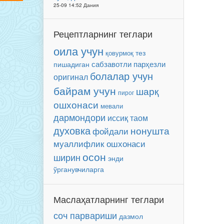
25-09 14:52 Дания
Рецептларнинг теглари
оила учун
тез
қовурмоқ
сабзавотли
парҳезли
пишадиган
болалар учун
оригинал
байрам учун
шарқ
пирог
ошхонаси
мевали
дармондори
иссиқ таом
духовка
нонушта
фойдали
муаллифлик ошхонаси
осон
ширин
энди
ўрганувчиларга
Маслаҳатларнинг теглари
соч парвариши
дазмол