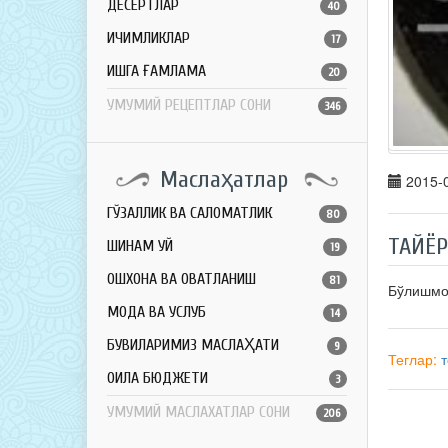
ДЕСЕРТЛАР
40
ИЧИМЛИКЛАР
17
ҚИШГА ҒАМЛАМА
20
УМУМИЙ РЕЦЕПТЛАР СОНИ
346
Маслаҳатлар
2015-0
ГЎЗАЛЛИК ВА САЛОМАТЛИК
80
ТАЙЁ
ШИНАМ УЙ
19
ОШХОНА ВА ОВҚАТЛАНИШ
81
Бўлишм
МОДА ВА УСЛУБ
14
БУВИЛАРИМИЗ МАСЛАҲАТИ
9
Теглар:
т
ОИЛА БЮДЖЕТИ
3
УМУМИЙ МАСЛАХАТЛАР СОНИ
206