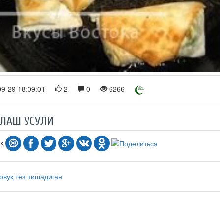
9-29 18:09:01
2
0
6266
РЛАШ УСУЛИ
оқ
овуқ
тез пишадиган