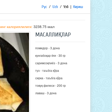
Рус
/
Uzb
/
Узб
|
Кириш
инг калориялилиги:
3238.75 ккал
МАСАЛЛИҚЛАР
помидор - 3 дона
кунгабоқар ёғи - 30 гр
саримсоқпиёз - 3 дона
туз - таъбга кўра
сирка - таъбга кўра
товуқ филеси - 200 гр
лаваш - 3 дона