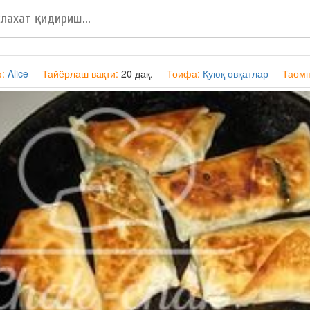
ф:
Alice
Тайёрлаш вақти:
20 дақ.
Тоифа:
Қуюқ овқатлар
Таомн