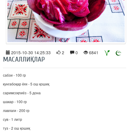
2015-10-30 14:25:33
2
0
6841
МАСАЛЛИҚЛАР
сабзи - 100 гр
кунгабоқар ёғи - 5 ош қошиқ
саримсоқпиёз - 5 дона
шакар - 100 гр
лавлаги - 200 гр
сув - 1 литр
туз - 2 ош қошиқ