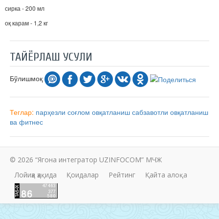
сирка - 200 мл
оқ карам - 1,2 кг
ТАЙЁРЛАШ УСУЛИ
Бўлишмоқ
Теглар:
парҳезли
соғлом овқатланиш
сабзавотли
овқатланиш
ва фитнес
© 2026 “Ягона интегратор UZINFOCOM” МЧЖ
Лойиҳа ҳақида
Қоидалар
Рейтинг
Қайта алоқа