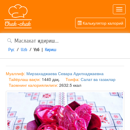
Toggl
navig
Калькулятор калорий
Рус
/
Uzb
/
Узб
|
Кириш
Муаллиф:
Мирзахаджаева Севара Адилхаджаевна
Тайёрлаш вақти:
1440 дақ.
Тоифа:
Салат ва газаклар
Таомнинг калориялилиги:
2632.5 ккал