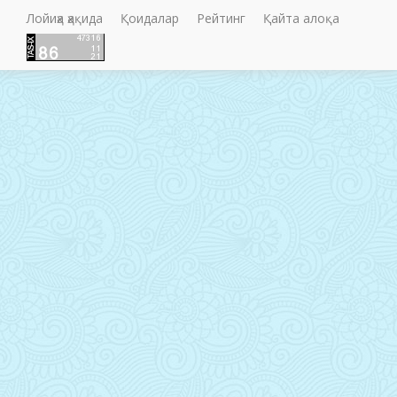
Лойиҳа ҳақида
Қоидалар
Рейтинг
Қайта алоқа