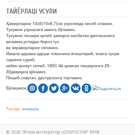
ТАЙЁРЛАШ УСУЛИ
Ҳамирларни 10х5(10х6,7)см узунликда кесиб оламиз.
Тухумни узунасига иккига бўламиз.
Тухумни тескари қилиб ҳамирга нисбатан диоганалига
қиламиз,устидан бироз туз
ва зираворларни сепамиз.
Иккала қарама-қарши томонини ёпиштириб, юзига тухум
сариғни суриб,
кейин кунжут сепиб, 180C da қизиган пиширгичга 25-
30дақиқага қўяамиз.
Пишиб совугач, дастурхонга тортамиз.
Бўлишмоқ
Теглар:
нонушта
© 2026 “Ягона интегратор UZINFOCOM” МЧЖ