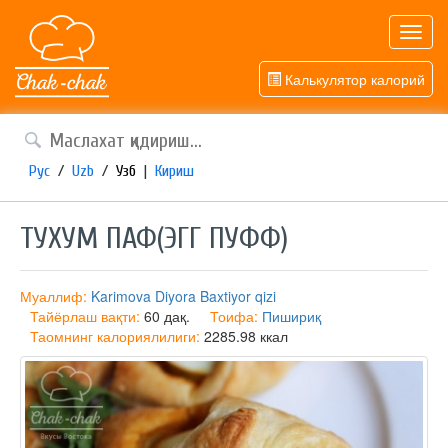
Toggl
navig
Калькулятор калорий
Рус
/
Uzb
/
Узб
|
Кириш
ТУХУМ ПАФ(ЭГГ ПУФФ)
Муаллиф:
Karimova Diyora Baxtiyor qizi
Тайёрлаш вақти:
60 дақ.
Тоифа:
Пишириқ
Таомнинг калориялилиги:
2285.98 ккал