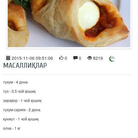
2015-11-06 09:51:06
0
0
8219
МАСАЛЛИҚЛАР
тухум - 4 дона
туз - 0.5 чой қошиқ
зиравор - 1 чой қошиқ
тухум сариғи - 2 дона
кунжут - 1 чой қошиқ
олча - 1 кг