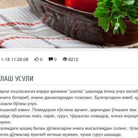
1-18 11:26:08
0
0
8212
РЛАШ УСУЛИ
арни хоҳласангиз юқори қисмини “шапка” шаклида ёпиш учун кесиб
ичига ботириб, ичини данакларидан тозаланг. Булғорларни ювиб, қу
мазали бўлиш учун.
яхшилаб ювинг. Помидорни пўстини арчинг, қирғичдан ўтказинг ёки
айда тўғралган пиёз, сарёғ, гуруч, тўғралган помидор, ялпиз япроқ
иринг.
таликдаги қошиқ билан дўлмаларни ичига масаллиқдан солинг, тўли
нгиз дўлмалар ёрилиб кетиши мумкин, чунки гуруч шишади.