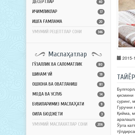
ДЕСЕРТЛАР
40
ИЧИМЛИКЛАР
17
ҚИШГА ҒАМЛАМА
20
УМУМИЙ РЕЦЕПТЛАР СОНИ
346
Маслаҳатлар
2015-1
ГЎЗАЛЛИК ВА САЛОМАТЛИК
80
ШИНАМ УЙ
19
ТАЙЁ
ОШХОНА ВА ОВҚАТЛАНИШ
81
Булгғорл
МОДА ВА УСЛУБ
қисмини 
14
суринг, 
БУВИЛАРИМИЗ МАСЛАҲАТИ
9
Гуручни 
Қийма, м
ОИЛА БЮДЖЕТИ
3
аралашт
УМУМИЙ МАСЛАХАТЛАР СОНИ
Ўрта кат
206
тўлдирса