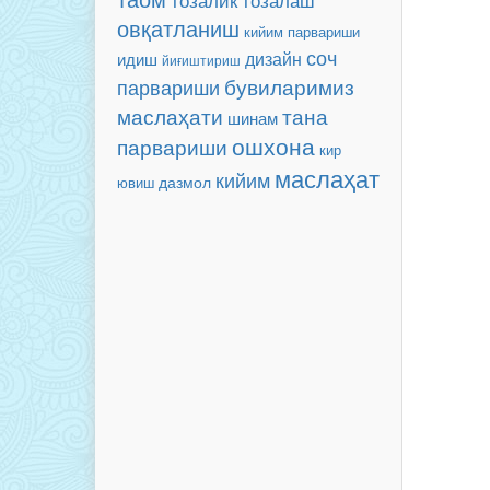
тозалик
овқатланиш
кийим парвариши
соч
дизайн
идиш
йиғиштириш
бувиларимиз
парвариши
маслаҳати
тана
шинам
ошхона
парвариши
кир
маслаҳат
кийим
дазмол
ювиш