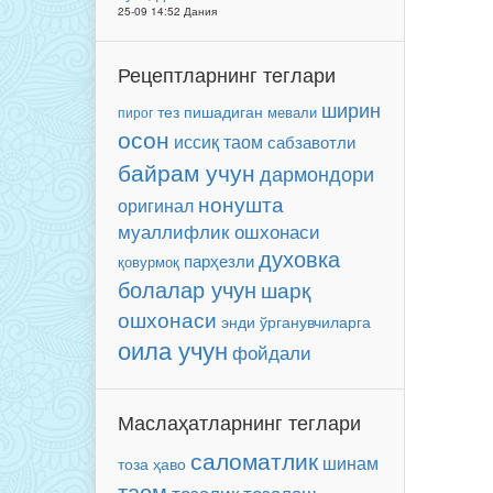
25-09 14:52 Дания
Рецептларнинг теглари
ширин
тез пишадиган
мевали
пирог
осон
иссиқ таом
сабзавотли
байрам учун
дармондори
нонушта
оригинал
муаллифлик ошхонаси
духовка
парҳезли
қовурмоқ
болалар учун
шарқ
ошхонаси
энди ўрганувчиларга
оила учун
фойдали
Маслаҳатларнинг теглари
саломатлик
шинам
тоза ҳаво
таом
тозалаш