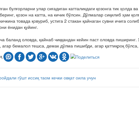
ган булғорларни улар сиғадиган катталикдаги қозонга тик ҳолда в
беринг, қозон на катта, на кичик бўлсин. Дўлмалар сиқилиб ҳам қо
кичкина товада қовуриб, устига 2 стакан қайнаган сувни ичига сол
ни ёнидан қуйинг.
ча баланд оловда, қайнаб чиққандан кейин паст оловда пиширинг.
, агар бемалол тешса, демак дўлма пишибди, агар қаттиқроқ бўлса,
оқ
фойдали
гўшт
иссиқ таом
кечки овқат
оила учун