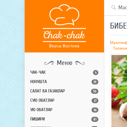
БИБЕ
Муалли
Таомни
Меню
ЧАК-ЧАК
6
НОНУШТА
39
САЛАТ ВА ГАЗАКЛАР
50
СУЮҚ ОВҚАТЛАР
27
ҚУЮҚ ОВҚАТЛАР
66
ПИШИРИҚ
81