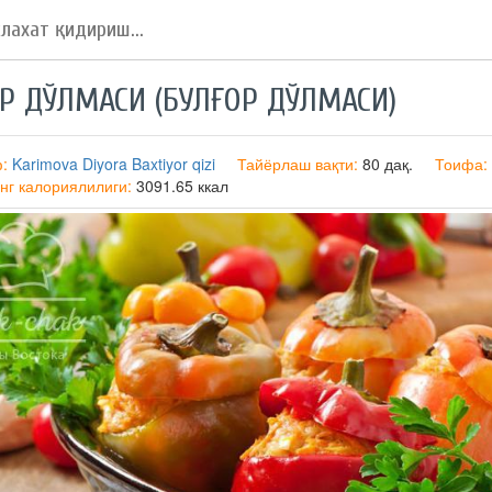
Р ДЎЛМАСИ (БУЛҒОР ДЎЛМАСИ)
ф:
Karimova Diyora Baxtiyor qizi
Тайёрлаш вақти:
80 дақ.
Тоифа:
нг калориялилиги:
3091.65 ккал