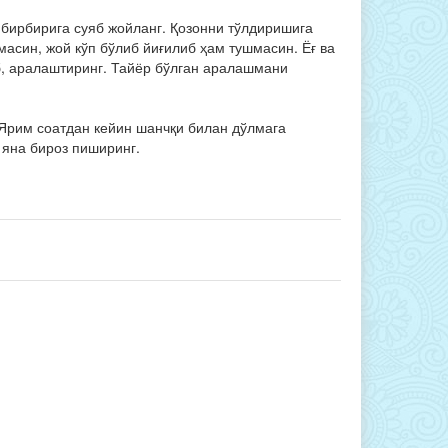
а бирбирига суяб жойланг. Қозонни тўлдиришига
лмасин, жой кўп бўлиб йиғилиб ҳам тушмасин. Ёғ ва
иб, аралаштиринг. Тайёр бўлган аралашмани
 Ярим соатдан кейин шанчқи билан дўлмага
 яна бироз пиширинг.