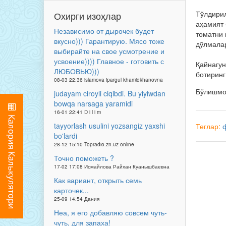
Тўлдирил
Охирги изоҳлар
аҳамият 
Независимо от дырочек будет
томатни 
вкусно))) Гарантирую. Мясо тоже
дўлмалар
выбирайте на свое усмотрение и
усвоение)))) Главное - готовить с
Қайнагун
ЛЮБОВЬЮ)))
ботиринг
08-03 22:36 islamova ipargul khamidkhanovna
Бўлишм
judayam ciroyli ciqibdi. Bu yiyiwdan
bowqa narsaga yaramidi
16-01 22:41 D i l i m
tayyorlash usulini yozsangiz yaxshi
Теглар:
bo'lardi
28-12 15:10 Topradio.zn.uz online
Точно поможеть ?
17-02 17:08 Исмайлова Райхан Куанышбаевна
Как вариант, открыть семь
карточек...
25-09 14:54 Дания
Неа, я его добавляю совсем чуть-
чуть, для запаха!