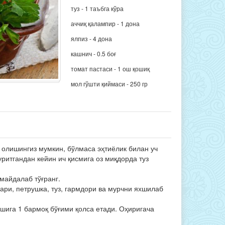
туз - 1 таъбга кўра
аччиқ қалампир - 1 дона
ялпиз - 4 дона
кашнич - 0.5 боғ
томат пастаси - 1 ош қошиқ
мол гўшти қиймаси - 250 гр
 олишингиз мумкин, бўлмаса эҳтиёлик билан уч
ритгандан кейин ич қисмига оз миқдорда туз
 майдалаб тўғранг.
лари, петрушка, туз, гармдори ва мурчни яхшилаб
шига 1 бармоқ бўғими қолса етади. Оҳиригача