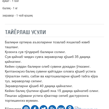
кўкат - 1 боғ
балиқ - 1 кг
зиравор - 1 чой қошиқ
ТАЙЁРЛАШ УСУЛИ
Балиқни ортиқча аъзоларини тозалаб яхшилаб ювиб
ташланг.
Қозонга сув тўлдириб балиқни солинг.
Сув қайнаб чиққач сувга зираворлар қўшиб 35 дақиқа
қайнатинг.
Кейин сувдан балиқни олиб сувини докадан ўтказинг.
Қилтаноқсиз балиқ сувини қайтадан оловга қўшиб устига
тўғралган пиёз, сабзи ва картошкаларни қўшиб табга кўра
туз, зираворлар сепинг.
Зираворларни қўшиб 40 дақиқа қайнатинг.
Кейин балиқ гўштини қўшиб яна 15 дақиқа қайнатиб олинг.
Пишган шўрвани устига кўкатлар сепиб дастурхонга
тортишингиз мумкин.
Бўлишмоқ