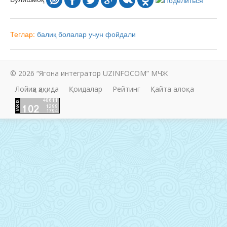
Теглар:
балиқ
болалар учун
фойдали
© 2026 “Ягона интегратор UZINFOCOM” МЧЖ
Лойиҳа ҳақида
Қоидалар
Рейтинг
Қайта алоқа