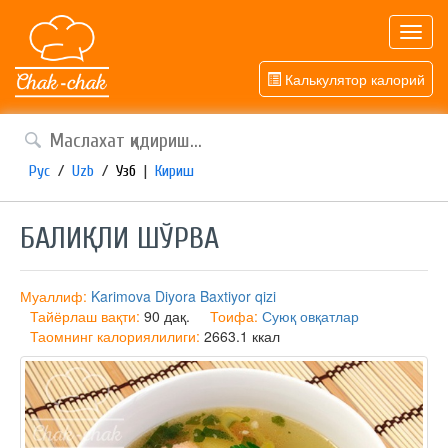
Toggl
navig
Калькулятор калорий
Рус
/
Uzb
/
Узб
|
Кириш
БАЛИҚЛИ ШЎРВА
Муаллиф:
Karimova Diyora Baxtiyor qizi
Тайёрлаш вақти:
90 дақ.
Тоифа:
Суюқ овқатлар
Таомнинг калориялилиги:
2663.1 ккал