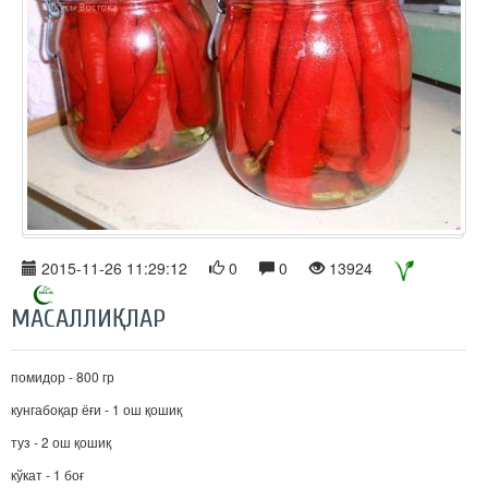
2015-11-26 11:29:12
0
0
13924
МАСАЛЛИҚЛАР
помидор - 800 гр
кунгабоқар ёғи - 1 ош қошиқ
туз - 2 ош қошиқ
кўкат - 1 боғ