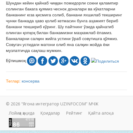
Шундан кейин қайнаб чиққан помидорли сокни қалампир
солинган бакага қуямиз чеснок доналари ва кўкатларни
банканинг юза қисмига солиб, банкани яхшилаб текширинг
чунки банкада ҳаво қолиб кетмасин бунга аҳамият бериб
банкани текшириб кўринг. Шу пайтнинг ўзида қайнатиб
олинган қопқоқ билан банкамизни маҳкамлаб ёпамиз.
Банкаларни салқин жийга устини ўраб совутишга қўямиз.
Совугач устидаги матони олиб яна салқин жойда ёки
музлатгичда сақлаш мумкин.
Бўлишмоқ
Теглар:
консерва
© 2026 “Ягона интегратор UZINFOCOM” МЧЖ
Лойиҳа ҳақида
Қоидалар
Рейтинг
Қайта алоқа