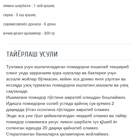
лимон шарбати - 1 чой қошиқ
сирка - 3 ош қошиқ
саримсоқпиёз донаси - 6 дона
аччиқ қизил қалампир - 300 гр
ТАЙЁРЛАШ УСУЛИ
Тузлама учун ишлатиладиган помидорни яхшилаб текшириб
олинг унда заррачаям қора нуқталар ва бактерия учун
асоали жойлар бўлмасин, кейин эса доимо янги узулган ва
иссиқда узоқ турмаган помидорни ишлатинг,маззали ва узоқ
сақланади.
Ишимизни помидор пўстини ажратиб олишдан бошлаймиз.
Идишга помидорни солиб устида қайноқ сув қуямиз 2
дақиқада ўтгач осонгина пўстидан ажратиб оламиз.
Энди эса уни гўшт қиймалагичдан чиқариб оламиз ва тайёр
помидор соккимизга уксус лимон шарбати туз қўшиб ёғ
солинган идишда 20 дақиқа қайнатиб оламиз.
Стералланган банкаларга қалампирни жойлаймиз.