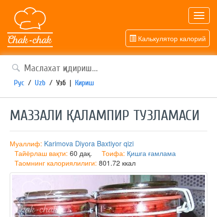
Toggl
navig
Калькулятор калорий
Рус
/
Uzb
/
Узб
|
Кириш
МАЗЗАЛИ ҚАЛАМПИР ТУЗЛАМАСИ
Муаллиф:
Karimova Diyora Baxtiyor qizi
Тайёрлаш вақти:
60 дақ.
Тоифа:
Қишга ғамлама
Таомнинг калориялилиги:
801.72 ккал