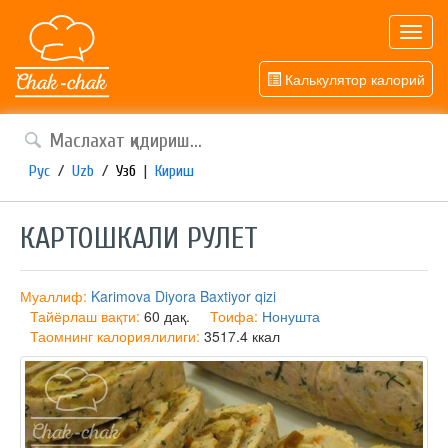
Toggl
navig
Калькулятор калорий
Рус
/
Uzb
/
Узб
|
Кириш
КАРТОШКАЛИ РУЛЕТ
Муаллиф:
Karimova Diyora Baxtiyor qizi
Тайёрлаш вақти:
60 дақ.
Тоифа:
Нонушта
Таомнинг калориялилиги:
3517.4 ккал