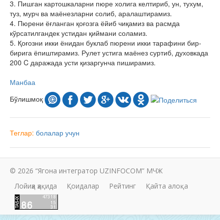
3. Пишган картошкаларни пюре холига келтириб, ун, тухум,
туз, мурч ва маёнезларни солиб, аралаштирамиз.
4. Пюрени ёғланган қоғозга ёйиб чиқамиз ва расмда
кўрсатилгандек устидан қиймани соламиз.
5. Қоғозни икки ёнидан буклаб пюрени икки тарафини бир-
бирига ёпиштирамиз. Рулет устига маёнез суртиб, духовкада
200 C даражада усти қизаргунча пиширамиз.
Манбаа
Бўлишмоқ
Теглар:
болалар учун
© 2026 “Ягона интегратор UZINFOCOM” МЧЖ
Лойиҳа ҳақида
Қоидалар
Рейтинг
Қайта алоқа