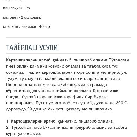
пишлоқ - 200 гр
майонез - 2 ош қошиқ
мол гўшти қиймаси - 400 гр
ТАЙЁРЛАШ УСУЛИ
Картошкаларни артиб, қайнатиб, пишириб оламиз.Тўғралган
пиёз билан қиймани қовуриб оламиз ва таъбга кўра туз
соламиз. Пишган картошкаларни пюре холига келтириб, ун,
тухум, туз, мурч ва маёнезларни солиб, аралаштирамиз.
Пюрени ёғланган қоғозга ёйиб чиқамиз ва расмда
кўрсатилгандек устидан қиймани соламиз. Қоғозни икки
ёнидан буклаб пюрени икки тарафини бир-бирига
ёпиштирамиз. Рулет устига маёнез суртиб, духовкада 200 C
даражада 20 дақиқа ёки усти қизаргунча пиширамиз.
1. Картошкаларни артиб, қайнатиб, пишириб оламиз.
2. Тўғралган пиёз билан қиймани қовуриб оламиз ва таъбга
кўра туз соламиз.