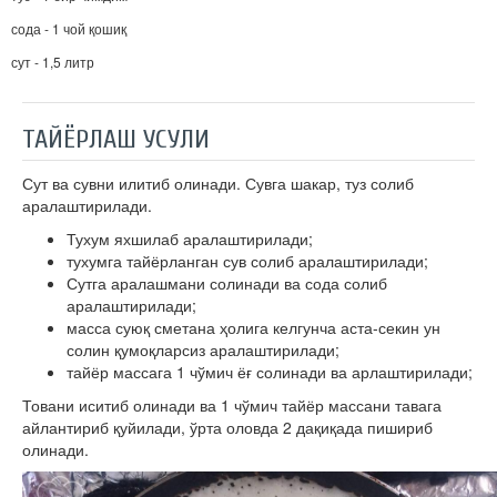
сода - 1 чой қошиқ
сут - 1,5 литр
ТАЙЁРЛАШ УСУЛИ
Сут ва сувни илитиб олинади. Сувга шакар, туз солиб
аралаштирилади.
Тухум яхшилаб аралаштирилади;
тухумга тайёрланган сув солиб аралаштирилади;
Сутга аралашмани солинади ва сода солиб
аралаштирилади;
масса суюқ сметана ҳолига келгунча аста-секин ун
солин қумоқларсиз аралаштирилади;
тайёр массага 1 чўмич ёғ солинади ва арлаштирилади;
Товани иситиб олинади ва 1 чўмич тайёр массани тавага
айлантириб қуйилади, ўрта оловда 2 дақиқада пишириб
олинади.