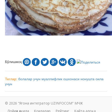
Бўлишмоқ
Теглар:
болалар учун
муаллифлик ошхонаси
нонушта
оила
учун
© 2026 “Ягона интегратор UZINFOCOM” МЧЖ
Лойиҳа ҳақида
Қоидалар
Рейтинг
Қайта алоқа