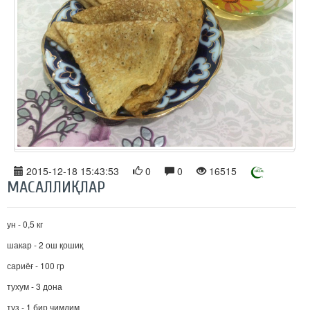
2015-12-18 15:43:53
0
0
16515
МАСАЛЛИҚЛАР
ун - 0,5 кг
шакар - 2 ош қошиқ
сариёғ - 100 гр
тухум - 3 дона
туз - 1 бир чимдим