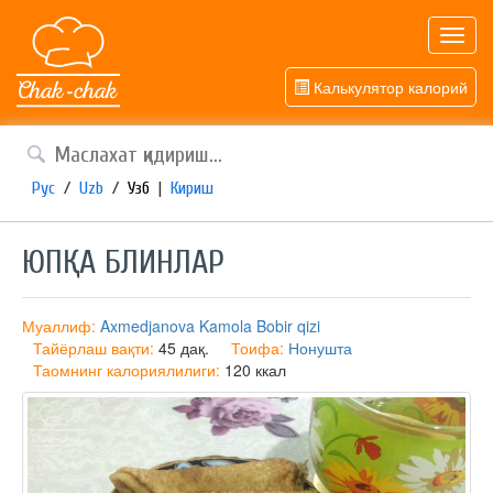
Toggl
navig
Калькулятор калорий
Рус
/
Uzb
/
Узб
|
Кириш
ЮПҚА БЛИНЛАР
Муаллиф:
Axmedjanova Kamola Bobir qizi
Тайёрлаш вақти:
45 дақ.
Тоифа:
Нонушта
Таомнинг калориялилиги:
120 ккал