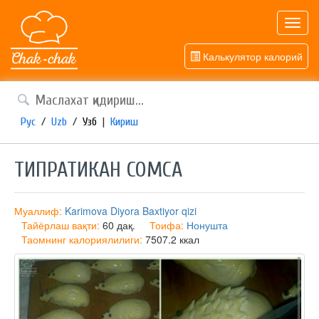
Toggl
navig
Калькулятор калорий
Рус
/
Uzb
/
Узб
|
Кириш
ТИПРАТИКАН СОМСА
Муаллиф:
Karimova Diyora Baxtiyor qizi
Тайёрлаш вақти:
60 дақ.
Тоифа:
Нонушта
Таомнинг калориялилиги:
7507.2 ккал