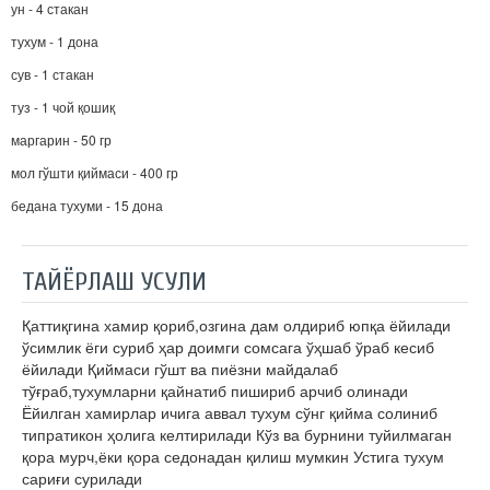
ун - 4 стакан
тухум - 1 дона
сув - 1 стакан
туз - 1 чой қошиқ
маргарин - 50 гр
мол гўшти қиймаси - 400 гр
бедана тухуми - 15 дона
ТАЙЁРЛАШ УСУЛИ
Қаттиқгина хамир қориб,озгина дам олдириб юпқа ёйилади
ўсимлик ёги суриб ҳар доимги сомсага ўҳшаб ўраб кесиб
ёйилади Қиймаси гўшт ва пиёзни майдалаб
тўғраб,тухумларни қайнатиб пишириб арчиб олинади
Ёйилган хамирлар ичига аввал тухум сўнг қийма солиниб
типратикон ҳолига келтирилади Кўз ва бурнини туйилмаган
қора мурч,ёки қора седонадан қилиш мумкин Устига тухум
сариғи сурилади