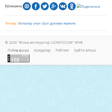
Бўлишмоқ
Теглар:
болалар учун
гўшт
духовка
ёқимли
© 2026 “Ягона интегратор UZINFOCOM” МЧЖ
Лойиҳа ҳақида
Қоидалар
Рейтинг
Қайта алоқа