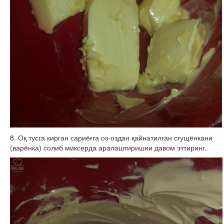
8. Оқ тусга кирган сариёғга оз-оздан қайнатилган сгущёнкани
(варёнка) солиб миксерда аралаштиришни давом эттиринг.