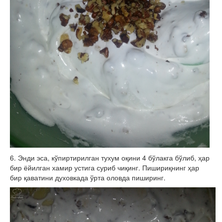
6. Энди эса, кўпиртирилган тухум оқини 4 бўлакга бўлиб, ҳар
бир ёйилган хамир устига суриб чиқинг. Пишириқнинг ҳар
бир қаватини духовкада ўрта оловда пиширинг.