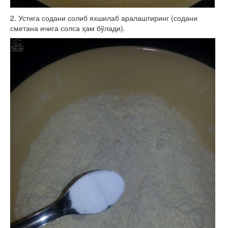
2. Устига содани солиб яхшилаб аралаштиринг (содани
сметана ичига солса ҳам бўлади).