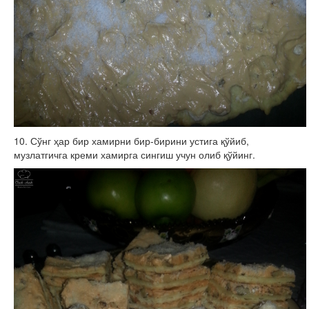
10. Сўнг ҳар бир хамирни бир-бирини устига қўйиб,
музлатгичга креми хамирга сингиш учун олиб қўйинг.