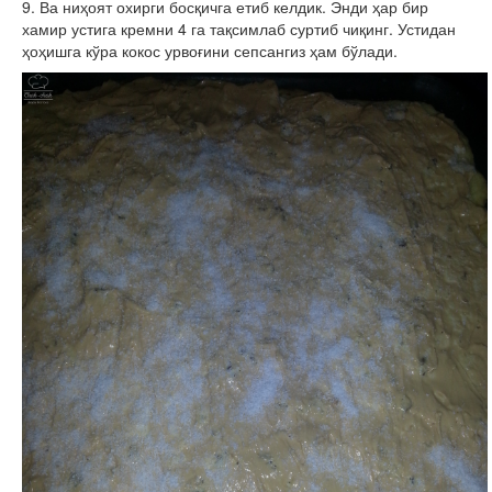
9. Ва ниҳоят охирги босқичга етиб келдик. Энди ҳар бир
хамир устига кремни 4 га тақсимлаб суртиб чиқинг. Устидан
ҳоҳишга кўра кокос урвоғини сепсангиз ҳам бўлади.