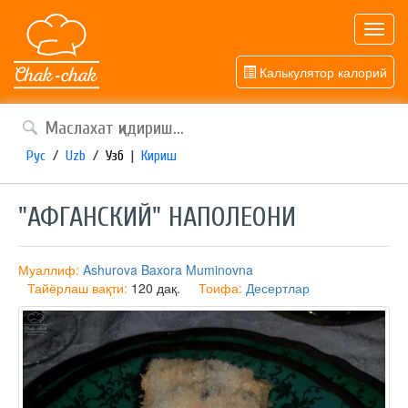
Toggl
navig
Калькулятор калорий
Рус
/
Uzb
/
Узб
|
Кириш
"АФГАНСКИЙ" НАПОЛЕОНИ
Муаллиф:
Ashurova Baxora Muminovna
Тайёрлаш вақти:
120 дақ.
Тоифа:
Десертлар