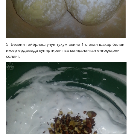
5. Безени тайёрлаш учун тухум оқини 1 стакан шакар билан
иксер ёрдамида кўпиртиринг ва майдаланган ёнғоқларни
солинг.