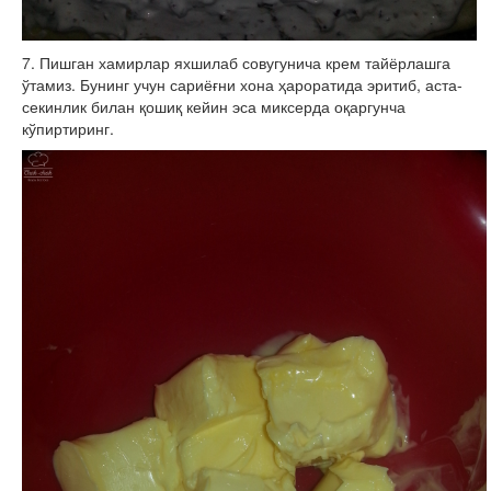
7. Пишган хамирлар яхшилаб совугунича крем тайёрлашга
ўтамиз. Бунинг учун сариёғни хона ҳароратида эритиб, аста-
секинлик билан қошиқ кейин эса миксерда оқаргунча
кўпиртиринг.