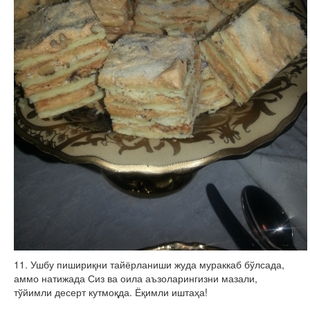
11. Ушбу пишириқни тайёрланиши жуда мураккаб бўлсада,
аммо натижада Сиз ва оила аъзоларингизни мазали,
тўйимли десерт кутмоқда. Ёқимли иштаҳа!