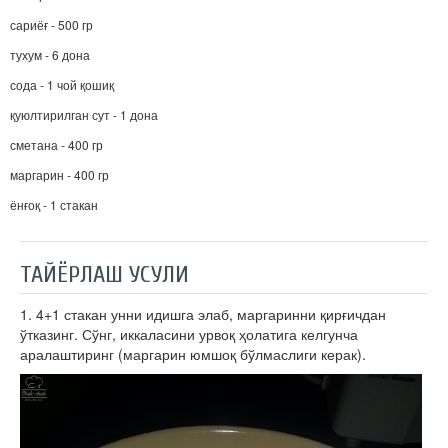
сариёғ - 500 гр
тухум - 6 дона
сода - 1 чой қошиқ
қуюлтирилган сут - 1 дона
сметана - 400 гр
маргарин - 400 гр
ёнғоқ - 1 стакан
ТАЙЁРЛАШ УСУЛИ
1. 4+1 стакан унни идишга элаб, маргаринни қирғичдан
ўтказинг. Сўнг, иккаласини урвоқ ҳолатига келгунча
аралаштиринг (маргарин юмшоқ бўлмаслиги керак).