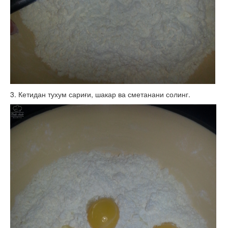
3. Кетидан тухум сариғи, шакар ва сметанани солинг.