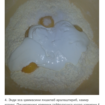
4. Энди эса ҳаммасини яхшилаб аралаштириб, хамир
қоринг. Пишириқнинг кремини тайёрлагунга қадар хамирни 4