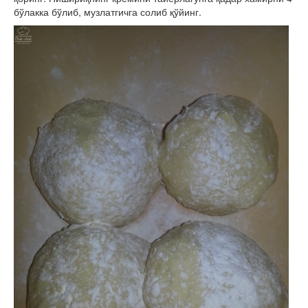
бўлакка бўлиб, музлатгичга солиб қўйинг.