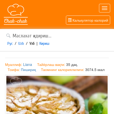
Toggl
navig
Калькулятор калорий
Рус
/
Uzb
/
Узб
|
Кириш
Муаллиф:
Liana
Тайёрлаш вақти:
35 дақ.
Тоифа:
Пишириқ
Таомнинг калориялилиги:
3074.5 ккал