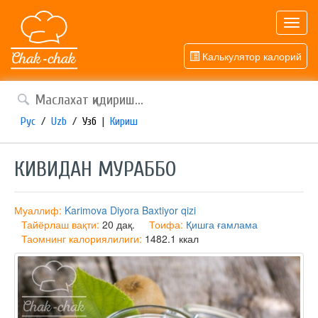
Toggl
navig
Калькулятор калорий
Рус
/
Uzb
/
Узб
|
Кириш
КИВИДАН МУРАББО
Муаллиф:
Karimova Diyora Baxtiyor qizi
Тайёрлаш вақти:
20 дақ.
Тоифа:
Қишга ғамлама
Таомнинг калориялилиги:
1482.1 ккал