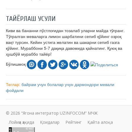
ТАЙЁРЛАШ УСУЛИ
Киви ва бананни пўстлоғидан тозалаб уларни майда тўғранг.
Тўғралган меваларга лимон шарбатини сепиб қўйинг озроқ
вақт турсин. Кейин устига желатин ва шакарни сепиб газга
қўйинг. Мураббони 5-7 дақиқа давомида қайнатинг. Қуюқ ва
ҳушбўй мураббо тайёр!
Бўлишмоқ
Теглар:
байрам учун
болалар учун
дармондори
мевали
фойдали
© 2026 “Ягона интегратор UZINFOCOM” МЧЖ
Лойиҳа ҳақида
Қоидалар
Рейтинг
Қайта алоқа