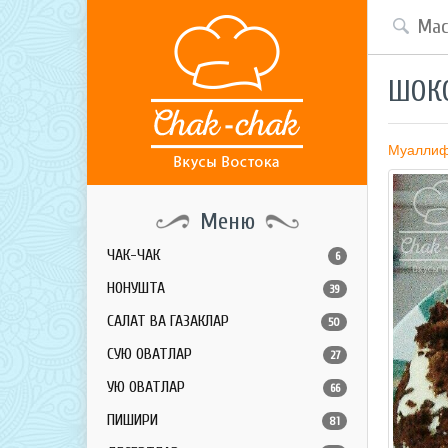
ШОК
Муалли
Меню
ЧАК-ЧАК
6
НОНУШТА
39
САЛАТ ВА ГАЗАКЛАР
50
СУЮҚ ОВҚАТЛАР
27
ҚУЮҚ ОВҚАТЛАР
66
ПИШИРИҚ
81