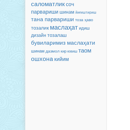
саломатлик
соч
парвариши
шинам
йиғиштириш
тана парвариши
тоза ҳаво
маслаҳат
тозалик
идиш
тозалаш
дизайн
бувиларимиз маслаҳати
таом
шинам
дазмол
кир ювиш
ошхона
кийим