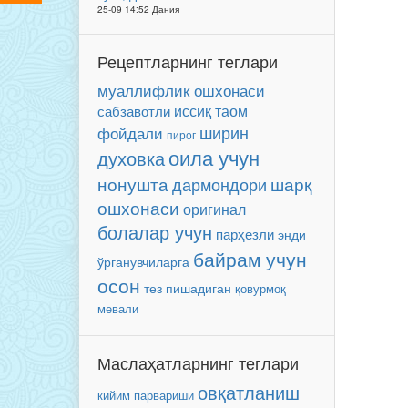
25-09 14:52 Дания
Рецептларнинг теглари
муаллифлик ошхонаси
иссиқ таом
сабзавотли
ширин
фойдали
пирог
оила учун
духовка
нонушта
шарқ
дармондори
ошхонаси
оригинал
болалар учун
парҳезли
энди
байрам учун
ўрганувчиларга
осон
тез пишадиган
қовурмоқ
мевали
Маслаҳатларнинг теглари
овқатланиш
кийим парвариши