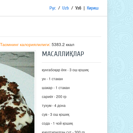
Рус
/
Uzb
/
Узб
|
Кириш
Таомнинг калориялилиги:
5383.2 ккал
МАСАЛЛИҚЛАР
кунгабоқар ёғи - 3 ош қошиқ
ун - 1 стакан
шакар - 1 стакан
сариёғ - 200 гр
тухум - 4 дона
сув - 3 ош қошиқ
сода - 1 чой қошиқ
қуюлтирилган сут - 300 гр