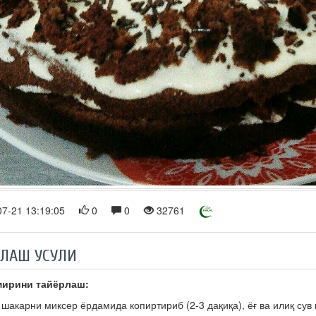
7-21 13:19:05
0
0
32761
РЛАШ УСУЛИ
мирини тайёрлаш:
 шакарни миксер ёрдамида копиртириб (2-3 дақиқа), ёғ ва илиқ сув