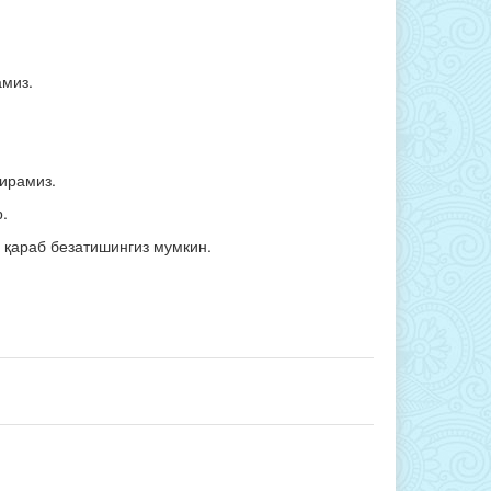
амиз.
ирамиз.
.
а қараб безатишингиз мумкин.