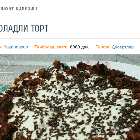
ОЛАДЛИ ТОРТ
ф:
Pazandaxon
Тайёрлаш вақти:
6060 дақ.
Тоифа:
Десертлар