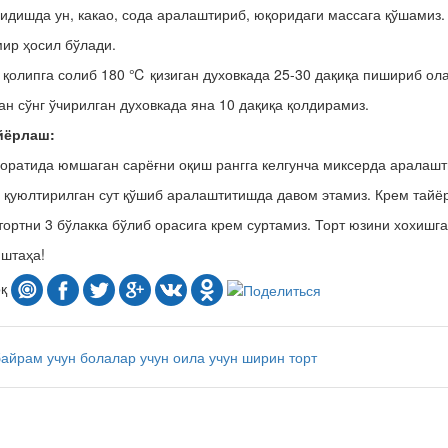
идишда ун, какао, сода аралаштириб, юқоридаги массага қўшамиз.
ир ҳосил бўлади.
 қолипга солиб 180 ℃ қизиган духовкада 25-30 дақиқа пишириб ол
н сўнг ўчирилган духовкада яна 10 дақиқа қолдирамиз.
йёрлаш:
оратида юмшаган сарёғни оқиш рангга келгунча миксерда аралашт
 қуюлтирилган сут қўшиб аралаштитишда давом этамиз. Крем тайёр
тортни 3 бўлакка бўлиб орасига крем суртамиз. Торт юзини хохишг
штаҳа!
оқ
байрам учун
болалар учун
оила учун
ширин
торт