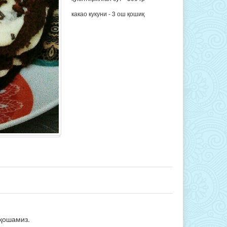
какао кукуни - 3 ош қошиқ
 қошамиз.