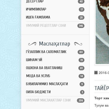
ДЕСЕРТЛАР
40
ИЧИМЛИКЛАР
17
ҚИШГА ҒАМЛАМА
20
УМУМИЙ РЕЦЕПТЛАР СОНИ
346
Маслаҳатлар
ГЎЗАЛЛИК ВА САЛОМАТЛИК
80
ШИНАМ УЙ
19
ОШХОНА ВА ОВҚАТЛАНИШ
81
2016-0
МОДА ВА УСЛУБ
14
БУВИЛАРИМИЗ МАСЛАҲАТИ
9
ТАЙЁ
ОИЛА БЮДЖЕТИ
3
Т
орт ха
УМУМИЙ МАСЛАХАТЛАР СОНИ
206
Тухум ва