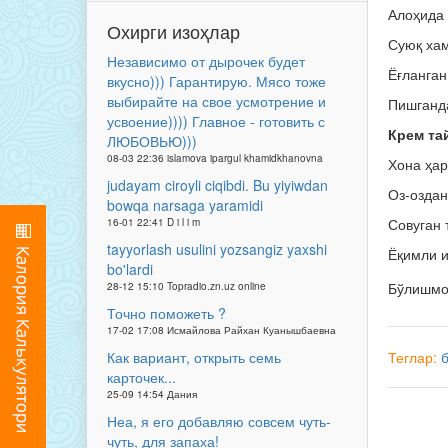
Алоҳида 
Охирги изоҳлар
Суюқ хам
Независимо от дырочек будет
Ёғланган
вкусно))) Гарантирую. Мясо тоже
выбирайте на свое усмотрение и
Пишганда
усвоение)))) Главное - готовить с
Крем та
ЛЮБОВЬЮ)))
08-03 22:36 islamova ipargul khamidkhanovna
Хона ҳар
judayam ciroyli ciqibdi. Bu yiyiwdan
Оз-оздан
bowqa narsaga yaramidi
Совуган 
16-01 22:41 D i l i m
tayyorlash usulini yozsangiz yaxshi
Ёқимли и
bo'lardi
Бўлишм
28-12 15:10 Topradio.zn.uz online
Точно поможеть ?
17-02 17:08 Исмайлова Райхан Куанышбаевна
Как вариант, открыть семь
Теглар:
карточек...
25-09 14:54 Дания
Неа, я его добавляю совсем чуть-
чуть, для запаха!