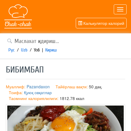
Toggl
navig
Калькулятор калорий
Рус
/
Uzb
/
Узб
|
Кириш
БИБИМБАП
Муаллиф:
Pazandaxon
Тайёрлаш вақти:
50 дақ.
Тоифа:
Қуюқ овқатлар
Таомнинг калориялилиги:
1812.78 ккал