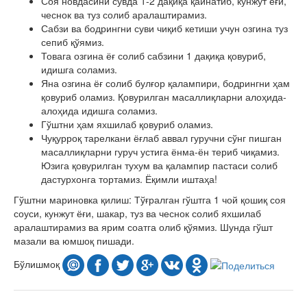
Соя новдасини сувда 1-2 дақиқа қайнатиб, кунжут ёғи,
чеснок ва туз солиб аралаштирамиз.
Сабзи ва бодрингни суви чиқиб кетиши учун озгина туз
сепиб қўямиз.
Товага озгина ёғ солиб сабзини 1 дақиқа қовуриб,
идишга соламиз.
Яна озгина ёғ солиб булғор қалампири, бодрингни ҳам
қовуриб оламиз. Қовурилган масаллиқларни алоҳида-
алоҳида идишга соламиз.
Гўштни ҳам яхшилаб қовуриб оламиз.
Чуқурроқ тарелкани ёғлаб аввал гуручни сўнг пишган
масаллиқларни гуруч устига ёнма-ён териб чиқамиз.
Юзига қовурилган тухум ва қалампир пастаси солиб
дастурхонга тортамиз. Ёқимли иштаҳа!
Гўштни мариновка қилиш: Тўғралган гўштга 1 чой қошиқ соя
соуси, кунжут ёғи, шакар, туз ва чеснок солиб яхшилаб
аралаштирамиз ва ярим соатга олиб қўямиз. Шунда гўшт
мазали ва юмшоқ пишади.
Бўлишмоқ