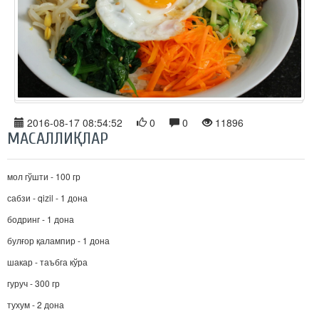
2016-08-17 08:54:52
0
0
11896
МАСАЛЛИҚЛАР
мол гўшти - 100 гр
сабзи - qizil - 1 дона
бодринг - 1 дона
булғор қалампир - 1 дона
шакар - таъбга кўра
гуруч - 300 гр
тухум - 2 дона