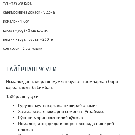
туз - таъбга кўра
саримсоқпиёз донаси - 3 дона
исмалоқ - 1 боғ
кунжут - yog'i - 3 ош қошиқ
пектин - soya novdasi - 200 гр
соя соуси - 2 ош қошиқ
ТАЙЁРЛАШ УСУЛИ
Исмалоқдан тайёрлаш мумкин бўлган таомлардан бири -
кореа таоми бибимбап.
Тайёрлаш усули:
Гуручни мултиваркада пишириб оламиз.
Хамма масаллиқларни сомонча тўғраймиз.
Гўштни мариновка қилиб қўямиз.
Исмалоқни юқоридаги рецепт асосида пишириб
оламиз.