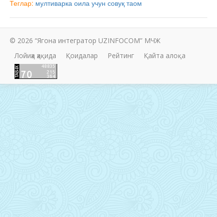
Теглар:
мултиварка
оила учун
совуқ таом
© 2026 “Ягона интегратор UZINFOCOM” МЧЖ
Лойиҳа ҳақида
Қоидалар
Рейтинг
Қайта алоқа