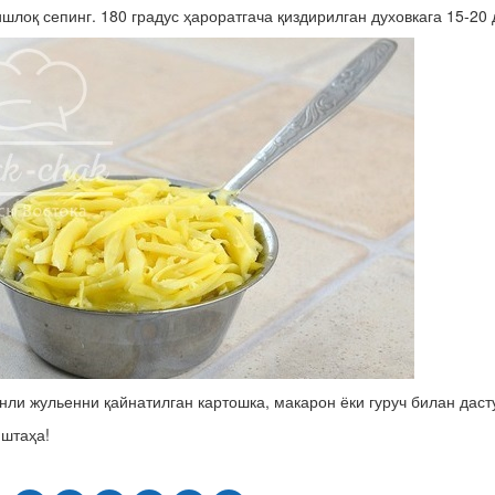
ишлоқ сепинг. 180 градус ҳароратгача қиздирилган духовкага 15-20 
нли жульенни қайнатилган картошка, макарон ёки гуруч билан даст
штаҳа!