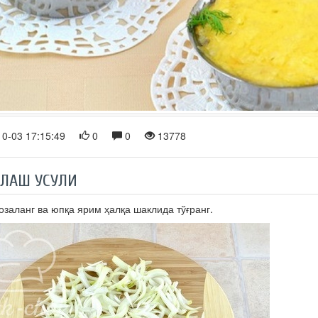
0-03 17:15:49
0
0
13778
РЛАШ УСУЛИ
озаланг ва юпқа ярим ҳалқа шаклида тўғранг.