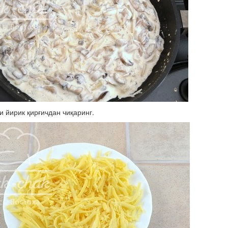
 йирик қирғичдан чиқаринг.