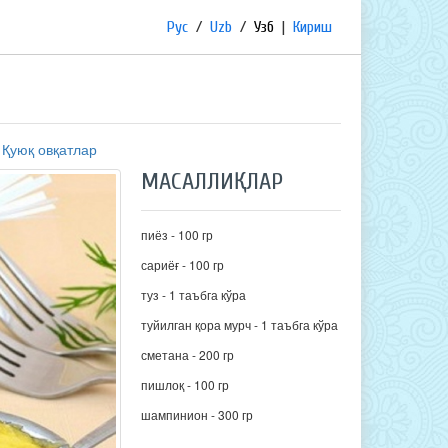
Рус
/
Uzb
/
Узб
|
Кириш
:
Қуюқ овқатлар
МАСАЛЛИҚЛАР
пиёз - 100 гр
сариёғ - 100 гр
туз - 1 таъбга кўра
туйилган қора мурч - 1 таъбга кўра
сметана - 200 гр
пишлоқ - 100 гр
шампинион - 300 гр