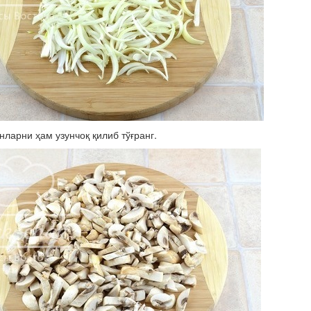
нларни ҳам узунчоқ қилиб тўғранг.