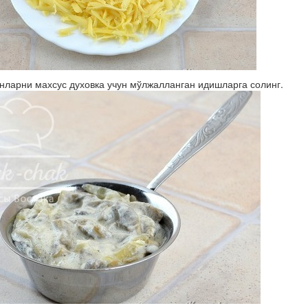
нларни махсус духовка учун мўлжалланган идишларга солинг.