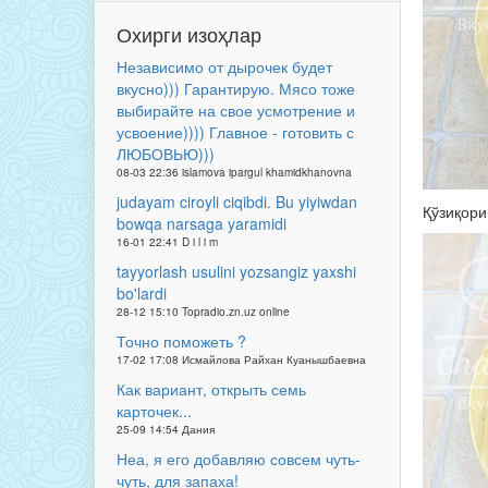
Охирги изоҳлар
Независимо от дырочек будет
вкусно))) Гарантирую. Мясо тоже
выбирайте на свое усмотрение и
усвоение)))) Главное - готовить с
ЛЮБОВЬЮ)))
08-03 22:36 islamova ipargul khamidkhanovna
judayam ciroyli ciqibdi. Bu yiyiwdan
Қўзиқори
bowqa narsaga yaramidi
16-01 22:41 D i l i m
tayyorlash usulini yozsangiz yaxshi
bo'lardi
28-12 15:10 Topradio.zn.uz online
Точно поможеть ?
17-02 17:08 Исмайлова Райхан Куанышбаевна
Как вариант, открыть семь
карточек...
25-09 14:54 Дания
Неа, я его добавляю совсем чуть-
чуть, для запаха!