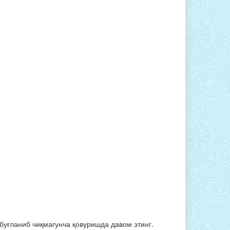
 буғланиб чиқмагунча қовуришда давом этинг.