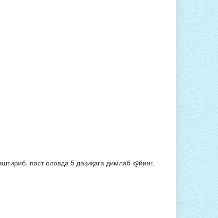
аштириб, паст оловда 5 дақиқага димлаб қўйинг.