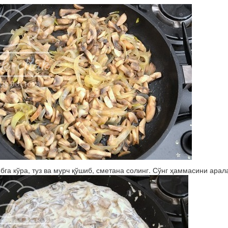
бга кўра, туз ва мурч қўшиб, сметана солинг. Сўнг ҳаммасини арал