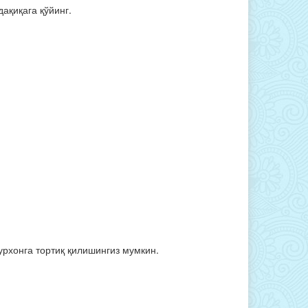
дақиқага қўйинг.
урхонга тортиқ қилишингиз мумкин.