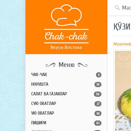
ҚЎЗ
Муалли
Меню
ЧАК-ЧАК
6
НОНУШТА
39
САЛАТ ВА ГАЗАКЛАР
50
СУЮҚ ОВҚАТЛАР
27
ҚУЮҚ ОВҚАТЛАР
66
ПИШИРИҚ
81