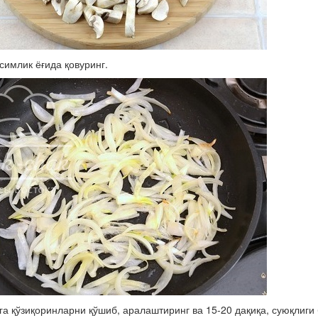
симлик ёғида қовуринг.
га қўзиқоринларни қўшиб, аралаштиринг ва 15-20 дақиқа, суюқлиги