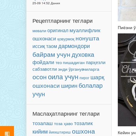
25-09 14:52 Дания
Рецептларнинг теглари
Пиёзни ў
муаллифлик
оригинал
мевали
нонушта
ошхонаси
қовурмоқ
дармондори
иссиқ таом
байрам учун
духовка
фойдали
парҳезли
тез пишадиган
сабзавотли
энди ўрганувчиларга
оила учун
осон
шарқ
пирог
болалар
ошхонаси
ширин
учун
Маслаҳатларнинг теглари
тозалаш
тозалик
тоза ҳаво
ошхона
кийим
йиғиштириш
Кейин ун