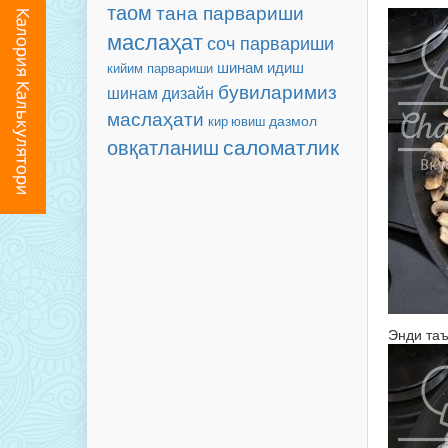
таом
тана парвариши
маслаҳат
соч парвариши
шинам
идиш
кийим парвариши
бувиларимиз
шинам
дизайн
маслаҳати
дазмол
кир ювиш
саломатлик
овқатланиш
Энди таъ