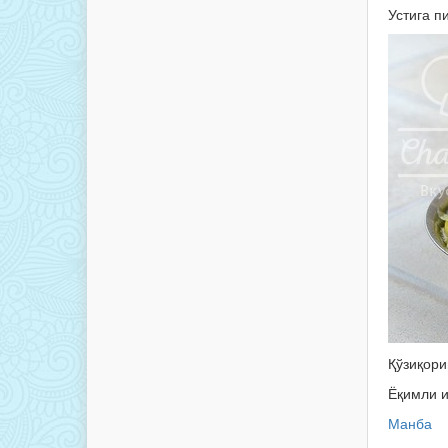
Устига п
Қўзиқори
Ёқимли и
Манба