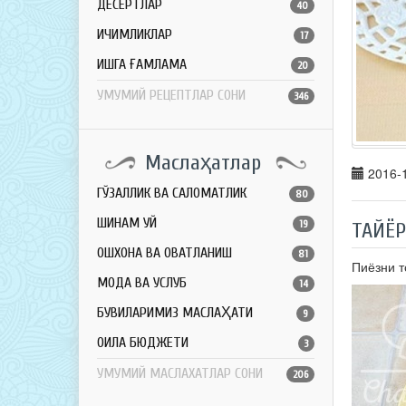
ДЕСЕРТЛАР
40
ИЧИМЛИКЛАР
17
ҚИШГА ҒАМЛАМА
20
УМУМИЙ РЕЦЕПТЛАР СОНИ
346
Маслаҳатлар
2016-1
ГЎЗАЛЛИК ВА САЛОМАТЛИК
80
ШИНАМ УЙ
19
ТАЙЁ
ОШХОНА ВА ОВҚАТЛАНИШ
81
Пиёзни т
МОДА ВА УСЛУБ
14
БУВИЛАРИМИЗ МАСЛАҲАТИ
9
ОИЛА БЮДЖЕТИ
3
УМУМИЙ МАСЛАХАТЛАР СОНИ
206