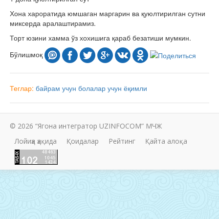
Хона хароратида юмшаган маргарин ва қуюлтирилган сутни
миксерда аралаштирамиз.
Торт юзини хамма ўз хохишига қараб безатиши мумкин.
Бўлишмоқ
Теглар:
байрам учун
болалар учун
ёқимли
© 2026 “Ягона интегратор UZINFOCOM” МЧЖ
Лойиҳа ҳақида
Қоидалар
Рейтинг
Қайта алоқа