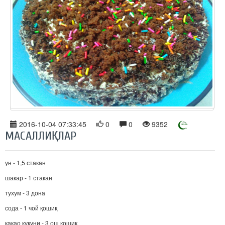
2016-10-04 07:33:45
0
0
9352
МАСАЛЛИҚЛАР
ун - 1,5 стакан
шакар - 1 стакан
тухум - 3 дона
сода - 1 чой қошиқ
какао кукуни - 3 ош қошиқ