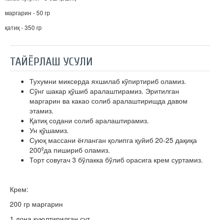
маргарин - 50 гр
қатиқ - 350 гр
ТАЙЁРЛАШ УСУЛИ
Тухумни миксерда яхшилаб кўпиртириб оламиз.
Сўнг шакар қўшиб аралаштирамиз. Эритилган
маргарин ва какао солиб аралаштиришда давом
этамиз.
Қатиқ содани солиб аралаштирамиз.
Ун қўшамиз.
Суюқ массани ёғланган қолипга қуйиб 20-25 дақиқа
200ºда пишириб оламиз.
Торт совугач 3 бўлакка бўлиб орасига крем суртамиз.
Крем:
200 гр маргарин
1 дона қуюлтирилган сут