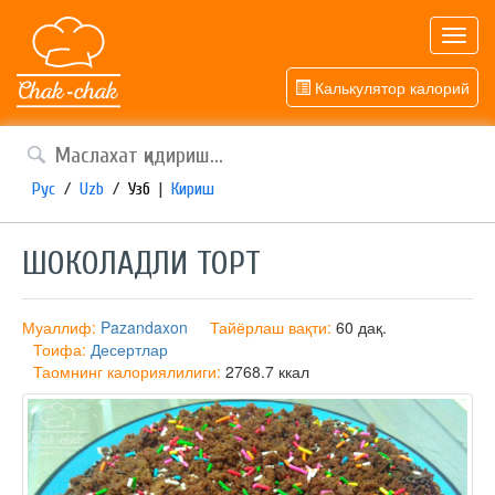
Toggl
navig
Калькулятор калорий
Рус
/
Uzb
/
Узб
|
Кириш
ШОКОЛАДЛИ ТОРТ
Муаллиф:
Pazandaxon
Тайёрлаш вақти:
60 дақ.
Тоифа:
Десертлар
Таомнинг калориялилиги:
2768.7 ккал