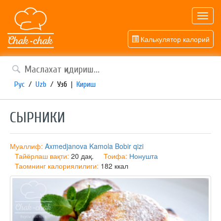
Toggl
navig
Калькулятор калорий
Рус
/
Uzb
/
Узб
|
Кириш
СЫРНИКИ
Муаллиф:
Axmedjanova Kamola Bobir qizi
Тайёрлаш вақти:
20 дақ.
Тоифа:
Нонушта
Таомнинг калориялилиги:
182 ккал