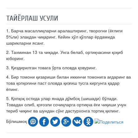
ТАЙЁРЛАШ УСУЛИ
1. Барча масаллиқларни аралаштиринг, творогни (ёғлиги
5%ли) элакдан чиқаринг. Кейин ҳўл қўллар ёрдамида
шарикларни ясанг.
2. Тахминан 13 та чиқади. Унга белаб, ортиқчасини қоқиб
юборинг.
3. Қиздирилган товага ўрта оловда қовуринг.
4. Бир томони қизариши билан иккинчи томонига ағдаринг ва
това қопқоғини паст оловда қизғиш тусга киргунга қадар
ёпинг.
5. Қопқоқ остида улар янада дўмбоқ (шишади) бўлади.
Товадан олиб, қоғозли сочиқларга ортиқча ёғи чиқиши учун
териб чиқинг ва шундан сўнг дастурхонга тортиқ қилинг.
Бўлишмоқ