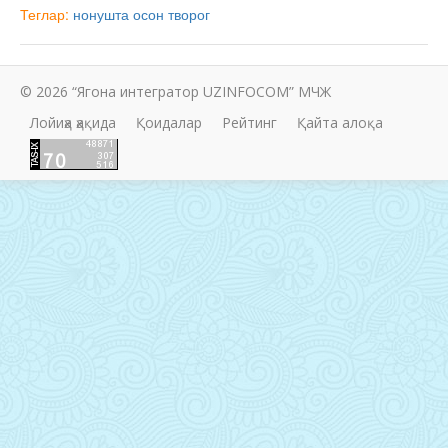
Теглар:
нонушта
осон
творог
© 2026 “Ягона интегратор UZINFOCOM” МЧЖ
Лойиҳа ҳақида
Қоидалар
Рейтинг
Қайта алоқа