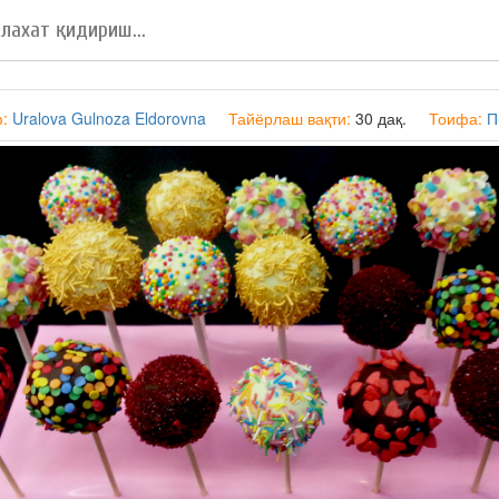
ф:
Uralova Gulnoza Eldorovna
Тайёрлаш вақти:
30 дақ.
Тоифа:
П