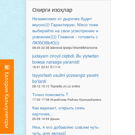
Охирги изоҳлар
Независимо от дырочек будет
вкусно))) Гарантирую. Мясо тоже
выбирайте на свое усмотрение и
усвоение)))) Главное - готовить с
ЛЮБОВЬЮ)))
08-03 22:36 islamova ipargul khamidkhanovna
judayam ciroyli ciqibdi. Bu yiyiwdan
bowqa narsaga yaramidi
16-01 22:41 D i l i m
tayyorlash usulini yozsangiz yaxshi
bo'lardi
28-12 15:10 Topradio.zn.uz online
Точно поможеть ?
17-02 17:08 Исмайлова Райхан Куанышбаевна
Как вариант, открыть семь
карточек...
25-09 14:54 Дания
Неа, я его добавляю совсем чуть-
чуть, для запаха!