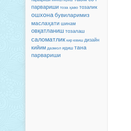
парвариши
тозалик
тоза ҳаво
ошхона
бувиларимиз
маслаҳати
шинам
овқатланиш
тозалаш
саломатлик
дизайн
кир ювиш
тана
кийим
идиш
дазмол
парвариши