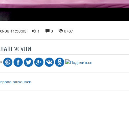
3-06 11:50:03
1
0
6787
РЛАШ УСУЛИ
оқ
европа ошхонаси