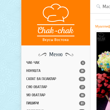
Муалли
Меню
ЧАК-ЧАК
6
НОНУШТА
39
САЛАТ ВА ГАЗАКЛАР
50
СУЮҚ ОВҚАТЛАР
27
ҚУЮҚ ОВҚАТЛАР
66
ПИШИРИҚ
81