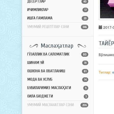
ДЕСЕРТЛАР
40
ИЧИМЛИКЛАР
17
ҚИШГА ҒАМЛАМА
20
УМУМИЙ РЕЦЕПТЛАР СОНИ
2017-0
346
ТАЙЁ
Маслаҳатлар
Бўлишм
ГЎЗАЛЛИК ВА САЛОМАТЛИК
80
ШИНАМ УЙ
19
ОШХОНА ВА ОВҚАТЛАНИШ
81
Теглар:
МОДА ВА УСЛУБ
14
БУВИЛАРИМИЗ МАСЛАҲАТИ
9
ОИЛА БЮДЖЕТИ
3
УМУМИЙ МАСЛАХАТЛАР СОНИ
206