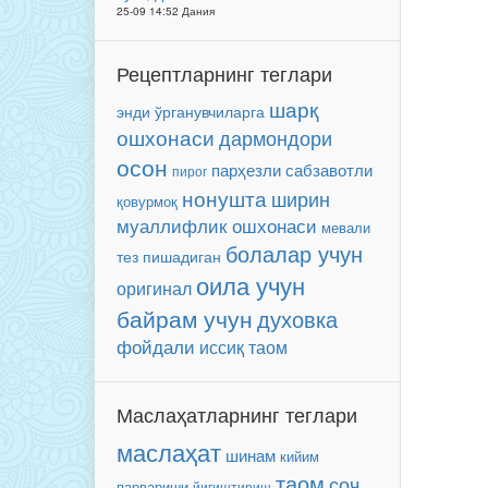
25-09 14:52 Дания
Рецептларнинг теглари
шарқ
энди ўрганувчиларга
ошхонаси
дармондори
осон
парҳезли
сабзавотли
пирог
нонушта
ширин
қовурмоқ
муаллифлик ошхонаси
мевали
болалар учун
тез пишадиган
оила учун
оригинал
байрам учун
духовка
фойдали
иссиқ таом
Маслаҳатларнинг теглари
маслаҳат
шинам
кийим
таом
соч
парвариши
йиғиштириш