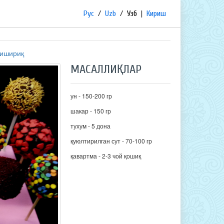
Рус
/
Uzb
/
Узб
|
Кириш
ишириқ
МАСАЛЛИҚЛАР
ун - 150-200 гр
шакар - 150 гр
тухум - 5 дона
қуюлтирилган сут - 70-100 гр
қавартма - 2-3 чой қошиқ