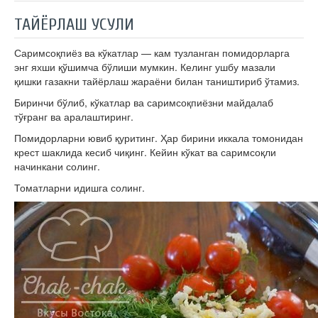
ТАЙЁРЛАШ УСУЛИ
Саримсоқпиёз ва кўкатлар — кам тузланган помидорларга
энг яхши қўшимча бўлиши мумкин. Келинг ушбу мазали
қишки газакни тайёрлаш жараёни билан таништириб ўтамиз.
Биринчи бўлиб, кўкатлар ва саримсоқпиёзни майдалаб
тўғранг ва аралаштиринг.
Помидорларни ювиб қуритинг. Ҳар бирини иккала томонидан
крест шаклида кесиб чиқинг. Кейин кўкат ва саримсоқли
начинкани солинг.
Томатларни идишга солинг.