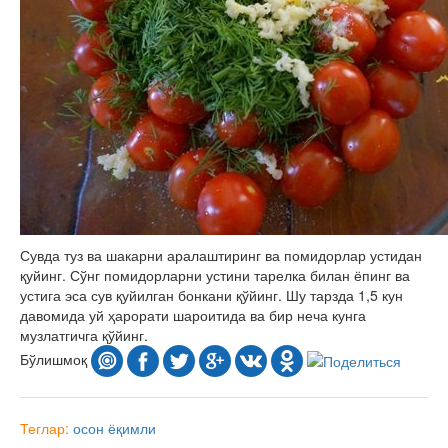
Сувда туз ва шакарни аралаштиринг ва помидорлар устидан
қуйинг. Сўнг помидорларни устини тарелка билан ёпинг ва
устига эса сув қуйилган бонкани қўйинг. Шу тарзда 1,5 кун
давомида уй ҳарорати шароитида ва бир неча кунга
музлатгичга қўйинг.
Бўлишмоқ
Теглар:
осон
ёқимли