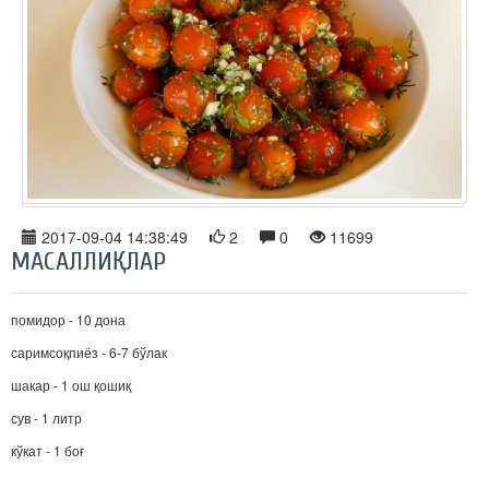
2017-09-04 14:38:49
2
0
11699
МАСАЛЛИҚЛАР
помидор - 10 дона
саримсоқпиёз - 6-7 бўлак
шакар - 1 ош қошиқ
сув - 1 литр
кўкат - 1 боғ