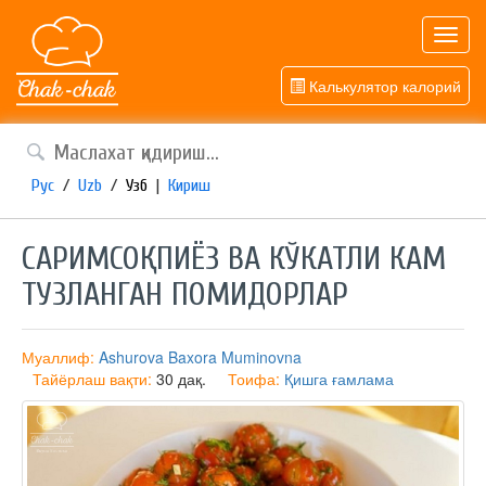
Toggl
navig
Калькулятор калорий
Рус
/
Uzb
/
Узб
|
Кириш
САРИМСОҚПИЁЗ ВА КЎКАТЛИ КАМ
ТУЗЛАНГАН ПОМИДОРЛАР
Муаллиф:
Ashurova Baxora Muminovna
Тайёрлаш вақти:
30 дақ.
Тоифа:
Қишга ғамлама