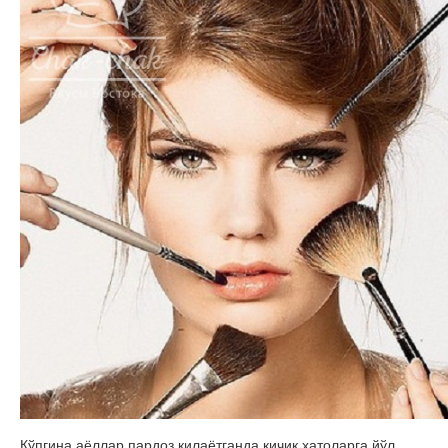
Кўпгина аёллар пардоз қи­лаётганда кичик хатоларга йўл