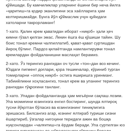
қўйишади. Бу камчиликлар уларнинг ёшини бир неча йилга
«қаритиш»га қодир эканлигини эса хаёлларига ҳам
келтиришмайди. Бунга йўл қўймаслик учун қуйидаги
хатоларни такрорламанг!
1-хато. Қалин крем қаватидан иборат «ниқоб» ҳали ҳеч
кимни гўзал қилган эмас. Лекин ёшга ёш қўшиши тайин. Шу
боис тонал кремни чалпиллатиб, қават-қават суртишдан
йироқ бўлинг. Пардоз қилаётганда намлантирувчи тонал
кремлардан фойдаланишни маслаҳат берамиз.
2-хато. Ўз терингиз рангидан оч тусли «тон»дан воз кечинг.
Юздаги пигмент доғлари, қора тешикчалар, кў­риниб турган
томирларни «оппоқ ниқоб» остига яширишга уринманг.
Табиийликни хоҳласангиз, тонал крем ва упанинг терингиз
рангидан тўқроғини танланг.
3-хато. Упадан фойдаланганда ҳам меъёрни сақлаш лозим.
Упа момиғини юзингизга енгил бостиринг, шунда ялтироқ
тусни йў­қотган бўласиз ва юзингизнинг тиниқлигига
эришасиз. Билсангиз агар, юзнинг ялтираб туриши сизни
ёшартириб, ўзгалар нигоҳини теридаги ажин ва бошқа
нуқсонлардан «чалғитиш»га ёрдам беради. Упа суртилган юз
териси қуруқлашган ва шўралагандек кў­риниш беради.