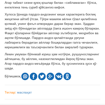
Агар табиат сизни қуюқ қошлар билан «сийламаган» бўлса,
енгилгина тень суриб қўйсангиз кифоя.
Хулоса ўрнида пардоз-андознинг киши характерига боғлиқ
жиҳатини айтиб ўтсак. Тўғри макияж аёлни гўзал қилибгина
қолмай, унинг феъл-атворидан дарак берар экан. Ҳаддан
зиёд кўп бўянадиган аёлларда ўзига ишонч камроқ бўларкан.
Фақат кўзларини бўяйдиган аёллар эътиборли, меҳрибон ва
ақлли бўлишади. Пардоз-андоз қилаётганда урғуни
лабларига берадиган аёллар бошқалардан гапга чечанлиги,
киришимлиги ва таъсирчанлиги билан ажралиб тураркан.
Лекин умуман бўянмай юриш ҳам нотўғри, руҳшуносларнинг
айтишича, бу аёллик, назокатлиликдан йироқ бўлиш экан.
Агар пардоз-андоз меъёрида бўл­са, бу ҳуснингизга ҳусн қў­
шади.
Бўлишмоқ
Теглар:
маслаҳат