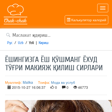
Toggl
navig
Калькулятор калорий
Рус
/
Uzb
/
Узб
|
Кириш
ЁШИНГИЗГА ЁШ ҚЎШМАНГ ЁХУД
ТЎҒРИ МАКИЯЖ ҚИЛИШ СИРЛАРИ
Муаллиф:
Malika
Тоифа:
Мода ва услуб
2015-10-27 16:06:37
0
0
46773