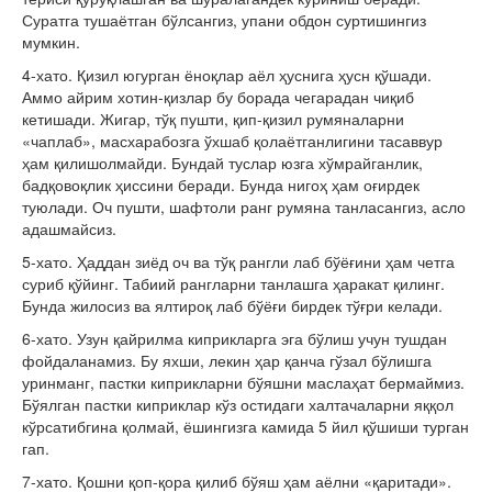
Суратга тушаётган бўлсангиз, упани обдон суртишингиз
мумкин.
4-хато. Қизил югурган ёноқлар аёл ҳуснига ҳусн қўшади.
Аммо айрим хотин-қизлар бу борада чегарадан чиқиб
кетишади. Жигар, тўқ пушти, қип-қизил румя­наларни
«чаплаб», масхарабозга ўхшаб қолаётганлигини тасаввур
ҳам қилишолмайди. Бундай туслар юзга хўмрайганлик,
бадқовоқлик ҳиссини беради. Бунда нигоҳ ҳам оғирдек
туюлади. Оч пушти, шафтоли ранг румяна танласангиз, асло
адашмайсиз.
5-хато. Ҳаддан зиёд оч ва тўқ рангли лаб бўёғини ҳам четга
суриб қў­йинг. Табиий рангларни танлашга ҳаракат қи­линг.
Бунда жилосиз ва ялтироқ лаб бўёғи бирдек тўғри келади.
6-хато. Узун қайрилма киприкларга эга бўлиш учун тушдан
фойдаланамиз. Бу яхши, лекин ҳар қанча гўзал бўлишга
уринманг, пастки киприкларни бўяшни маслаҳат бермаймиз.
Бўялган пастки киприклар кўз остидаги халтачаларни яққол
кўрсатибгина қолмай, ёшингизга камида 5 йил қўшиши турган
гап.
7-хато. Қошни қоп-қора қилиб бўяш ҳам аёлни «қаритади».