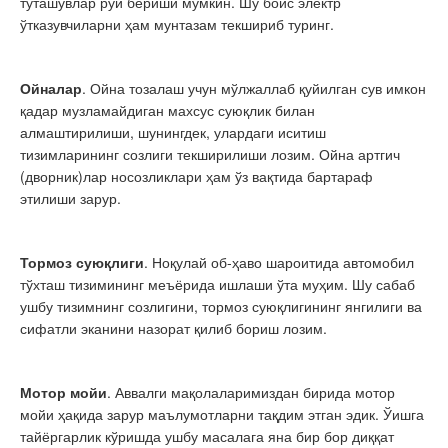
туташувлар рўй бериши мумкин. Шу боис электр
ўтказувчиларни ҳам мунтазам текшириб туринг.
Ойналар
. Ойна тозалаш учун мўлжаллаб қуйилган сув имкон
қадар музламайдиган махсус суюқлик билан
алмаштирилиши, шунингдек, улардаги иситиш
тизимларининг созлиги текширилиши лозим. Ойна артгич
(дворник)лар носозликлари ҳам ўз вақтида бартараф
этилиши зарур.
Тормоз суюқлиги
. Ноқулай об-ҳаво шароитида автомобил
тўхташ тизимининг меъёрида ишлаши ўта муҳим. Шу сабаб
ушбу тизимнинг созлигини, тормоз суюқлигининг янгилиги ва
сифатли эканини назорат қилиб бориш лозим.
Мотор мойи
. Аввалги мақолаларимиздан бирида мотор
мойи ҳақида зарур маълумотларни тақдим этган эдик. Ўишга
тайёргарлик кўришда ушбу масалага яна бир бор диққат