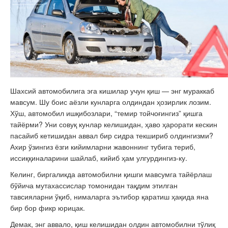
Шахсий автомобилига эга кишилар учун қиш — энг мураккаб
мавсум. Шу боис аёзли кунларга олдиндан ҳозирлик лозим.
Хўш, автомобил ишқибозлари, “темир тойчоғингиз” қишга
тайёрми? Уни совуқ кунлар келишидан, ҳаво ҳарорати кескин
пасайиб кетишидан аввал бир сидра текшириб олдингизми?
Ахир ўзингиз ёзги кийимларни жавоннинг тубига териб,
иссиққиналарини шайлаб, кийиб ҳам улгурдингиз-ку.
Келинг, биргаликда автомобилни қишги мавсумга тайёрлаш
бўйича мутахассислар томонидан тақдим этилган
тавсияларни ўқиб, нималарга эътибор қаратиш ҳақида яна
бир бор фикр юрицак.
Демак, энг аввало, қиш келишидан олдин автомобилни тўлиқ