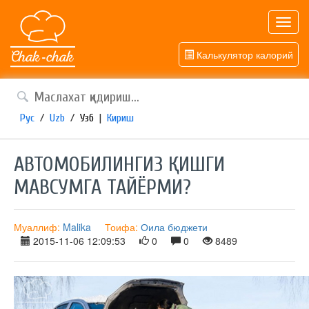
Toggl
navig
Калькулятор калорий
Рус
/
Uzb
/
Узб
|
Кириш
АВТОМОБИЛИНГИЗ ҚИШГИ
МАВСУМГА ТАЙЁРМИ?
Муаллиф:
Malika
Тоифа:
Оила бюджети
2015-11-06 12:09:53
0
0
8489