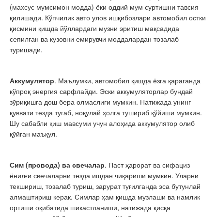
(махсус мумсимон модда) ёки оддий мум суртишни тавсия
қилишади. Кўпчилик авто улов ишқибозлари автомобил остки
қисмини қишда йўллардаги музни эритиш мақсадида
сепилган ва кузовни емирувчи моддалардан тозалаб
туришади.
Аккумулятор
. Маълумки, автомобил қишда ёзга қараганда
кўпроқ энергия сарфлайди. Эски аккумуляторлар бундай
зўриқишга дош бера олмаслиги мумкин. Натижада унинг
қуввати тезда тугаб, ноқулай ҳолга тушириб қўйиши мумкин.
Шу сабабли қиш мавсуми учун алоҳида аккумулятор олиб
қўйган маъқул.
Сим (провода) ва свечалар
. Паст ҳарорат ва сифациз
ёнилғи свечаларни тезда ишдан чиқариши мумкин. Уларни
текшириш, тозалаб туриш, зарурат туғилганда эса бутунлай
алмаштириш керак. Симлар ҳам қишда музлаши ва намлик
ортиши оқибатида шикастланиши, натижада қисқа