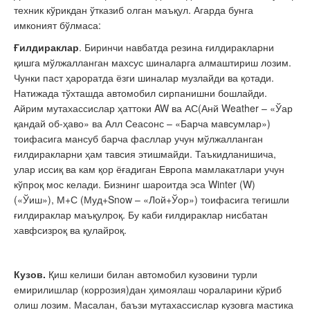
техник кўрикдан ўтказиб олган маъқул. Агарда бунга
имконият бўлмаса:
Ғилдираклар
. Биринчи навбатда резина ғилдиракларни
қишга мўлжалланган махсус шиналарга алмаштириш лозим.
Чунки паст ҳароратда ёзги шиналар музлайди ва қотади.
Натижада тўхташда автомобил сирпанишни бошлайди.
Айрим мутахассислар ҳаттоки AW ва АС(Анй Weather – «Ўар
қандай об-ҳаво» ва Алл Сеасонс – «Барча мавсумлар»)
тоифасига мансуб барча фасллар учун мўлжалланган
ғилдиракларни ҳам тавсия этишмайди. Таъкидланишича,
улар иссиқ ва кам қор ёғадиган Европа мамлакатлари учун
кўпроқ мос келади. Бизнинг шароитда эса Winter (W)
(«Ўиш»), М+С (Муд+Snow – «Лой+Ўор») тоифасига тегишли
ғилдираклар маъқулроқ. Бу каби ғилдираклар нисбатан
хавфсизроқ ва қулайроқ.
Кузов.
Қиш келиши билан автомобил кузовини турли
емирилишлар (коррозия)дан ҳимоялаш чораларини кўриб
олиш лозим. Масалан, баъзи мутахассислар кузовга мастика