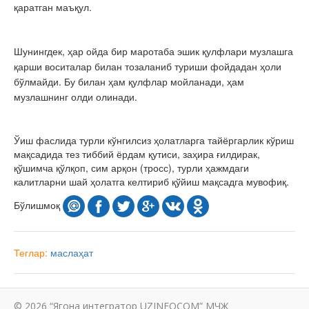
қаратган маъқул.
Шунингдек, ҳар ойда бир маротаба эшик қулфлари музлашга
қарши воситалар билан тозаланиб туриши фойдадан ҳоли
бўлмайди. Бу билан ҳам қулфлар мойланади, ҳам
музлашнинг олди олинади.
Ўиш фаслида турли кўнгилсиз ҳолатларга тайёргарлик кўриш
мақсадида тез тиббий ёрдам қутиси, заҳира ғилдирак,
қўшимча қўлқоп, сим арқон (тросс), турли ҳажмдаги
калитларни шай ҳолатга келтириб қўйиш мақсадга мувофиқ.
Бўлишмоқ
Теглар:
маслаҳат
© 2026 “Ягона интегратор UZINFOCOM” МЧЖ