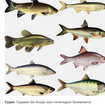
Судак.
Судакка (ва бошқа окун оиласидаги балиқлаига)