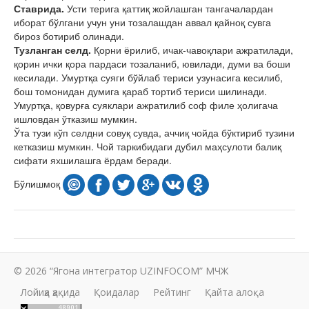
Ставрида.
Усти терига қаттиқ жойлашган тангачалардан
иборат бўлгани учун уни тозалашдан аввал қайноқ сувга
бироз ботириб олинади.
Тузланган селд.
Қорни ёрилиб, ичак-чавоқлари ажратилади,
қорин ички қора пардаси тозаланиб, ювилади, думи ва боши
кесилади. Умуртқа суяги бўйлаб териси узунасига кесилиб,
бош томонидан думига қараб тортиб териси шилинади.
Умуртқа, қовурға суяклари ажратилиб соф филе ҳолигача
ишловдан ўтказиш мумкин.
Ўта тузи кўп селдни совуқ сувда, аччиқ чойда бўктириб тузини
кетказиш мумкин. Чой таркибидаги дубил маҳсулоти балиқ
сифати яхшилашга ёрдам беради.
Бўлишмоқ
© 2026 “Ягона интегратор UZINFOCOM” МЧЖ
Лойиҳа ҳақида
Қоидалар
Рейтинг
Қайта алоқа