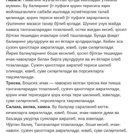
мумкин. Бу балиқнинг ўт пуфаги қорин терисига яқин
жойлашганлиги сабаби ишловда эҳтиёткорлик талаб
қилинади, қорин териси кесиб ўт пуфаги зарарланса
гўштининг мазаси тахир бўлиб қолади. Шунинг учун майда
навага тангачаларидан тозаланиб, остки жағдан кесиб, ҳосил
бўлган тешикдан ичаклари олиб ташланади. Бунда фақат
балиқнинг увулдуруғи ва ич ёғлари қолдирилади. Кейин эса
сузгич қанотлари ажратилади, ювиб, суви силқитилади.
Йирик балиқларнинг боши кесилиб, ҳосил бўлган тешикдан
ичак-чавоқлари билан бирга увулдуруғи ва ич ёғлари олиб
тозаланади. Сузғич қанотлари ажратиб териси шилиб
олинади, ювиб, суви силқитилади ва порсияларга
тақсимланади.
Треска.
Бошсиз, ичак — чавоқсиз келган треска ёки пикша
тангачаларидан тозаланиб, сузғич қанотлари ажратилади,
қорин ички терисидаги қора юпқа тери шилиниб, ювилади,
суви силқитилиб, порсияларга тақсимланади.
Салака, килка, хамса
. Бу балқлар сараланиб катта-
кичикларга ажратилади, ювиб, боши, ичак-чавоғи думи ва
баъзида умуртқа суяклари ажратиб, яна ювилади.
Чўртан балиқ. Тангачалари тозаланади, боши кесиб, ичак-
чавоғи, сузғич қанотлари ажратилади, ювиб, суви силқитилиб,