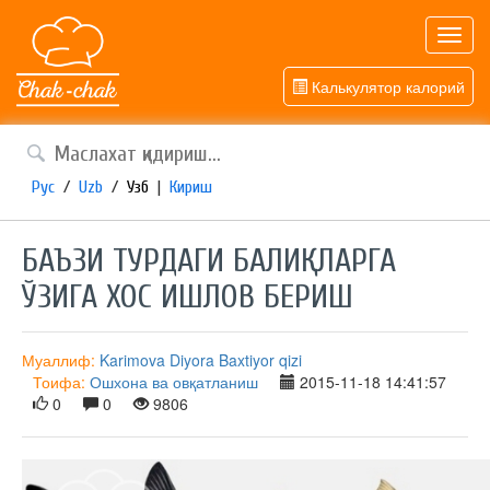
Toggl
navig
Калькулятор калорий
Рус
/
Uzb
/
Узб
|
Кириш
БАЪЗИ ТУРДАГИ БАЛИҚЛАРГА
ЎЗИГА ХОС ИШЛОВ БЕРИШ
Муаллиф:
Karimova Diyora Baxtiyor qizi
Тоифа:
Ошхона ва овқатланиш
2015-11-18 14:41:57
0
0
9806