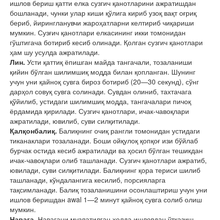
ишлов бериш қатти елка сузгич қанотларини ажратишдан
бошланади, чунки улар киши қўлига кириб узоқ вақт оғриқ
бериб, йирингланувчи жароҳатларни келтириб чиқариши
мумкин. Сузғич қанотлари елкасининг икки томонидан
гўштигача ботириб кесиб олинади. Қолган сузгич қанотлари
ҳам шу усулда ажратилади.
Лин.
Усти қаттиқ ёпишган майда тангачали, тозаланиши
қийин бўлган шилимшиқ модда билан қопланган. Шунинг
учун уни қайноқ сувга бироз ботириб (20—30 секунд), сўнг
дарҳол совуқ сувга солинади. Сувдан олиниб, тахтачага
қўйилиб, устидаги шилимшиқ модда, тангачалари пичоқ
ёрдамида қирилади. Сузгич қанотлари, ичак-чавоқлари
ажратилади, ювилиб, суви силқитилади.
Қалқонбалиқ.
Балиқнинг очиқ рангли томонидан устидаги
тиканаклари тозаланади. Боши ойқулоқ қопқоғ изи бўйлаб
бурчак остида кесиб ажратилади ва ҳосил бўлган тешикдан
ичак-чавоқлари олиб ташланади. Сузгич қанотлари ажратиб,
ювилади, суви силқитилади. Балиқнинг қора териси шилиб
ташланади, кўндалангига кесилиб, порсияларга
тақсимланади. Балиқ тозаланишини осонлаштириш учун уни
ишлов беришдан awal 1—2 минут қайноқ сувга солиб олиш
мумкин.
Навага.
Навагани музлатилган ҳолда ишловдан ўтказиш