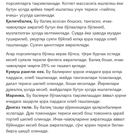
порсияларга тақсимланади. Котлет массасига ишлатиш ёки
бутун ҳолда қийма тиқиб ишлатиш учун териси «пайпоқ
ечиш» усулда шилинади.
Қиличбалиқ.
Бу балиқ асосан бошсиз, тангасиз, ичак-
чавоқлари ажратиб бутун ёки бўлакларга бўлиниб,
музлатилган ҳолда келтииилади. Сувда ёки ҳавода муздан
туширилиб, умуртқа суяги бўйлаб юпқа қора парда олиб
ташланади. Сузгич қанотлари ажратилади.
Агар порсияларга бўлиш керак бўлса, тўғри бурчак остида
кесиб суякли терили филега ажратилади. Балиқ боши, ичак-
чавоқлари чиқити 25% ни ташкил қилади.
Кумуш рангли хек.
Бу балиқнинг қорни ичидаги қора юпқа
пардаси, олиб ташланади, майда тангачалари тозаланади,
дағал териси шилиб олинади, боши кесилади. Йириклари
думалоқ ҳолда кесиб, майдалари бутун ҳолда ишлатилади.
Маринка.
Бу балиқни бўлакларга тақсимлашдан aввал қорни
ичидаги заҳарли қора пардаси олиб ташланади.
Денгиз тили.
Бу балиқ ташқи кўринишидан қалқонбалиқни
эслатади. Дум томонидан териси кесиб бош томонига қараб
тортиб шилиб олинади. Ичак-чавоқларини ажратишда аввал
бўйнидан кесиб боши ажратилади, сўнг қорин териси билан
бирга шищб олинади.