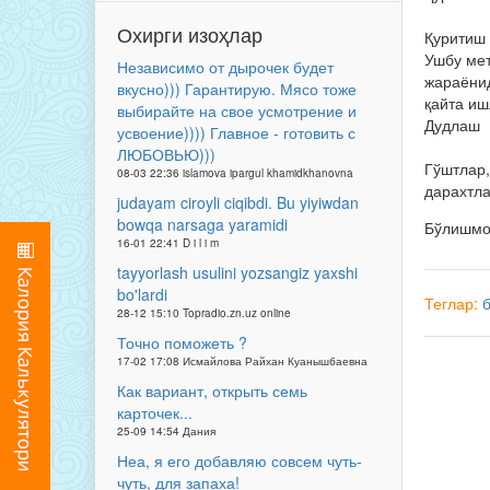
Охирги изоҳлар
Қуритиш 
Ушбу мет
Независимо от дырочек будет
жараёнид
вкусно))) Гарантирую. Мясо тоже
қайта иш
выбирайте на свое усмотрение и
Дудлаш
усвоение)))) Главное - готовить с
ЛЮБОВЬЮ)))
Гўштлар,
08-03 22:36 islamova ipargul khamidkhanovna
дарахтла
judayam ciroyli ciqibdi. Bu yiyiwdan
bowqa narsaga yaramidi
Бўлишм
16-01 22:41 D i l i m
tayyorlash usulini yozsangiz yaxshi
bo'lardi
Теглар:
28-12 15:10 Topradio.zn.uz online
Точно поможеть ?
17-02 17:08 Исмайлова Райхан Куанышбаевна
Как вариант, открыть семь
карточек...
25-09 14:54 Дания
Неа, я его добавляю совсем чуть-
чуть, для запаха!