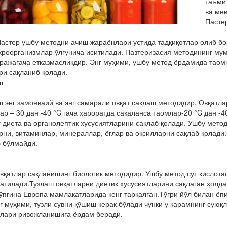
таъми
ва ме
Пасте
астер ушбу методни ачиш жараёнлари устида тадқиқотлар олиб б
кроорганизмлар ўлгунича иситилади. Пазтеризасия методининг мум
ражагача етказмасликдир. Энг муҳими, ушбу метод ёрдамида таом
и сақланиб қолади.
ш
 энг замонваий ва энг самарали овқат сақлаш методидир. Овқатла
ар – 30 дан -40 °C гача ҳароратда сақаланса таомлар-20 °C дан -4
 диета ва органолептик хусусиятларини сақлаб қолади. Ушбу метод
ни, витаминлар, минераллар, ёғлар ва оқсилларни сақлаб қолади
 бўлмайди.
вқатлар сақланишинг биологик методидир. Ушбу метод сут кислота
атилади.Тузлаш овқатларни диетик хусусиятларини сақлаган ҳолд
ўпгина Европа мамлакатларида кенг тарқалган.Тўгри йўл билан ё
г муҳими, тузли сувни қўшиш керак бўлади чунки у карамнинг суюқ
ялари ривожланишига ёрдам беради.