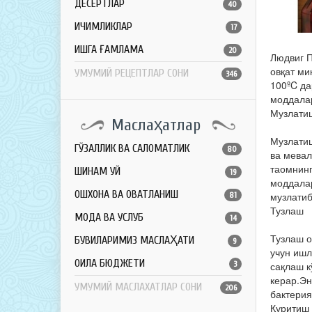
ДЕСЕРТЛАР
40
ИЧИМЛИКЛАР
17
ҚИШГА ҒАМЛАМА
20
Людвиг П
овқат ми
УМУМИЙ РЕЦЕПТЛАР СОНИ
346
100ºC да
моддалар
Музлати
Маслаҳатлар
Музлатиш
ГЎЗАЛЛИК ВА САЛОМАТЛИК
80
ва мевал
таомнинг
ШИНАМ УЙ
19
моддалар
ОШХОНА ВА ОВҚАТЛАНИШ
музлатиб
81
Тузлаш
МОДА ВА УСЛУБ
14
Тузлаш о
БУВИЛАРИМИЗ МАСЛАҲАТИ
9
учун ишл
ОИЛА БЮДЖЕТИ
3
сақлаш к
керар.Эн
УМУМИЙ МАСЛАХАТЛАР СОНИ
206
бактери
Қуритиш