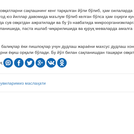
овқатларни сақлашнинг кенг тарқалган йўли бўлиб, ҳам оилалард
од юз йиллар давомида маълум бўлиб келган бўлса ҳам оҳирги ку
а сув овқатдан ажратилади ва бу ўз навбатида микроорганизмларг
ланишида, паста ишлаб чиқарилишида ва қуруқ меваларда амалга
 балиқлар ёки пишлоқлар учун дудлаш жараёни махсус дудлаш хон
рни ёқиш орқали бўлади. Бу йўл билан сақланишдан ташқари овқат 
оқ
бувиларимиз маслаҳати