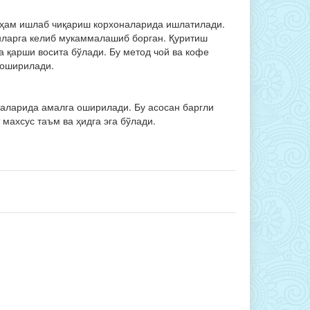
а ҳам ишлаб чиқариш корхоналарида ишлатилади.
нларга келиб мукаммалашиб борган. Қуритиш
а қарши восита бўлади. Бу метод чой ва кофе
 оширилади.
аларида амалга оширилади. Бу асосан баргли
махсус таъм ва ҳидга эга бўлади.