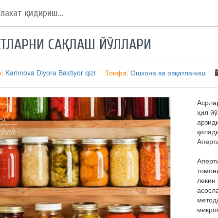
ТЛАРНИ САҚЛАШ ЙЎЛЛАРИ
ф:
Karimova Diyora Baxtiyor qizi
Тоифа:
Ошхона ва овқатланиш
Асрла
ҳил й
арзид
қилад
Аперт
Аперт
томони
лекин
асосл
метод
микро