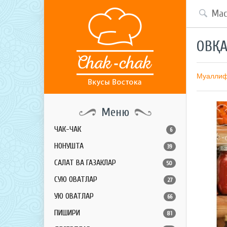
ОВҚА
Муалли
Меню
ЧАК-ЧАК
6
НОНУШТА
39
САЛАТ ВА ГАЗАКЛАР
50
СУЮҚ ОВҚАТЛАР
27
ҚУЮҚ ОВҚАТЛАР
66
ПИШИРИҚ
81