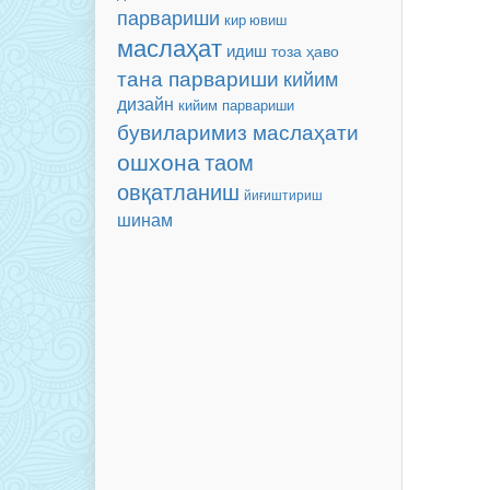
парвариши
кир ювиш
маслаҳат
идиш
тоза ҳаво
тана парвариши
кийим
дизайн
кийим парвариши
бувиларимиз маслаҳати
ошхона
таом
овқатланиш
йиғиштириш
шинам