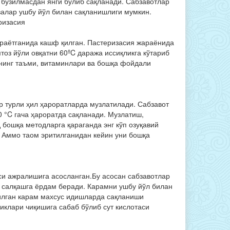
 бузилмасдан янги бўлиб сақланади. Сабзавотлар
валар ушбу йўл билан сақланишлиги мумкин.
ризасия
ораётганида кашф қилган. Пастеризасия жараёнида
тоз йўли овқатни 60ºC даража иссиқликга кўтариб
нинг таъми, витаминлари ва бошқа фойдали
р турли ҳил ҳароратларда музлатилади. Сабзавот
0 °C гача ҳароратда сақланади. Музлатиш,
 бошқа методларга қараганда энг кўп озуқавий
. Аммо таом эритилганидан кейин уни бошқа
си ажралишига асосланган.Бу асосан сабзавотлар
а салқашга ёрдам беради. Карамни ушбу йўл билан
пилган карам махсус идишларда сақланиши
ликлари чиқишига сабаб бўлиб сут кислотаси