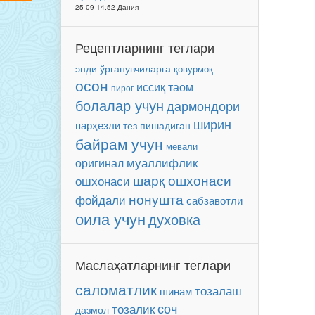
25-09 14:52 Дания
Рецептларнинг теглари
энди ўрганувчиларга
қовурмоқ
осон
иссиқ таом
пирог
болалар учун
дармондори
ширин
парҳезли
тез пишадиган
байрам учун
мевали
муаллифлик
оригинал
шарқ ошхонаси
ошхонаси
нонушта
фойдали
сабзавотли
оила учун
духовка
Маслаҳатларнинг теглари
саломатлик
тозалаш
шинам
соч
тозалик
дазмол