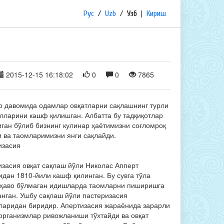
Рус
/
Uzb
/
Узб
|
Кириш
2015-12-15 16:18:02
0
0
7865
р давомида одамлар овқатларни сақлашнинг турли
ўлларини кашф қилишган. Албатта бу тадқиқотлар
иган бўлиб бизнинг кулинар ҳаётимизни соғломроқ
и ва таомларимизни янги сақлайди.
изасия
изасия овқат сақлаш йўли Николас Апперт
дан 1810-йили кашф қилинган. Бу сувга тўла
 ҳаво бўлмаган идишларда таомларни пиширишга
анган. Ушбу сақлаш йўли пастеризасия
ларидан биридир. Апертизасия жараёнида зарарли
организмлар ривожланиши тўхтайди ва овқат